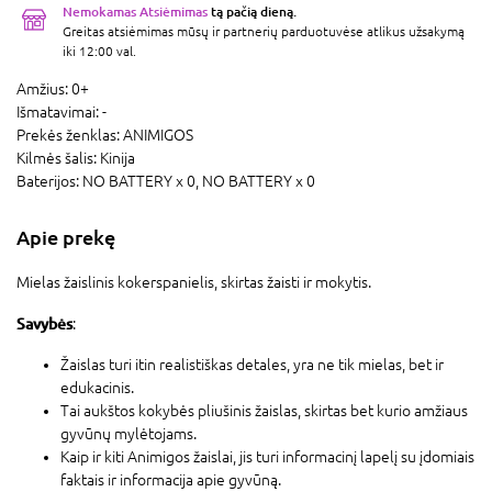
Nemokamas Atsiėmimas
tą pačią dieną.
Greitas atsiėmimas mūsų ir partnerių parduotuvėse atlikus užsakymą
iki 12:00 val.
Amžius:
0+
Išmatavimai:
-
Prekės ženklas:
ANIMIGOS
Kilmės šalis:
Kinija
Baterijos:
NO BATTERY x 0,
NO BATTERY x 0
Apie prekę
Mielas žaislinis kokerspanielis, skirtas žaisti ir mokytis.
Savybės
:
Žaislas turi itin realistiškas detales, yra ne tik mielas, bet ir
edukacinis.
Tai aukštos kokybės pliušinis žaislas, skirtas bet kurio amžiaus
gyvūnų mylėtojams.
Kaip ir kiti Animigos žaislai, jis turi informacinį lapelį su įdomiais
faktais ir informacija apie gyvūną.