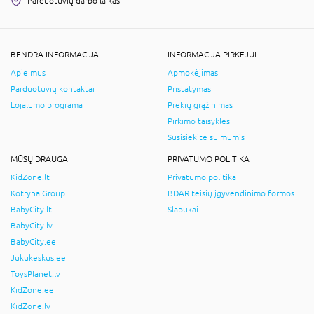
Parduotuvių darbo laikas
BENDRA INFORMACIJA
INFORMACIJA PIRKĖJUI
Apie mus
Apmokėjimas
Parduotuvių kontaktai
Pristatymas
Lojalumo programa
Prekių grąžinimas
Pirkimo taisyklės
Susisiekite su mumis
MŪSŲ DRAUGAI
PRIVATUMO POLITIKA
KidZone.lt
Privatumo politika
Kotryna Group
BDAR teisių įgyvendinimo formos
BabyCity.lt
Slapukai
BabyCity.lv
BabyCity.ee
Jukukeskus.ee
ToysPlanet.lv
KidZone.ee
KidZone.lv