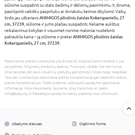
siūlome susipažinti su stalo žaidimų ir dėlionių pasirinkimu. Ir, žinoma,
pasirūpinti vaikišku paspirtuku ar dviratuku šeimos iškyloms! Vaikų
širdis jau užkariavo
ANIMIGOS pliušinis žaislas Kokerspanielis, 27
cm, 37239
, siūlome ir jums plačiau susipažinti. Keliame aukštus
reikalavimus kokybei ir visuomet norime maloniai nustebinti
patrauklia kaina – ją siūlome ir prekei
ANIMIGOS pliušinis žaislas
Kokerspanielis, 27 cm, 37239
.
Pateikiamos prekės nuotraukos yra skirtos tik iliustraciniams tikslams ir yra
pavyzdinės. Originalių produktų spalvos, funkcijos, užrašai ir/ar bet kurios
kitos savybės dėl savo vizualinių ypatybių gali atrodyti kitaip negu realybėje.
Taip pat nuotraukoje pateikiama prekės komplektacija gali neatitikti realios
prekės komplektacijos. Todėl prašome vadovautis aprašyme pateikiama
informacija. Kilus klausimams, laukiame Jūsų kreipimosi el. paštu
info@babycity.lt Pastebėjus aprašymo klaidų prašome mus informuoti.
Užsakymo statusas
Grąžinimo forma