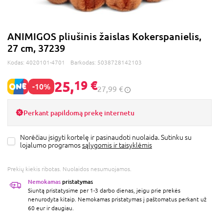
ANIMIGOS pliušinis žaislas Kokerspanielis,
27 cm, 37239
Kodas:
4020101-4701
Barkodas:
5038728142103
25,
19 €
-10%
27,99 €
Perkant papildomą prekę internetu
Norėčiau įsigyti kortelę ir pasinaudoti nuolaida. Sutinku su
lojalumo programos
sąlygomis ir taisyklėmis
Prekių kiekis ribotas. Nuolaidos nesumuojamos.
Nemokamas
pristatymas
Siuntą pristatysime per 1-3 darbo dienas, jeigu prie prekės
nenurodyta kitaip. Nemokamas pristatymas į paštomatus perkant už
60 eur ir daugiau.