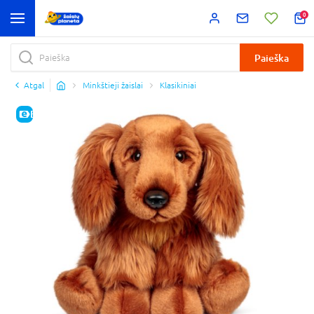
0
Paieška
Atgal
Minkštieji žaislai
Klasikiniai
E-KAINA