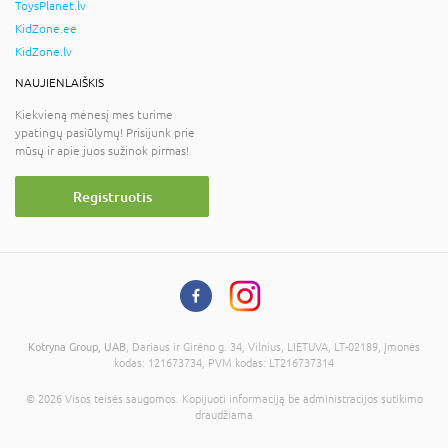
ToysPlanet.lv
KidZone.ee
KidZone.lv
NAUJIENLAIŠKIS
Kiekvieną mėnesį mes turime
ypatingų pasiūlymų! Prisijunk prie
mūsų ir apie juos sužinok pirmas!
Registruotis
Kotryna Group, UAB
, Dariaus ir Girėno g. 34, Vilnius, LIETUVA, LT-02189, Įmonės
kodas: 121673734, PVM kodas: LT216737314
© 2026 Visos teisės saugomos. Kopijuoti informaciją be administracijos sutikimo
draudžiama