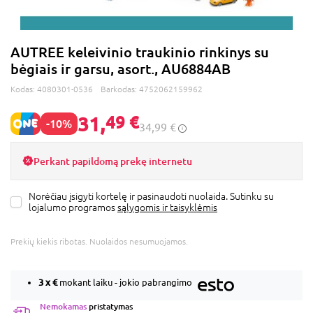
AUTREE keleivinio traukinio rinkinys su
bėgiais ir garsu, asort., AU6884AB
Kodas:
4080301-0536
Barkodas:
4752062159962
31,
49 €
-10%
34,99 €
Perkant papildomą prekę internetu
Norėčiau įsigyti kortelę ir pasinaudoti nuolaida. Sutinku su
lojalumo programos
sąlygomis ir taisyklėmis
Prekių kiekis ribotas. Nuolaidos nesumuojamos.
3 x
€
mokant laiku - jokio pabrangimo
Nemokamas
pristatymas