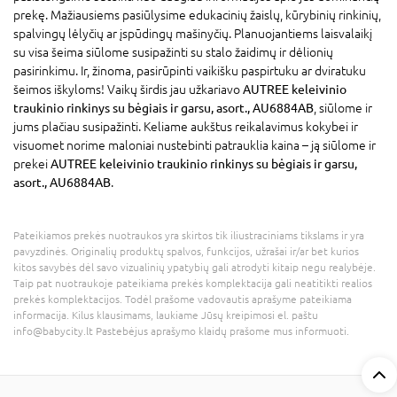
prekę. Mažiausiems pasiūlysime edukacinių žaislų, kūrybinių rinkinių,
spalvingų lėlyčių ar įspūdingų mašinyčių. Planuojantiems laisvalaikį
su visa šeima siūlome susipažinti su stalo žaidimų ir dėlionių
pasirinkimu. Ir, žinoma, pasirūpinti vaikišku paspirtuku ar dviratuku
šeimos iškyloms! Vaikų širdis jau užkariavo
AUTREE keleivinio
traukinio rinkinys su bėgiais ir garsu, asort., AU6884AB
, siūlome ir
jums plačiau susipažinti. Keliame aukštus reikalavimus kokybei ir
visuomet norime maloniai nustebinti patrauklia kaina – ją siūlome ir
prekei
AUTREE keleivinio traukinio rinkinys su bėgiais ir garsu,
asort., AU6884AB
.
Pateikiamos prekės nuotraukos yra skirtos tik iliustraciniams tikslams ir yra
pavyzdinės. Originalių produktų spalvos, funkcijos, užrašai ir/ar bet kurios
kitos savybės dėl savo vizualinių ypatybių gali atrodyti kitaip negu realybėje.
Taip pat nuotraukoje pateikiama prekės komplektacija gali neatitikti realios
prekės komplektacijos. Todėl prašome vadovautis aprašyme pateikiama
informacija. Kilus klausimams, laukiame Jūsų kreipimosi el. paštu
info@babycity.lt Pastebėjus aprašymo klaidų prašome mus informuoti.