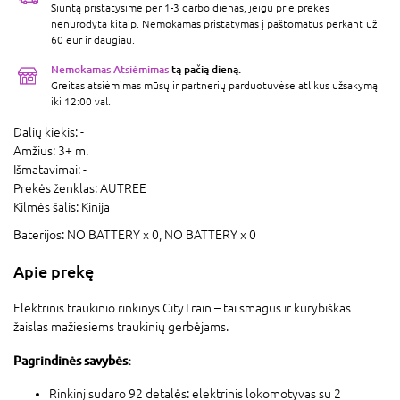
Siuntą pristatysime per 1-3 darbo dienas, jeigu prie prekės
nenurodyta kitaip. Nemokamas pristatymas į paštomatus perkant už
60 eur ir daugiau.
Nemokamas Atsiėmimas
tą pačią dieną.
Greitas atsiėmimas mūsų ir partnerių parduotuvėse atlikus užsakymą
iki 12:00 val.
Dalių kiekis:
-
Amžius:
3+ m.
Išmatavimai:
-
Prekės ženklas:
AUTREE
Kilmės šalis:
Kinija
Baterijos:
NO BATTERY x 0,
NO BATTERY x 0
Apie prekę
Elektrinis traukinio rinkinys CityTrain – tai smagus ir kūrybiškas
žaislas mažiesiems traukinių gerbėjams.
Pagrindinės savybės:
Rinkinį sudaro 92 detalės: elektrinis lokomotyvas su 2