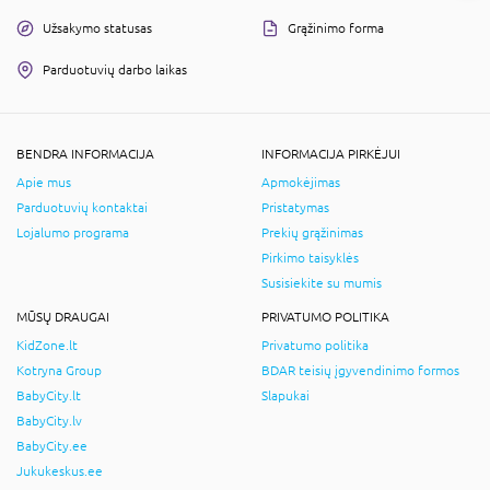
Užsakymo statusas
Grąžinimo forma
Parduotuvių darbo laikas
BENDRA INFORMACIJA
INFORMACIJA PIRKĖJUI
Apie mus
Apmokėjimas
Parduotuvių kontaktai
Pristatymas
Lojalumo programa
Prekių grąžinimas
Pirkimo taisyklės
Susisiekite su mumis
MŪSŲ DRAUGAI
PRIVATUMO POLITIKA
KidZone.lt
Privatumo politika
Kotryna Group
BDAR teisių įgyvendinimo formos
BabyCity.lt
Slapukai
BabyCity.lv
BabyCity.ee
Jukukeskus.ee