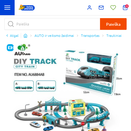
0
Paieška
Atgal
AUTO ir veiksmo žaidimai
Transportas
Traukiniai
E-KAINA