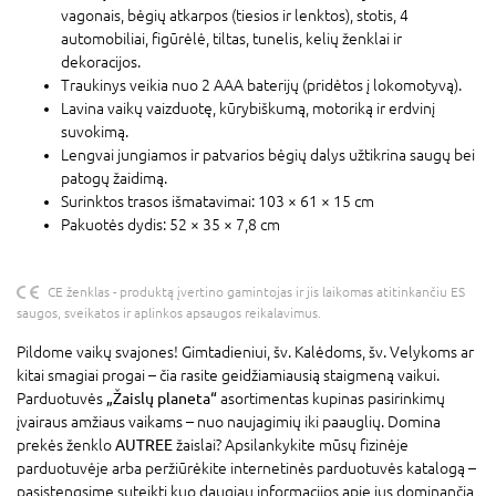
vagonais, bėgių atkarpos (tiesios ir lenktos), stotis, 4
automobiliai, figūrėlė, tiltas, tunelis, kelių ženklai ir
dekoracijos.
Traukinys veikia nuo 2 AAA baterijų (pridėtos į lokomotyvą).
Lavina vaikų vaizduotę, kūrybiškumą, motoriką ir erdvinį
suvokimą.
Lengvai jungiamos ir patvarios bėgių dalys užtikrina saugų bei
patogų žaidimą.
Surinktos trasos išmatavimai: 103 × 61 × 15 cm
Pakuotės dydis: 52 × 35 × 7,8 cm
CE ženklas - produktą įvertino gamintojas ir jis laikomas atitinkančiu ES
saugos, sveikatos ir aplinkos apsaugos reikalavimus.
Pildome vaikų svajones! Gimtadieniui, šv. Kalėdoms, šv. Velykoms ar
kitai smagiai progai – čia rasite geidžiamiausią staigmeną vaikui.
Parduotuvės
„Žaislų planeta“
asortimentas kupinas pasirinkimų
įvairaus amžiaus vaikams – nuo naujagimių iki paauglių. Domina
prekės ženklo
AUTREE
žaislai? Apsilankykite mūsų fizinėje
parduotuvėje arba peržiūrėkite internetinės parduotuvės katalogą –
pasistengsime suteikti kuo daugiau informacijos apie jus dominančią