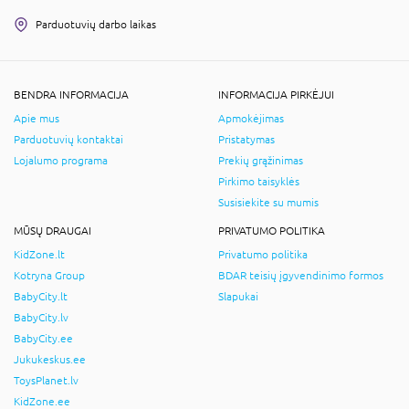
Parduotuvių darbo laikas
BENDRA INFORMACIJA
INFORMACIJA PIRKĖJUI
Apie mus
Apmokėjimas
Parduotuvių kontaktai
Pristatymas
Lojalumo programa
Prekių grąžinimas
Pirkimo taisyklės
Susisiekite su mumis
MŪSŲ DRAUGAI
PRIVATUMO POLITIKA
KidZone.lt
Privatumo politika
Kotryna Group
BDAR teisių įgyvendinimo formos
BabyCity.lt
Slapukai
BabyCity.lv
BabyCity.ee
Jukukeskus.ee
ToysPlanet.lv
KidZone.ee