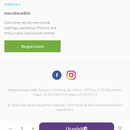
KidZone.lv
NAUJIENLAIŠKIS
Kiekvieną mėnesį mes turime
ypatingų pasiūlymų! Prisijunk prie
mūsų ir apie juos sužinok pirmas!
Registruotis
Kotryna Group, UAB
, Dariaus ir Girėno g. 34, Vilnius, LIETUVA, LT-02189, Įmonės
kodas: 121673734, PVM kodas: LT216737314
© 2026 Visos teisės saugomos. Kopijuoti informaciją be administracijos sutikimo
draudžiama
Į krepšelį