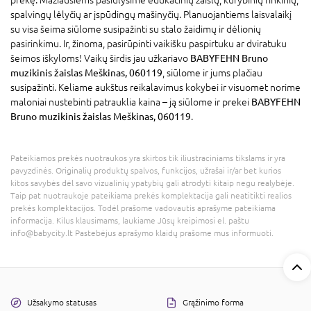
prekę. Mažiausiems pasiūlysime edukacinių žaislų, kūrybinių rinkinių,
spalvingų lėlyčių ar įspūdingų mašinyčių. Planuojantiems laisvalaikį
su visa šeima siūlome susipažinti su stalo žaidimų ir dėlionių
pasirinkimu. Ir, žinoma, pasirūpinti vaikišku paspirtuku ar dviratuku
šeimos iškyloms! Vaikų širdis jau užkariavo
BABYFEHN Bruno
muzikinis žaislas Meškinas, 060119
, siūlome ir jums plačiau
susipažinti. Keliame aukštus reikalavimus kokybei ir visuomet norime
maloniai nustebinti patrauklia kaina – ją siūlome ir prekei
BABYFEHN
Bruno muzikinis žaislas Meškinas, 060119
.
Pateikiamos prekės nuotraukos yra skirtos tik iliustraciniams tikslams ir yra
pavyzdinės. Originalių produktų spalvos, funkcijos, užrašai ir/ar bet kurios
kitos savybės dėl savo vizualinių ypatybių gali atrodyti kitaip negu realybėje.
Taip pat nuotraukoje pateikiama prekės komplektacija gali neatitikti realios
prekės komplektacijos. Todėl prašome vadovautis aprašyme pateikiama
informacija. Kilus klausimams, laukiame Jūsų kreipimosi el. paštu
info@babycity.lt Pastebėjus aprašymo klaidų prašome mus informuoti.
Užsakymo statusas
Grąžinimo forma