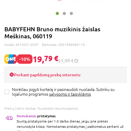
BABYFEHN Bruno muzikinis žaislas
Meškinas, 060119
Kodas:
4010501-0297
Barkodas:
4001998060119
19,
79 €
-10%
21,99 €
Perkant papildomą prekę internetu
Norėčiau įsigyti kortelę ir pasinaudoti nuolaida. Sutinku su
lojalumo programos
sąlygomis ir taisyklėmis
Prekių kiekis ribotas. Nuolaidos nesumuojamos.
Nemokamas
pristatymas
Siuntą pristatysime per 1-3 darbo dienas, jeigu prie prekės
nenurodyta kitaip. Nemokamas pristatymas į paštomatus perkant už