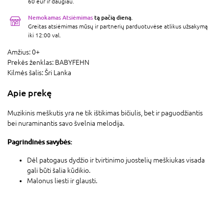
60 eur ir daugiau.
Nemokamas Atsiėmimas
tą pačią dieną.
Greitas atsiėmimas mūsų ir partnerių parduotuvėse atlikus užsakymą
iki 12:00 val.
Amžius:
0+
Prekės ženklas:
BABYFEHN
Kilmės šalis:
Šri Lanka
Apie prekę
Muzikinis meškutis yra ne tik ištikimas bičiulis, bet ir paguodžiantis
bei nuraminantis savo švelnia melodija.
Pagrindinės savybės:
Dėl patogaus dydžio ir tvirtinimo juostelių meškiukas visada
gali būti šalia kūdikio.
Malonus liesti ir glausti.