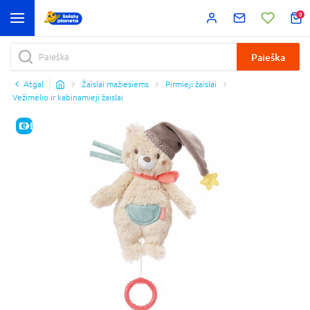
0
Paieška
Atgal
Žaislai mažiesiems
Pirmieji žaislai
Vežimėlio ir kabinamieji žaislai
E-KAINA