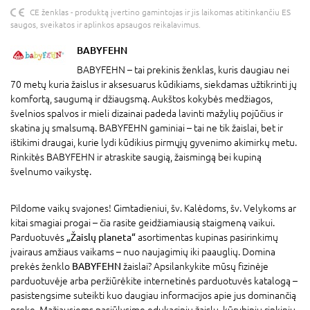
CE ženklas - produktą įvertino gamintojas ir jis laikomas atitinkančiu ES
saugos, sveikatos ir aplinkos apsaugos reikalavimus.
BABYFEHN
BABYFEHN – tai prekinis ženklas, kuris daugiau nei
70 metų kuria žaislus ir aksesuarus kūdikiams, siekdamas užtikrinti jų
komfortą, saugumą ir džiaugsmą. Aukštos kokybės medžiagos,
švelnios spalvos ir mieli dizainai padeda lavinti mažylių pojūčius ir
skatina jų smalsumą. BABYFEHN gaminiai – tai ne tik žaislai, bet ir
ištikimi draugai, kurie lydi kūdikius pirmųjų gyvenimo akimirkų metu.
Rinkitės BABYFEHN ir atraskite saugią, žaismingą bei kupiną
švelnumo vaikystę.
Pildome vaikų svajones! Gimtadieniui, šv. Kalėdoms, šv. Velykoms ar
kitai smagiai progai – čia rasite geidžiamiausią staigmeną vaikui.
Parduotuvės
„Žaislų planeta“
asortimentas kupinas pasirinkimų
įvairaus amžiaus vaikams – nuo naujagimių iki paauglių. Domina
prekės ženklo
BABYFEHN
žaislai? Apsilankykite mūsų fizinėje
parduotuvėje arba peržiūrėkite internetinės parduotuvės katalogą –
pasistengsime suteikti kuo daugiau informacijos apie jus dominančią