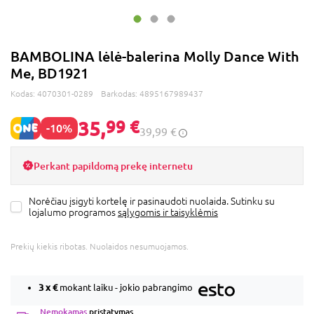
BAMBOLINA lėlė-balerina Molly Dance With
Me, BD1921
Kodas:
4070301-0289
Barkodas:
4895167989437
35,
99 €
-10%
39,99 €
Perkant papildomą prekę internetu
Norėčiau įsigyti kortelę ir pasinaudoti nuolaida. Sutinku su
lojalumo programos
sąlygomis ir taisyklėmis
Prekių kiekis ribotas. Nuolaidos nesumuojamos.
3 x
€
mokant laiku - jokio pabrangimo
Nemokamas
pristatymas