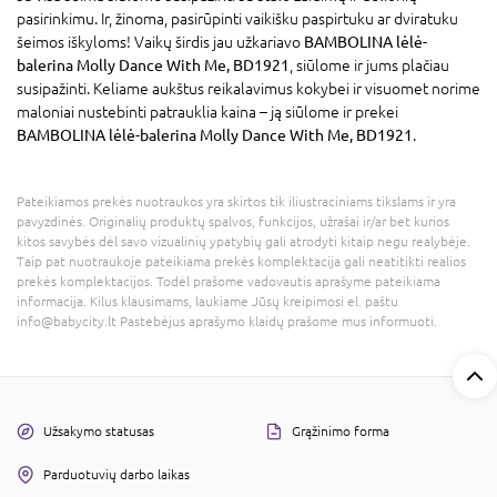
pasirinkimu. Ir, žinoma, pasirūpinti vaikišku paspirtuku ar dviratuku
šeimos iškyloms! Vaikų širdis jau užkariavo
BAMBOLINA lėlė-
balerina Molly Dance With Me, BD1921
, siūlome ir jums plačiau
susipažinti. Keliame aukštus reikalavimus kokybei ir visuomet norime
maloniai nustebinti patrauklia kaina – ją siūlome ir prekei
BAMBOLINA lėlė-balerina Molly Dance With Me, BD1921
.
Pateikiamos prekės nuotraukos yra skirtos tik iliustraciniams tikslams ir yra
pavyzdinės. Originalių produktų spalvos, funkcijos, užrašai ir/ar bet kurios
kitos savybės dėl savo vizualinių ypatybių gali atrodyti kitaip negu realybėje.
Taip pat nuotraukoje pateikiama prekės komplektacija gali neatitikti realios
prekės komplektacijos. Todėl prašome vadovautis aprašyme pateikiama
informacija. Kilus klausimams, laukiame Jūsų kreipimosi el. paštu
info@babycity.lt Pastebėjus aprašymo klaidų prašome mus informuoti.
Užsakymo statusas
Grąžinimo forma
Parduotuvių darbo laikas