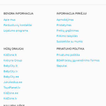
BENDRA INFORMACIJA
INFORMACIJA PIRKĖJUI
Apie mus
Apmokėjimas
Parduotuvių kontaktai
Pristatymas
Lojalumo programa
Prekių grąžinimas
Pirkimo taisyklės
Susisiekite su mumis
MŪSŲ DRAUGAI
PRIVATUMO POLITIKA
KidZone.lt
Privatumo politika
Kotryna Group
BDAR teisių įgyvendinimo formos
BabyCity.lt
Slapukai
BabyCity.lv
BabyCity.ee
Jukukeskus.ee
ToysPlanet.lv
KidZone.ee
KidZone.lv
NAUJIENLAIŠKIS