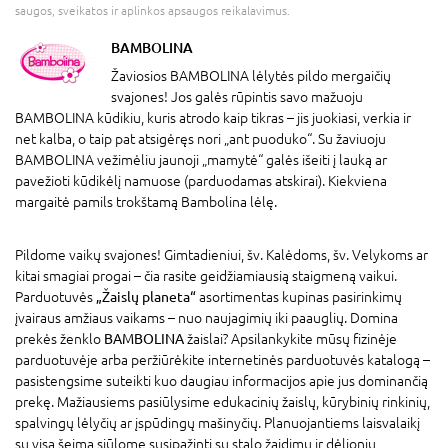
saugos, sveikatos ir aplinkos apsaugos reikalavimus.
BAMBOLINA
Žaviosios BAMBOLINA lėlytės pildo mergaičių
svajones! Jos galės rūpintis savo mažuoju
BAMBOLINA kūdikiu, kuris atrodo kaip tikras – jis juokiasi, verkia ir
net kalba, o taip pat atsigėręs nori „ant puoduko“. Su žaviuoju
BAMBOLINA vežimėliu jaunoji „mamytė“ galės išeiti į lauką ar
pavežioti kūdikėlį namuose (parduodamas atskirai). Kiekviena
margaitė pamils trokštamą Bambolina lėlę.
Pildome vaikų svajones! Gimtadieniui, šv. Kalėdoms, šv. Velykoms ar
kitai smagiai progai – čia rasite geidžiamiausią staigmeną vaikui.
Parduotuvės
„Žaislų planeta“
asortimentas kupinas pasirinkimų
įvairaus amžiaus vaikams – nuo naujagimių iki paauglių. Domina
prekės ženklo
BAMBOLINA
žaislai? Apsilankykite mūsų fizinėje
parduotuvėje arba peržiūrėkite internetinės parduotuvės katalogą –
pasistengsime suteikti kuo daugiau informacijos apie jus dominančią
prekę. Mažiausiems pasiūlysime edukacinių žaislų, kūrybinių rinkinių,
spalvingų lėlyčių ar įspūdingų mašinyčių. Planuojantiems laisvalaikį
su visa šeima siūlome susipažinti su stalo žaidimų ir dėlionių