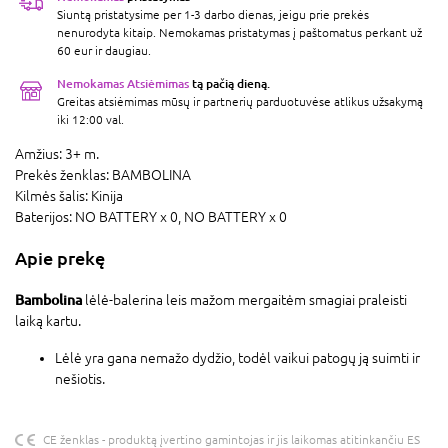
Siuntą pristatysime per 1-3 darbo dienas, jeigu prie prekės
nenurodyta kitaip. Nemokamas pristatymas į paštomatus perkant už
60 eur ir daugiau.
Nemokamas Atsiėmimas
tą pačią dieną.
Greitas atsiėmimas mūsų ir partnerių parduotuvėse atlikus užsakymą
iki 12:00 val.
Amžius:
3+ m.
Prekės ženklas:
BAMBOLINA
Kilmės šalis:
Kinija
Baterijos:
NO BATTERY x 0,
NO BATTERY x 0
Apie prekę
Bambolina
lėlė-balerina leis mažom mergaitėm smagiai praleisti
laiką kartu.
Lėlė yra gana nemažo dydžio, todėl vaikui patogų ją suimti ir
nešiotis.
CE ženklas - produktą įvertino gamintojas ir jis laikomas atitinkančiu ES