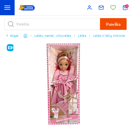
0
Paieška
Atgal
Lėlės, namai, virtuvėlės
Lėlės
Lėlės ir lėlių rinkiniai
E-KAINA