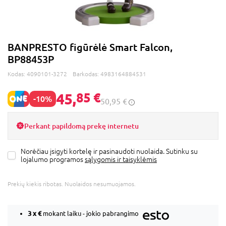
BANPRESTO figūrėlė Smart Falcon,
BP88453P
Kodas:
4090101-3272
Barkodas:
4983164884531
45,
85 €
-10%
50,95 €
Perkant papildomą prekę internetu
Norėčiau įsigyti kortelę ir pasinaudoti nuolaida. Sutinku su
lojalumo programos
sąlygomis ir taisyklėmis
Prekių kiekis ribotas. Nuolaidos nesumuojamos.
3 x
€
mokant laiku - jokio pabrangimo