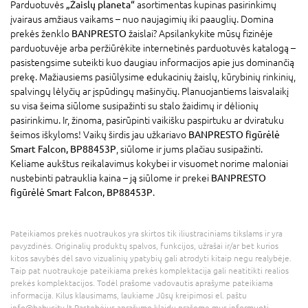
Parduotuvės
„Žaislų planeta“
asortimentas kupinas pasirinkimų
įvairaus amžiaus vaikams – nuo naujagimių iki paauglių. Domina
prekės ženklo
BANPRESTO
žaislai? Apsilankykite mūsų fizinėje
parduotuvėje arba peržiūrėkite internetinės parduotuvės katalogą –
pasistengsime suteikti kuo daugiau informacijos apie jus dominančią
prekę. Mažiausiems pasiūlysime edukacinių žaislų, kūrybinių rinkinių,
spalvingų lėlyčių ar įspūdingų mašinyčių. Planuojantiems laisvalaikį
su visa šeima siūlome susipažinti su stalo žaidimų ir dėlionių
pasirinkimu. Ir, žinoma, pasirūpinti vaikišku paspirtuku ar dviratuku
šeimos iškyloms! Vaikų širdis jau užkariavo
BANPRESTO figūrėlė
Smart Falcon, BP88453P
, siūlome ir jums plačiau susipažinti.
Keliame aukštus reikalavimus kokybei ir visuomet norime maloniai
nustebinti patrauklia kaina – ją siūlome ir prekei
BANPRESTO
figūrėlė Smart Falcon, BP88453P
.
Pateikiamos prekės nuotraukos yra skirtos tik iliustraciniams tikslams ir yra
pavyzdinės. Originalių produktų spalvos, funkcijos, užrašai ir/ar bet kurios
kitos savybės dėl savo vizualinių ypatybių gali atrodyti kitaip negu realybėje.
Taip pat nuotraukoje pateikiama prekės komplektacija gali neatitikti realios
prekės komplektacijos. Todėl prašome vadovautis aprašyme pateikiama
informacija. Kilus klausimams, laukiame Jūsų kreipimosi el. paštu
info@babycity.lt Pastebėjus aprašymo klaidų prašome mus informuoti.