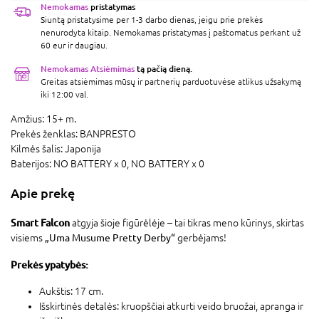
Nemokamas
pristatymas
Siuntą pristatysime per 1-3 darbo dienas, jeigu prie prekės
nenurodyta kitaip. Nemokamas pristatymas į paštomatus perkant už
60 eur ir daugiau.
Nemokamas Atsiėmimas
tą pačią dieną.
Greitas atsiėmimas mūsų ir partnerių parduotuvėse atlikus užsakymą
iki 12:00 val.
Amžius:
15+ m.
Prekės ženklas:
BANPRESTO
Kilmės šalis:
Japonija
Baterijos:
NO BATTERY x 0,
NO BATTERY x 0
Apie prekę
Smart Falcon
atgyja šioje figūrėlėje – tai tikras meno kūrinys, skirtas
visiems
„Uma Musume Pretty Derby“
gerbėjams!
Prekės ypatybės:
Aukštis: 17 cm.
Išskirtinės detalės: kruopščiai atkurti veido bruožai, apranga ir