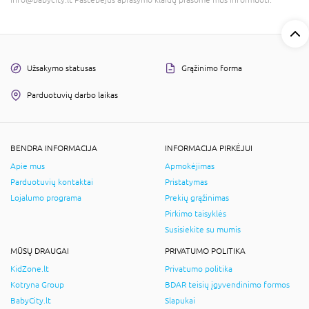
Užsakymo statusas
Grąžinimo forma
Parduotuvių darbo laikas
BENDRA INFORMACIJA
INFORMACIJA PIRKĖJUI
Apie mus
Apmokėjimas
Parduotuvių kontaktai
Pristatymas
Lojalumo programa
Prekių grąžinimas
Pirkimo taisyklės
Susisiekite su mumis
MŪSŲ DRAUGAI
PRIVATUMO POLITIKA
KidZone.lt
Privatumo politika
Kotryna Group
BDAR teisių įgyvendinimo formos
BabyCity.lt
Slapukai