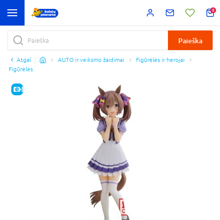
0
Paieška
Atgal
AUTO ir veiksmo žaidimai
Figūrėlės ir herojai
Figūrėlės
E-KAINA