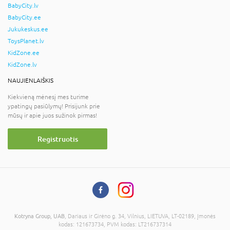
BabyCity.lv
BabyCity.ee
Jukukeskus.ee
ToysPlanet.lv
KidZone.ee
KidZone.lv
NAUJIENLAIŠKIS
Kiekvieną mėnesį mes turime
ypatingų pasiūlymų! Prisijunk prie
mūsų ir apie juos sužinok pirmas!
Registruotis
Kotryna Group, UAB
, Dariaus ir Girėno g. 34, Vilnius, LIETUVA, LT-02189, Įmonės
kodas: 121673734, PVM kodas: LT216737314