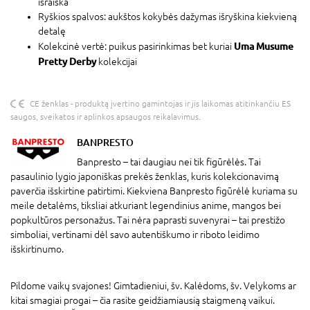
išraiška
Ryškios spalvos: aukštos kokybės dažymas išryškina kiekvieną
detalę
Uma Musume
Kolekcinė vertė: puikus pasirinkimas bet kuriai
Pretty Derby
kolekcijai
CE ženklas - produktą įvertino gamintojas ir jis laikomas atitinkančiu ES
saugos, sveikatos ir aplinkos apsaugos reikalavimus.
BANPRESTO
Banpresto – tai daugiau nei tik figūrėlės. Tai
pasaulinio lygio japoniškas prekės ženklas, kuris kolekcionavimą
paverčia išskirtine patirtimi. Kiekviena Banpresto figūrėlė kuriama su
meile detalėms, tiksliai atkuriant legendinius anime, mangos bei
popkultūros personažus. Tai nėra paprasti suvenyrai – tai prestižo
simboliai, vertinami dėl savo autentiškumo ir riboto leidimo
išskirtinumo.
Pildome vaikų svajones! Gimtadieniui, šv. Kalėdoms, šv. Velykoms ar
kitai smagiai progai – čia rasite geidžiamiausią staigmeną vaikui.