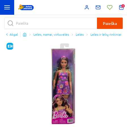
0
Paieška
Atgal
Lėlės, namai, virtuvėlės
Lėlės
Lėlės ir lėlių rinkiniai
E-KAINA