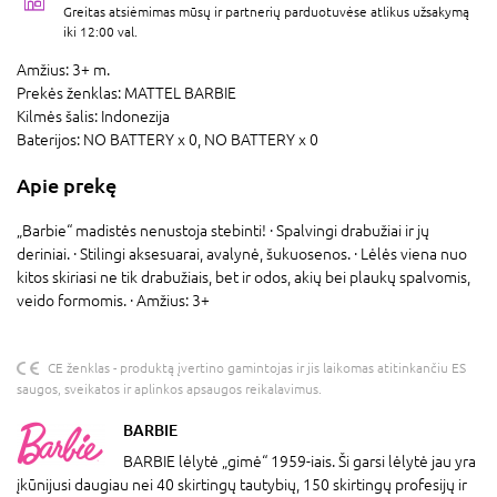
Greitas atsiėmimas mūsų ir partnerių parduotuvėse atlikus užsakymą
iki 12:00 val.
Amžius:
3+ m.
Prekės ženklas:
MATTEL BARBIE
Kilmės šalis:
Indonezija
Baterijos:
NO BATTERY x 0,
NO BATTERY x 0
Apie prekę
„Barbie“ madistės nenustoja stebinti! · Spalvingi drabužiai ir jų
deriniai. · Stilingi aksesuarai, avalynė, šukuosenos. · Lėlės viena nuo
kitos skiriasi ne tik drabužiais, bet ir odos, akių bei plaukų spalvomis,
veido formomis. · Amžius: 3+
CE ženklas - produktą įvertino gamintojas ir jis laikomas atitinkančiu ES
saugos, sveikatos ir aplinkos apsaugos reikalavimus.
BARBIE
BARBIE lėlytė „gimė“ 1959-iais. Ši garsi lėlytė jau yra
įkūnijusi daugiau nei 40 skirtingų tautybių, 150 skirtingų profesijų ir