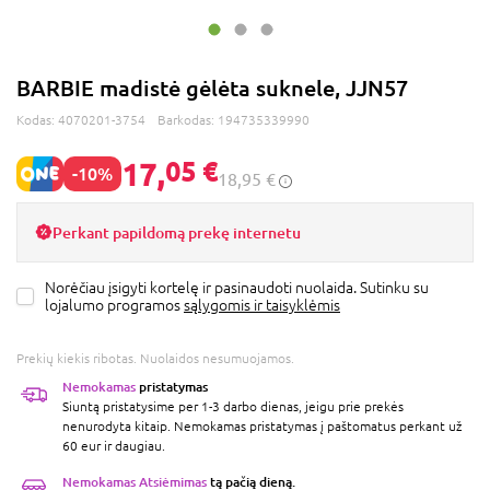
BARBIE madistė gėlėta suknele, JJN57
Kodas:
4070201-3754
Barkodas:
194735339990
17,
05 €
-10%
18,95 €
Perkant papildomą prekę internetu
Norėčiau įsigyti kortelę ir pasinaudoti nuolaida. Sutinku su
lojalumo programos
sąlygomis ir taisyklėmis
Prekių kiekis ribotas. Nuolaidos nesumuojamos.
Nemokamas
pristatymas
Siuntą pristatysime per 1-3 darbo dienas, jeigu prie prekės
nenurodyta kitaip. Nemokamas pristatymas į paštomatus perkant už
60 eur ir daugiau.
Nemokamas Atsiėmimas
tą pačią dieną.