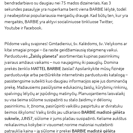
bendradarbiavo su daugiau nei 75 mados dizaineriais. Kas 3
sekundes pasaulyje yra nuperkama bent viena BARBIE lėlytė, todėl
ji neabejotinai populiariausia mergaičių draugė. Kad būtų ten, kur yra
mergaitės, BARBIE yra aktyvi socialiniuose tinkluose Twitter,
Youtube ir Facebook.
Pildome vaikų svajones! Gimtadieniui, šv. Kalėdoms, šv. Velykoms ar
kitai smagiai progai – čia rasite geidžiamiausią staigmeną vaikui.
Parduotuvės
„Žaislų planeta“
asortimentas kupinas pasirinkimų
įvairaus amžiaus vaikams – nuo naujagimių iki paauglių. Domina
prekės ženklo
MATTEL BARBIE
žaislai? Apsilankykite mūsų fizinėje
parduotuvėje arba peržiūrėkite internetinės parduotuvės katalogą –
pasistengsime suteikti kuo daugiau informacijos apie jus dominančią
prekę. Mažiausiems pasiūlysime edukacinių žaislų, kūrybinių rinkinių,
spalvingų lėlyčių ar įspūdingų mašinyčių. Planuojantiems laisvalaikį
su visa šeima siūlome susipažinti su stalo žaidimų ir dėlionių
pasirinkimu. Ir, žinoma, pasirūpinti vaikišku paspirtuku ar dviratuku
šeimos iškyloms! Vaikų širdis jau užkariavo
BARBIE madistė gėlėta
suknele, JJN57
, siūlome ir jums plačiau susipažinti. Keliame aukštus
reikalavimus kokybei ir visuomet norime maloniai nustebinti
patrauklia kaina – ją siūlome ir prekei
BARBIE madistė gėlėta