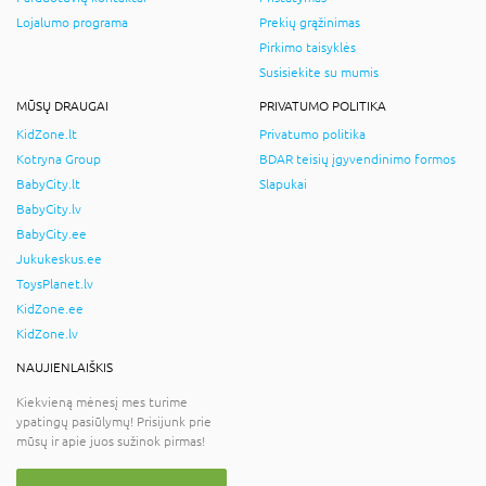
Lojalumo programa
Prekių grąžinimas
Pirkimo taisyklės
Susisiekite su mumis
MŪSŲ DRAUGAI
PRIVATUMO POLITIKA
KidZone.lt
Privatumo politika
Kotryna Group
BDAR teisių įgyvendinimo formos
BabyCity.lt
Slapukai
BabyCity.lv
BabyCity.ee
Jukukeskus.ee
ToysPlanet.lv
KidZone.ee
KidZone.lv
NAUJIENLAIŠKIS
Kiekvieną mėnesį mes turime
ypatingų pasiūlymų! Prisijunk prie
mūsų ir apie juos sužinok pirmas!