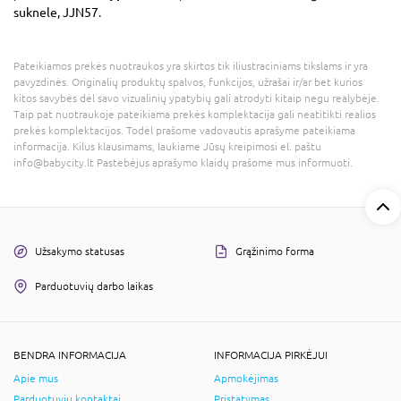
suknele, JJN57
.
Pateikiamos prekės nuotraukos yra skirtos tik iliustraciniams tikslams ir yra
pavyzdinės. Originalių produktų spalvos, funkcijos, užrašai ir/ar bet kurios
kitos savybės dėl savo vizualinių ypatybių gali atrodyti kitaip negu realybėje.
Taip pat nuotraukoje pateikiama prekės komplektacija gali neatitikti realios
prekės komplektacijos. Todėl prašome vadovautis aprašyme pateikiama
informacija. Kilus klausimams, laukiame Jūsų kreipimosi el. paštu
info@babycity.lt Pastebėjus aprašymo klaidų prašome mus informuoti.
Užsakymo statusas
Grąžinimo forma
Parduotuvių darbo laikas
BENDRA INFORMACIJA
INFORMACIJA PIRKĖJUI
Apie mus
Apmokėjimas
Parduotuvių kontaktai
Pristatymas