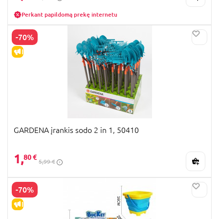
Perkant papildomą prekę internetu
-70%
IŠPARDAVIMAS
GARDENA įrankis sodo 2 in 1, 50410
1,
80 €
5,99 €
-70%
IŠPARDAVIMAS