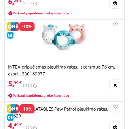
6,
29 €
6,99 €
Perkant papildomą prekę internetu
-10%
E-KAINA
INTEX pripučiamas plaukimo ratas, skersmuo 76 cm,
asort., 330169977
5,
39 €
5,99 €
Perkant papildomą prekę internetu
-10%
MONDO INFLATABLES Paw Patrol plaukimo ratas,
16629
E-KAINA
4,
49 €
4,99 €