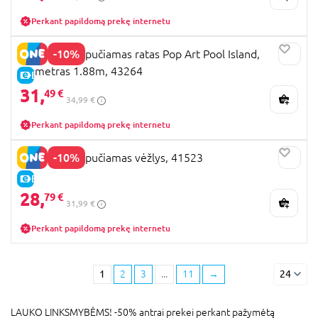
Perkant papildomą prekę internetu
-10%
BESTWAY pripučiamas ratas Pop Art Pool Island,
diametras 1.88m, 43264
E-KAINA
31,
49 €
34,99 €
Perkant papildomą prekę internetu
-10%
BESTWAY pripučiamas vėžlys, 41523
E-KAINA
28,
79 €
31,99 €
Perkant papildomą prekę internetu
1
2
3
...
11
→
24
LAUKO LINKSMYBĖMS! -50% antrai prekei perkant pažymėtą