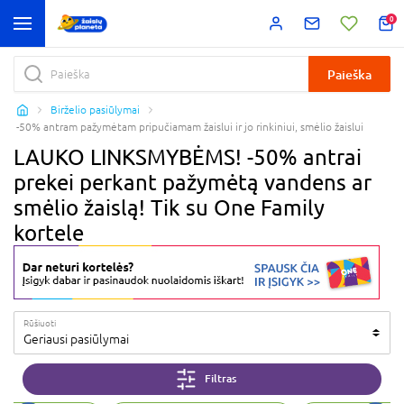
0
Paieška
Birželio pasiūlymai
-50% antram pažymėtam pripučiamam žaislui ir jo rinkiniui, smėlio žaislui
LAUKO LINKSMYBĖMS! -50% antrai
prekei perkant pažymėtą vandens ar
smėlio žaislą! Tik su One Family
kortele
Rūšiuoti
Geriausi pasiūlymai
Filtras