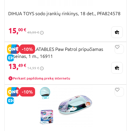
DIHUA TOYS sodo įrankių rinkinys, 18 det., PFA824578
15,
00 €
49,99 €
-10%
MONDO INFLATABLES Paw Patrol pripučiamas
baseinas, 1 m., 16911
E-KAINA
13,
49 €
14,99 €
Perkant papildomą prekę internetu
-10%
E-KAINA