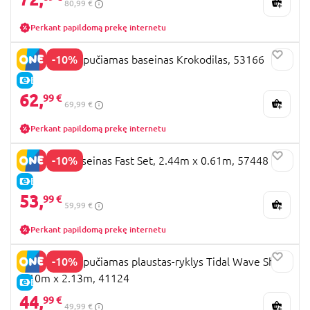
80,99 €
Perkant papildomą prekę internetu
-10%
BESTWAY pripučiamas baseinas Krokodilas, 53166
E-KAINA
62,
99 €
69,99 €
Perkant papildomą prekę internetu
-10%
BESTWAY baseinas Fast Set, 2.44m x 0.61m, 57448
E-KAINA
53,
99 €
59,99 €
Perkant papildomą prekę internetu
-10%
BESTWAY pripučiamas plaustas-ryklys Tidal Wave Shark
3.10m x 2.13m, 41124
E-KAINA
44,
99 €
49,99 €