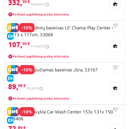
332,
10 €
369,00 €
Perkant papildomą prekę internetu
-10%
BESTWAY žaidimų baseinas Lil' Champ Play Center 435
x 213 x 117cm, 53068
E-KAINA
107,
10 €
119,00 €
Perkant papildomą prekę internetu
-10%
BESTWAY pripučiamas baseinas Jūra, 53167
E-KAINA
89,
99 €
99,99 €
Perkant papildomą prekę internetu
-10%
BESTWAY plovykla Car Wash Center 153x 131x 150cm
, 93406
E-KAINA
72,
89 €