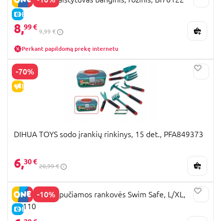
E-KAINA
8,
99 €
9,99 €
Perkant papildomą prekę internetu
-70%
IŠPARDAVIMAS
DIHUA TOYS sodo įrankių rinkinys, 15 det., PFA849373
6,
30 €
20,99 €
-10%
BESTWAY pripučiamos rankovės Swim Safe, L/XL,
32110
E-KAINA