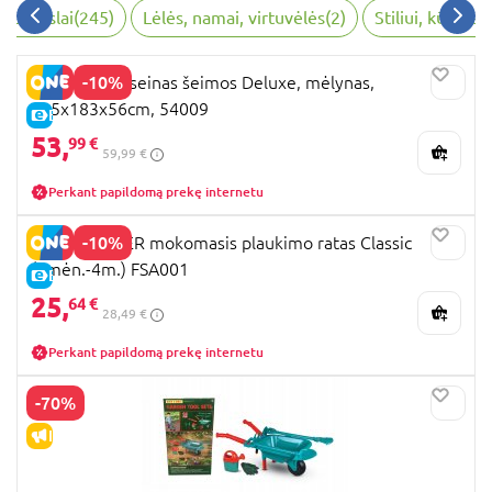
ko žaislai
(
245
)
Lėlės, namai, virtuvėlės
(
2
)
Stiliui, kūrybai
-10%
BESTWAY baseinas šeimos Deluxe, mėlynas,
305x183x56cm, 54009
E-KAINA
53,
99 €
59,99 €
Perkant papildomą prekę internetu
-10%
SWIMTRAINER mokomasis plaukimo ratas Classic
(3mėn.-4m.) FSA001
E-KAINA
25,
64 €
28,49 €
Perkant papildomą prekę internetu
-70%
IŠPARDAVIMAS