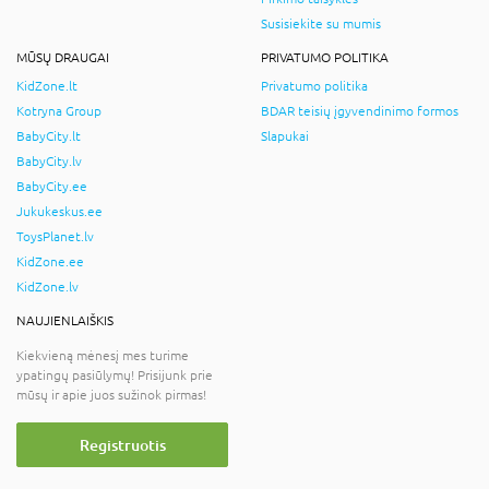
Susisiekite su mumis
MŪSŲ DRAUGAI
PRIVATUMO POLITIKA
KidZone.lt
Privatumo politika
Kotryna Group
BDAR teisių įgyvendinimo formos
BabyCity.lt
Slapukai
BabyCity.lv
BabyCity.ee
Jukukeskus.ee
ToysPlanet.lv
KidZone.ee
KidZone.lv
NAUJIENLAIŠKIS
Kiekvieną mėnesį mes turime
ypatingų pasiūlymų! Prisijunk prie
mūsų ir apie juos sužinok pirmas!
Registruotis