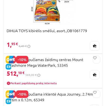
DIHUA TOYS kibirėlis smėliui, asort.,OB1061779
1,
95 €
6,49 €
-10%
BESTWAY pripučiamas žaidimų centras Mount
Splashmore Mega WaterPark, 53345
E-KAINA
512,
10 €
569,00 €
Perkant papildomą prekę internetu
-10%
BESTWAY pripučiama irklentė Aqua Journey, 2.74m x
0.76m x 0.12m, 65349
E-KAINA