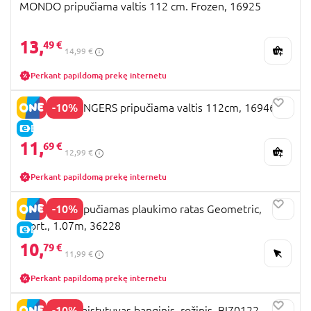
MONDO pripučiama valtis 112 cm. Frozen, 16925
13,
49 €
14,99 €
Perkant papildomą prekę internetu
-10%
MONDO AVENGERS pripučiama valtis 112cm, 16946
E-KAINA
11,
69 €
12,99 €
Perkant papildomą prekę internetu
-10%
BESTWAY pripučiamas plaukimo ratas Geometric,
asort., 1.07m, 36228
E-KAINA
10,
79 €
11,99 €
Perkant papildomą prekę internetu
-10%
BIBIO DolBi laistytuvas banginis, rožinis, BI70122