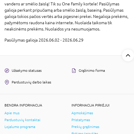
vandens ar smėlio žaislą! Tik su One Family kortele! Pasiūlymas
galioja perkant pripučiamą arba smėlio žaislą, baseiną. Pasiūlymas
galioja tokios pačios vertės arba pigesnei prekei. Negalioja prekėms,
pažymėtoms raudona kaina internete. Nuolaida taikoma tik
neakcinėms prekėms. Nuolaidos yra nesumuojamos.
Pasiūlymas galioja 2026.06.02 - 2026.06.29
Užsakymo statusas
Grąžinimo forma
Parduotuvių darbo laikas
BENDRA INFORMACIJA
INFORMACIJA PIRKĖJUI
Apie mus
Apmokėjimas
Parduotuvių kontaktai
Pristatymas
Lojalumo programa
Prekių grąžinimas
Pirkimo taisyklės