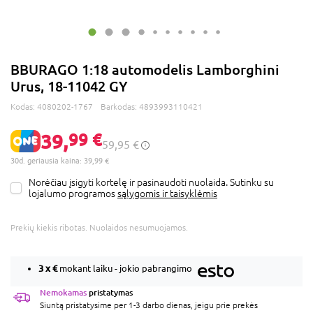
BBURAGO 1:18 automodelis Lamborghini
Urus, 18-11042 GY
Kodas:
4080202-1767
Barkodas:
4893993110421
39,
99 €
59,95 €
30d. geriausia kaina: 39,99 €
Norėčiau įsigyti kortelę ir pasinaudoti nuolaida. Sutinku su
lojalumo programos
sąlygomis ir taisyklėmis
Prekių kiekis ribotas. Nuolaidos nesumuojamos.
3 x
€
mokant laiku - jokio pabrangimo
Nemokamas
pristatymas
Siuntą pristatysime per 1-3 darbo dienas, jeigu prie prekės