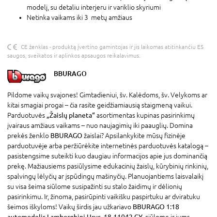
modelį, su detaliu interjeru ir variklio skyriumi
Netinka vaikams iki 3 metų amžiaus
CE ženklas - produktą įvertino gamintojas ir jis laikomas atitinkančiu ES
saugos, sveikatos ir aplinkos apsaugos reikalavimus.
BBURAGO
Pildome vaikų svajones! Gimtadieniui, šv. Kalėdoms, šv. Velykoms ar
kitai smagiai progai – čia rasite geidžiamiausią staigmeną vaikui.
Parduotuvės
„Žaislų planeta“
asortimentas kupinas pasirinkimų
įvairaus amžiaus vaikams – nuo naujagimių iki paauglių. Domina
prekės ženklo
BBURAGO
žaislai? Apsilankykite mūsų fizinėje
parduotuvėje arba peržiūrėkite internetinės parduotuvės katalogą –
pasistengsime suteikti kuo daugiau informacijos apie jus dominančią
prekę. Mažiausiems pasiūlysime edukacinių žaislų, kūrybinių rinkinių,
spalvingų lėlyčių ar įspūdingų mašinyčių. Planuojantiems laisvalaikį
su visa šeima siūlome susipažinti su stalo žaidimų ir dėlionių
pasirinkimu. Ir, žinoma, pasirūpinti vaikišku paspirtuku ar dviratuku
šeimos iškyloms! Vaikų širdis jau užkariavo
BBURAGO 1:18