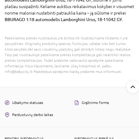
automodelis Lamborghini Urus, 18-11042 GY
, siūlome ir jums
plačiau susipažinti. Keliame aukštus reikalavimus kokybei ir visuomet
norime maloniai nustebinti patrauklia kaina – ją siūlome ir prekei
BBURAGO 1:18 automodelis Lamborghini Urus, 18-11042 GY
.
Pateikiamos prekės nuotraukos yra skirtos tik iliustraciniams tikslams ir yra
pavyzdinės. Originalių produktų spalvos, funkcijos, užrašai ir/ar bet kurios
kitos savybės dėl savo vizualinių ypatybių gali atrodyti kitaip negu realybėje.
Taip pat nuotraukoje pateikiama prekės komplektacija gali neatitikti realios
prekės komplektacijos. Todėl prašome vadovautis aprašyme pateikiama
informacija. Kilus klausimams, laukiame Jūsų kreipimosi el. paštu
info@babycity.lt Pastebėjus aprašymo klaidų prašome mus informuoti.
Užsakymo statusas
Grąžinimo forma
Parduotuvių darbo laikas
BENDRA INFORMACIJA
INFORMACIJA PIRKĖJUI