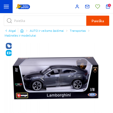
0
Paieška
Atgal
AUTO ir veiksmo žaidimai
Transportas
Mašinėlės ir modeliukai
GERA KAINA
E-KAINA