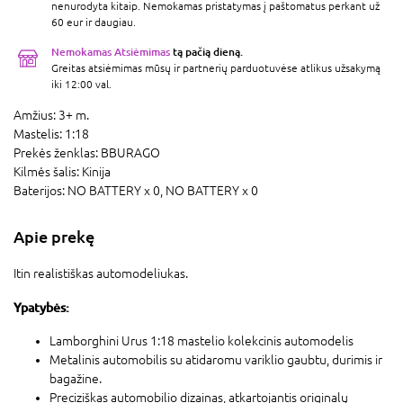
nenurodyta kitaip. Nemokamas pristatymas į paštomatus perkant už
60 eur ir daugiau.
Nemokamas Atsiėmimas
tą pačią dieną.
Greitas atsiėmimas mūsų ir partnerių parduotuvėse atlikus užsakymą
iki 12:00 val.
Amžius:
3+ m.
Mastelis:
1:18
Prekės ženklas:
BBURAGO
Kilmės šalis:
Kinija
Baterijos:
NO BATTERY x 0,
NO BATTERY x 0
Apie prekę
Itin realistiškas automodeliukas.
Ypatybės:
Lamborghini Urus 1:18 mastelio kolekcinis automodelis
Metalinis automobilis su atidaromu variklio gaubtu, durimis ir
bagažine.
Preciziškas automobilio dizainas, atkartojantis originalų