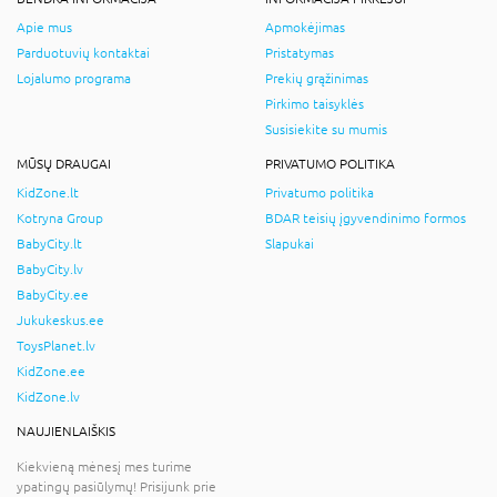
Apie mus
Apmokėjimas
Parduotuvių kontaktai
Pristatymas
Lojalumo programa
Prekių grąžinimas
Pirkimo taisyklės
Susisiekite su mumis
MŪSŲ DRAUGAI
PRIVATUMO POLITIKA
KidZone.lt
Privatumo politika
Kotryna Group
BDAR teisių įgyvendinimo formos
BabyCity.lt
Slapukai
BabyCity.lv
BabyCity.ee
Jukukeskus.ee
ToysPlanet.lv
KidZone.ee
KidZone.lv
NAUJIENLAIŠKIS
Kiekvieną mėnesį mes turime
ypatingų pasiūlymų! Prisijunk prie