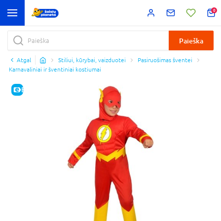
0
Paieška
Atgal
Stiliui, kūrybai, vaizduotei
Pasiruošimas šventei
Karnavaliniai ir šventiniai kostiumai
E-KAINA