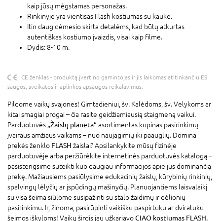
kaip jūsų mėgstamas personažas.
Rinkinyje yra vientisas Flash kostiumas su kauke.
Itin daug dėmesio skirta detalėms, kad būtų atkurtas
autentiškas kostiumo įvaizdis, visai kaip filme.
Dydis: 8-10 m.
CE ženklas - produktą įvertino gamintojas ir jis laikomas atitinkančiu ES
saugos, sveikatos ir aplinkos apsaugos reikalavimus.
Pildome vaikų svajones! Gimtadieniui, šv. Kalėdoms, šv. Velykoms ar
kitai smagiai progai – čia rasite geidžiamiausią staigmeną vaikui.
Parduotuvės
„Žaislų planeta“
asortimentas kupinas pasirinkimų
įvairaus amžiaus vaikams – nuo naujagimių iki paauglių. Domina
prekės ženklo
FLASH
žaislai? Apsilankykite mūsų fizinėje
parduotuvėje arba peržiūrėkite internetinės parduotuvės katalogą –
pasistengsime suteikti kuo daugiau informacijos apie jus dominančią
prekę. Mažiausiems pasiūlysime edukacinių žaislų, kūrybinių rinkinių,
spalvingų lėlyčių ar įspūdingų mašinyčių. Planuojantiems laisvalaikį
su visa šeima siūlome susipažinti su stalo žaidimų ir dėlionių
pasirinkimu. Ir, žinoma, pasirūpinti vaikišku paspirtuku ar dviratuku
šeimos iškyloms! Vaikų širdis jau užkariavo
CIAO kostiumas FLASH,