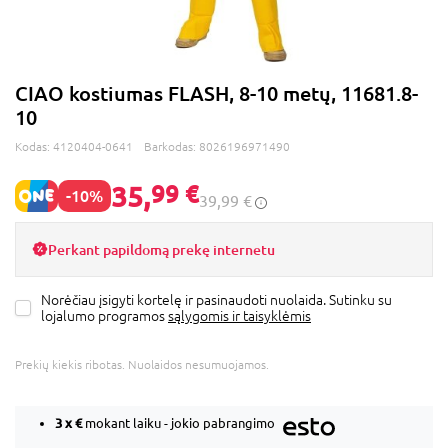
CIAO kostiumas FLASH, 8-10 metų, 11681.8-
10
Kodas:
4120404-0641
Barkodas:
8026196971490
35,
99 €
-10%
39,99 €
Perkant papildomą prekę internetu
Norėčiau įsigyti kortelę ir pasinaudoti nuolaida. Sutinku su
lojalumo programos
sąlygomis ir taisyklėmis
Prekių kiekis ribotas. Nuolaidos nesumuojamos.
3 x
€
mokant laiku - jokio pabrangimo