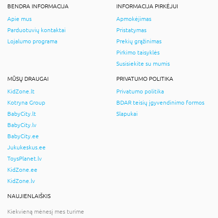
BENDRA INFORMACIJA
INFORMACIJA PIRKĖJUI
Apie mus
Apmokėjimas
Parduotuvių kontaktai
Pristatymas
Lojalumo programa
Prekių grąžinimas
Pirkimo taisyklės
Susisiekite su mumis
MŪSŲ DRAUGAI
PRIVATUMO POLITIKA
KidZone.lt
Privatumo politika
Kotryna Group
BDAR teisių įgyvendinimo formos
BabyCity.lt
Slapukai
BabyCity.lv
BabyCity.ee
Jukukeskus.ee
ToysPlanet.lv
KidZone.ee
KidZone.lv
NAUJIENLAIŠKIS
Kiekvieną mėnesį mes turime