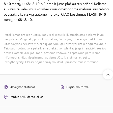
8-10 metų, 11681.8-10
, siūlome ir jums plačiau susipažinti. Keliame
aukštus reikalavimus kokybei ir visuomet norime maloniai nustebinti
patrauklia kaina – ją siūlome ir prekei
CIAO kostiumas FLASH, 8-10
metų, 11681.8-10
.
Pateikiamos prekės nuotraukos yra skirtos tik iliustraciniams tikslams ir yra
pavyzdinės. Originalių produktų spalvos, funkcijos, užrašai ir/ar bet kurios
kitos savybės dėl savo vizualinių ypatybių gali atrodyti kitaip negu realybėje.
Taip pat nuotraukoje pateikiama prekės komplektacija gali neatitikti realios
prekės komplektacijos. Todėl prašome vadovautis aprašyme pateikiama
informacija. Kilus klausimams, laukiame Jūsų kreipimosi el. paštu
info@babycity.lt Pastebėjus aprašymo klaidų prašome mus informuoti.
Užsakymo statusas
Grąžinimo forma
Parduotuvių darbo laikas