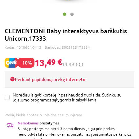
CLEMENTONI Baby interaktyvus barškutis
Unicorn,17333
Kodas:
4010604-0413
Barkodas:
8005125173334
13,
49 €
-10%
14,99 €
Perkant papildomą prekę internetu
Norėčiau įsigyti kortelę ir pasinaudoti nuolaida. Sutinku su
lojalumo programos
sąlygomis ir taisyklėmis
Prekių kiekis ribotas. Nuolaidos nesumuojamos.
Nemokamas
pristatymas
Siuntą pristatysime per 1-3 darbo dienas, jeigu prie prekės
nenurodyta kitaip. Nemokamas pristatymas į paštomatus perkant už