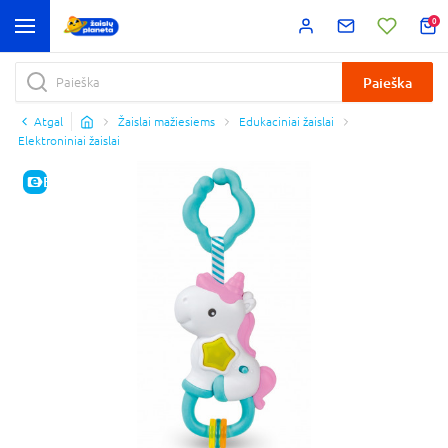
0
Paieška
Atgal
Žaislai mažiesiems
Edukaciniai žaislai
Elektroniniai žaislai
E-KAINA