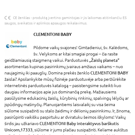
CE ženklas - produktą įvertino gamintojas ir jis laikomas atitinkančiu ES
saugos, sveikatos ir aplinkos apsaugos reikalavimus.
CLEMENTONI BABY
Pildome vaikų svajones! Gimtadieniui, šv. Kalėdoms,
šv. Velykoms ar kitai smagiai progai – čia rasite
geidžiamiausią staigmeną vaikui. Parduotuvės
„Žaislų planeta“
asortimentas kupinas pasirinkimų įvairaus amžiaus vaikams – nuo
naujagimių iki paauglių. Domina prekės ženklo
CLEMENTONI BABY
žaislai? Apsilankykite mūsų fizinėje parduotuvėje arba peržiūrėkite
internetinės parduotuvės katalogą – pasistengsime suteikti kuo
daugiau informacijos apie jus dominančią prekę. Mažiausiems
pasiūlysime edukacinių žaislų, kūrybinių rinkinių, spalvingų lėlyčių ar
įspūdingų mašinyčių. Planuojantiems laisvalaikį su visa šeima
siūlome susipažinti su stalo žaidimų ir dėlionių pasirinkimu. Ir, žinoma,
pasirūpinti vaikišku paspirtuku ar dviratuku šeimos iškyloms! Vaikų
širdis jau užkariavo
CLEMENTONI Baby interaktyvus barškutis
Unicorn,17333
, siūlome ir jums plačiau susipažinti. Keliame aukštus