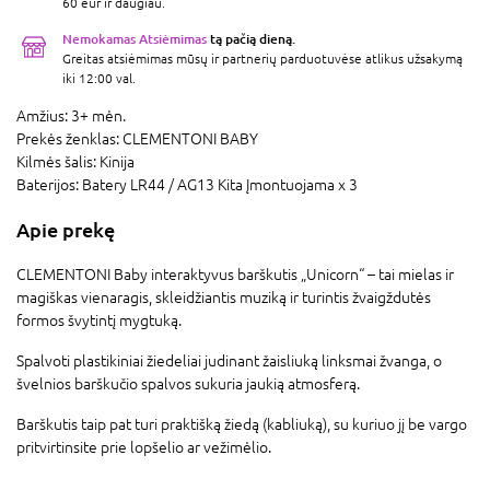
60 eur ir daugiau.
Nemokamas Atsiėmimas
tą pačią dieną.
Greitas atsiėmimas mūsų ir partnerių parduotuvėse atlikus užsakymą
iki 12:00 val.
Amžius:
3+ mėn.
Prekės ženklas:
CLEMENTONI BABY
Kilmės šalis:
Kinija
Baterijos:
Batery LR44 / AG13 Kita Įmontuojama x 3
Apie prekę
CLEMENTONI Baby interaktyvus barškutis „Unicorn“ – tai mielas ir
magiškas vienaragis, skleidžiantis muziką ir turintis žvaigždutės
formos švytintį mygtuką.
Spalvoti plastikiniai žiedeliai judinant žaisliuką linksmai žvanga, o
švelnios barškučio spalvos sukuria jaukią atmosferą.
Barškutis taip pat turi praktišką žiedą (kabliuką), su kuriuo jį be vargo
pritvirtinsite prie lopšelio ar vežimėlio.