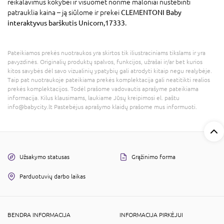
reikalavimus kokybei ir visuomet norime maloniai nustebinti
patrauklia kaina – ją siūlome ir prekei
CLEMENTONI Baby
interaktyvus barškutis Unicorn,17333
.
Pateikiamos prekės nuotraukos yra skirtos tik iliustraciniams tikslams ir yra
pavyzdinės. Originalių produktų spalvos, funkcijos, užrašai ir/ar bet kurios
kitos savybės dėl savo vizualinių ypatybių gali atrodyti kitaip negu realybėje.
Taip pat nuotraukoje pateikiama prekės komplektacija gali neatitikti realios
prekės komplektacijos. Todėl prašome vadovautis aprašyme pateikiama
informacija. Kilus klausimams, laukiame Jūsų kreipimosi el. paštu
info@babycity.lt Pastebėjus aprašymo klaidų prašome mus informuoti.
Užsakymo statusas
Grąžinimo forma
Parduotuvių darbo laikas
BENDRA INFORMACIJA
INFORMACIJA PIRKĖJUI