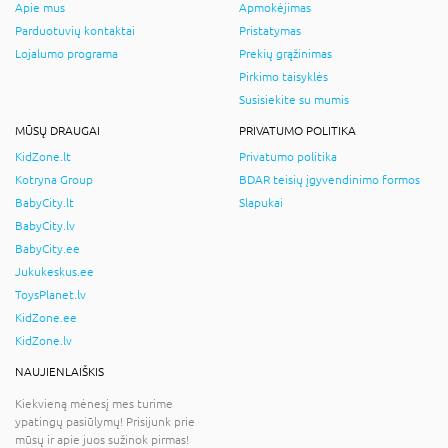
Apie mus
Apmokėjimas
Parduotuvių kontaktai
Pristatymas
Lojalumo programa
Prekių grąžinimas
Pirkimo taisyklės
Susisiekite su mumis
MŪSŲ DRAUGAI
PRIVATUMO POLITIKA
KidZone.lt
Privatumo politika
Kotryna Group
BDAR teisių įgyvendinimo formos
BabyCity.lt
Slapukai
BabyCity.lv
BabyCity.ee
Jukukeskus.ee
ToysPlanet.lv
KidZone.ee
KidZone.lv
NAUJIENLAIŠKIS
Kiekvieną mėnesį mes turime
ypatingų pasiūlymų! Prisijunk prie
mūsų ir apie juos sužinok pirmas!