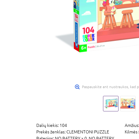
Paspauskite ant nuotraukos, kad p
Dalių kiekis:
104
Amžius
Prekės ženklas:
CLEMENTONI PUZZLE
Kilmės 
Baterijos:
NO BATTERY x 0,
NO BATTERY