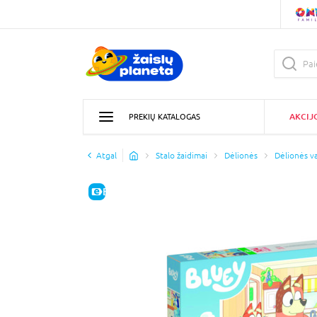
AKCIJ
PREKIŲ KATALOGAS
Atgal
Stalo žaidimai
Dėlionės
Dėlionės v
E-KAINA