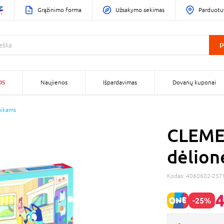
Grąžinimo forma
Užsakymo sekimas
Parduotu
P
OS
Naujienos
Išpardavimas
Dovanų kuponai
aikams
CLEME
dėlion
Kodas:
4060602-257
4
-25%