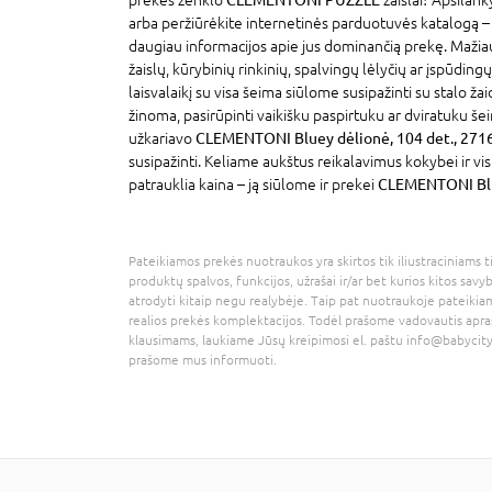
arba peržiūrėkite internetinės parduotuvės katalogą –
daugiau informacijos apie jus dominančią prekę. Maži
žaislų, kūrybinių rinkinių, spalvingų lėlyčių ar įspūdin
laisvalaikį su visa šeima siūlome susipažinti su stalo žai
žinoma, pasirūpinti vaikišku paspirtuku ar dviratuku šei
užkariavo
CLEMENTONI Bluey dėlionė, 104 det., 271
susipažinti. Keliame aukštus reikalavimus kokybei ir v
patrauklia kaina – ją siūlome ir prekei
CLEMENTONI Blue
Pateikiamos prekės nuotraukos yra skirtos tik iliustraciniams ti
produktų spalvos, funkcijos, užrašai ir/ar bet kurios kitos savy
atrodyti kitaip negu realybėje. Taip pat nuotraukoje pateikiam
realios prekės komplektacijos. Todėl prašome vadovautis apra
klausimams, laukiame Jūsų kreipimosi el. paštu
info@babycity
prašome mus informuoti.