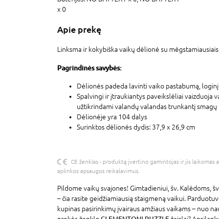
x 0
Apie prekę
Linksma ir kokybiška vaikų dėlionė su mėgstamiausiais
Pagrindinės savybės:
Dėlionės padeda lavinti vaiko pastabumą, loginį
Spalvingi ir įtraukiantys paveikslėliai vaizduoj
užtikrindami valandų valandas trunkantį smagų 
Dėlionėje yra 104 dalys
Surinktos dėlionės dydis: 37,9 x 26,9 cm
CE ženklas - produktą įvertino gamintojas ir jis laikomas 
aplinkos apsaugos reikalavimus.
Pildome vaikų svajones! Gimtadieniui, šv. Kalėdoms, šv
– čia rasite geidžiamiausią staigmeną vaikui. Parduotu
kupinas pasirinkimų įvairaus amžiaus vaikams – nuo na
prekės ženklo
CLEMENTONI PUZZLE
žaislai? Apsilan