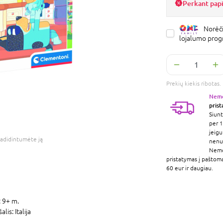
Perkant pap
Norėči
lojalumo pro
Prekių kiekis ribota
Nem
pris
Siunt
per 1
jeigu
adidintumėte ją
nenur
Nem
pristatymas į paštom
60 eur ir daugiau.
:
9+ m.
šalis:
Italija