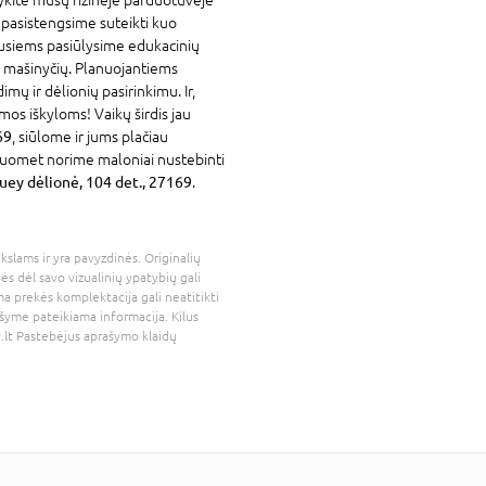
 pasistengsime suteikti kuo
ausiems pasiūlysime edukacinių
gų mašinyčių. Planuojantiems
dimų ir dėlionių pasirinkimu. Ir,
mos iškyloms! Vaikų širdis jau
69
, siūlome ir jums plačiau
isuomet norime maloniai nustebinti
y dėlionė, 104 det., 27169
.
kslams ir yra pavyzdinės. Originalių
bės dėl savo vizualinių ypatybių gali
a prekės komplektacija gali neatitikti
šyme pateikiama informacija. Kilus
.lt
Pastebėjus aprašymo klaidų