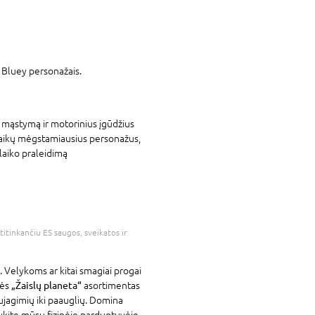
 Bluey personažais.
 mąstymą ir motorinius įgūdžius
a vaikų mėgstamiausius personažus,
laiko praleidimą
atitinkančiu ES saugos, sveikatos ir
. Velykoms ar kitai smagiai progai
vės
„Žaislų planeta“
asortimentas
ujagimių iki paauglių. Domina
kykite mūsų fizinėje parduotuvėje