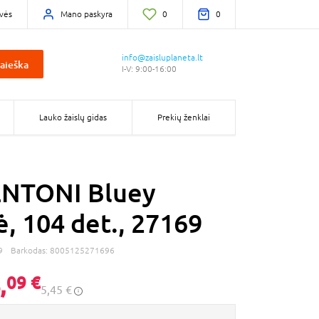
vės
Mano paskyra
0
0
info@zaisluplaneta.lt
aieška
I-V: 9:00-16:00
Lauko žaislų gidas
Prekių ženklai
NTONI Bluey
ė, 104 det., 27169
9
Barkodas:
8005125271696
,
09 €
5,45 €