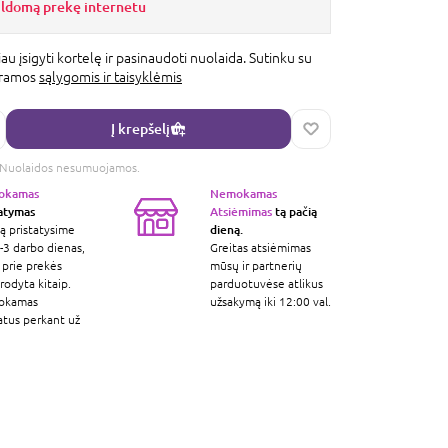
ildomą prekę internetu
au įsigyti kortelę ir pasinaudoti nuolaida. Sutinku su
gramos
sąlygomis ir taisyklėmis
Į krepšelį
s. Nuolaidos nesumuojamos.
okamas
Nemokamas
tatymas
Atsiėmimas
tą pačią
dieną.
ą pristatysime
-3 darbo dienas,
Greitas atsiėmimas
 prie prekės
mūsų ir partnerių
odyta kitaip.
parduotuvėse atlikus
okamas
užsakymą iki 12:00 val.
atus perkant už