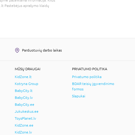
šyme pateikiama informacija. Kilus
.lt
Pastebėjus aprašymo klaidų
Parduotuvių darbo laikas
MŪSŲ DRAUGAI
PRIVATUMO POLITIKA
KidZone.lt
Privatumo politika
Kotryna Group
BDAR teisių įgyvendinimo
formos
BabyCity.lt
Slapukai
BabyCity.lv
BabyCity.ee
Jukukeskus.ee
ToysPlanet.lv
KidZone.ee
KidZone.lv