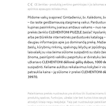
CE ženklas - produktą įvertino gamintojas ir jis laikomas 
aplinkos apsaugos reikalavimus.
Pildome vaikų svajones! Gimtadieniui, šv. Kalėdoms, šv
– čia rasite geidžiamiausią staigmeną vaikui. Parduotu
kupinas pasirinkimų įvairaus amžiaus vaikams – nuo na
prekės ženklo
CLEMENTONI PUZZLE
žaislai? Apsilan
arba peržiūrėkite internetinės parduotuvės katalogą –
daugiau informacijos apie jus dominančią prekę. Maži
žaislų, kūrybinių rinkinių, spalvingų lėlyčių ar įspūdin
laisvalaikį su visa šeima siūlome susipažinti su stalo žai
žinoma, pasirūpinti vaikišku paspirtuku ar dviratuku šei
užkariavo
CLEMENTONI dėlionė gėlių dubuo, 1000 de
susipažinti. Keliame aukštus reikalavimus kokybei ir v
patrauklia kaina – ją siūlome ir prekei
CLEMENTONI dėli
39970
.
Pateikiamos prekės nuotraukos yra skirtos tik iliustraciniams ti
produktų spalvos, funkcijos, užrašai ir/ar bet kurios kitos savy
atrodyti kitaip negu realybėje. Taip pat nuotraukoje pateikiam