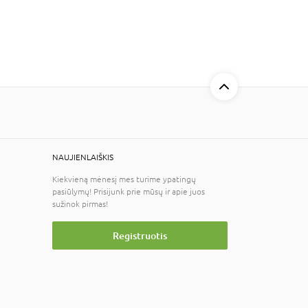
NAUJIENLAIŠKIS
Kiekvieną mėnesį mes turime ypatingų
pasiūlymų! Prisijunk prie mūsų ir apie juos
sužinok pirmas!
Registruotis