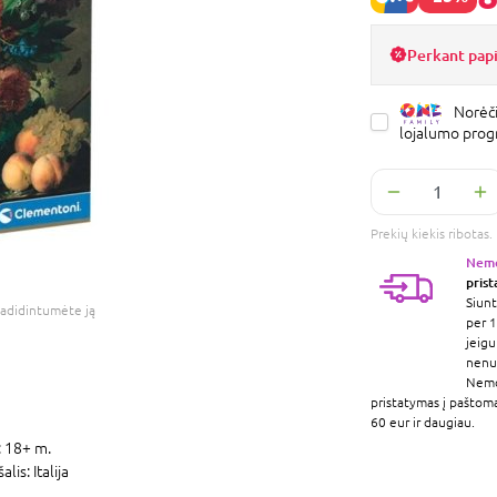
Perkant pap
Norėči
lojalumo pro
Prekių kiekis ribota
Nem
pris
Siunt
adidintumėte ją
per 1
jeigu
nenur
Nem
pristatymas į paštom
60 eur ir daugiau.
:
18+ m.
šalis:
Italija