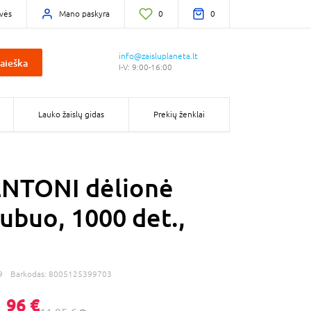
vės
Mano paskyra
0
0
info@zaisluplaneta.lt
aieška
I-V: 9:00-16:00
Lauko žaislų gidas
Prekių ženklai
NTONI dėlionė
dubuo, 1000 det.,
9
Barkodas:
8005125399703
,
96 €