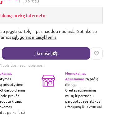
11,95 €
ildomą prekę internetu
au įsigyti kortelę ir pasinaudoti nuolaida. Sutinku su
gramos
sąlygomis ir taisyklėmis
Į krepšelį
s. Nuolaidos nesumuojamos.
okamas
Nemokamas
tatymas
Atsiėmimas
tą pačią
dieną.
ą pristatysime
-3 darbo dienas,
Greitas atsiėmimas
 prie prekės
mūsų ir partnerių
odyta kitaip.
parduotuvėse atlikus
okamas
užsakymą iki 12:00 val.
atus perkant už