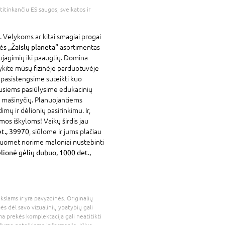
atitinkančiu ES saugos, sveikatos ir
. Velykoms ar kitai smagiai progai
vės
„Žaislų planeta“
asortimentas
ujagimių iki paauglių. Domina
kykite mūsų fizinėje parduotuvėje
 pasistengsime suteikti kuo
ausiems pasiūlysime edukacinių
gų mašinyčių. Planuojantiems
dimų ir dėlionių pasirinkimu. Ir,
mos iškyloms! Vaikų širdis jau
t., 39970
, siūlome ir jums plačiau
isuomet norime maloniai nustebinti
onė gėlių dubuo, 1000 det.,
kslams ir yra pavyzdinės. Originalių
bės dėl savo vizualinių ypatybių gali
a prekės komplektacija gali neatitikti