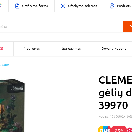
Grąžinimo forma
Užsakymo sekimas
Parduotu
P
OS
Naujienos
Išpardavimas
Dovanų kuponai
aikams
CLEME
gėlių 
39970
Kodas:
4060602-196
8
-25%