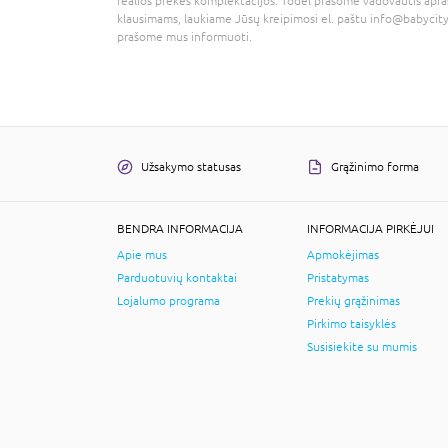
realios prekės komplektacijos. Todėl prašome vadovautis apra
klausimams, laukiame Jūsų kreipimosi el. paštu
info@babycity
prašome mus informuoti.
Užsakymo statusas
Grąžinimo forma
BENDRA INFORMACIJA
INFORMACIJA PIRKĖJUI
Apie mus
Apmokėjimas
Parduotuvių kontaktai
Pristatymas
Lojalumo programa
Prekių grąžinimas
Pirkimo taisyklės
Susisiekite su mumis