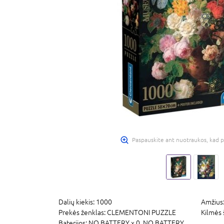
Paspauskite ant nuotraukos, kad p
Dalių kiekis:
1000
Amžius
Prekės ženklas:
CLEMENTONI PUZZLE
Kilmės 
Baterijos:
NO BATTERY x 0,
NO BATTERY