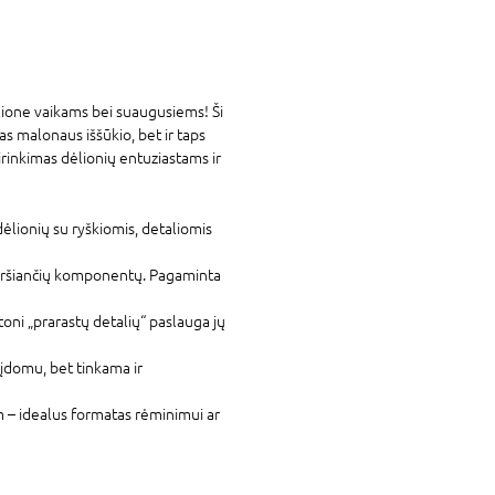
lione vaikams bei suaugusiems! Ši
s malonaus iššūkio, bet ir taps
sirinkimas dėlionių entuziastams ir
ėlionių su ryškiomis, detaliomis
eršiančių komponentų. Pagaminta
ni „prarastų detalių“ paslauga jų
įdomu, bet tinkama ir
m – idealus formatas rėminimui ar