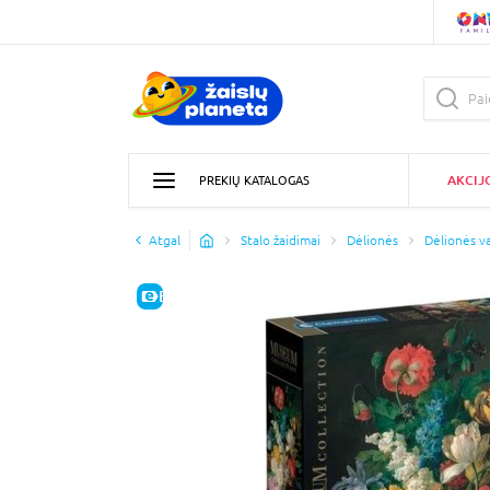
AKCIJ
PREKIŲ KATALOGAS
Atgal
Stalo žaidimai
Dėlionės
Dėlionės v
E-KAINA