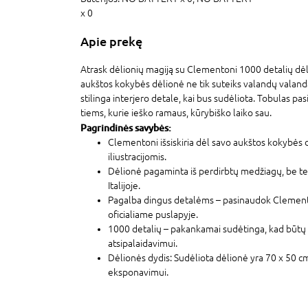
x 0
Apie prekę
Atrask dėlionių magiją su Clementoni 1000 detalių dė
aukštos kokybės dėlionė ne tik suteiks valandų valanda
stilinga interjero detale, kai bus sudėliota. Tobulas pa
tiems, kurie ieško ramaus, kūrybiško laiko sau.
Pagrindinės savybės:
Clementoni išsiskiria dėl savo aukštos kokybės d
iliustracijomis.
Dėlionė pagaminta iš perdirbtų medžiagų, be t
Italijoje.
Pagalba dingus detalėms – pasinaudok Clemento
oficialiame puslapyje.
1000 detalių – pakankamai sudėtinga, kad būtų 
atsipalaidavimui.
Dėlionės dydis: Sudėliota dėlionė yra 70 x 50 c
eksponavimui.