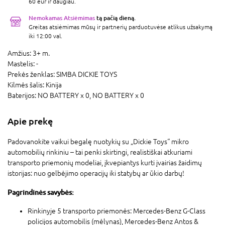
60 eur ir daugiau.
Nemokamas Atsiėmimas
tą pačią dieną.
Greitas atsiėmimas mūsų ir partnerių parduotuvėse atlikus užsakymą
iki 12:00 val.
Amžius:
3+ m.
Mastelis:
-
Prekės ženklas:
SIMBA DICKIE TOYS
Kilmės šalis:
Kinija
Baterijos:
NO BATTERY x 0,
NO BATTERY x 0
Apie prekę
Padovanokite vaikui begalę nuotykių su „Dickie Toys“ mikro
automobilių rinkiniu – tai penki skirtingi, realistiškai atkuriami
transporto priemonių modeliai, įkvepiantys kurti įvairias žaidimų
istorijas: nuo gelbėjimo operacijų iki statybų ar ūkio darbų!
Pagrindinės savybės:
Rinkinyje 5 transporto priemonės: Mercedes-Benz G-Class
policijos automobilis (mėlynas), Mercedes-Benz Antos &