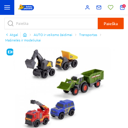
0
Paieška
Atgal
AUTO ir veiksmo žaidimai
Transportas
Mašinėlės ir modeliukai
E-KAINA