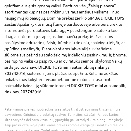
geidžiamiausią staigmeną vaikui. Parduotuvės
„Žaislų planeta“
asortimentas kupinas pasirinkimų įvairaus amžiaus vaikams – nuo
naujagimių iki paauglių. Domina prekės ženklo
SIMBA DICKIE TOYS
žaislai? Apsilankykite mūsų fizinėje parduotuvėje arba peržiūrėkite
internetinės parduotuvės katalogą – pasistengsime suteikti kuo
daugiau informacijos apie jus dominančią prekę. Mažiausiems
pasiūlysime edukacinių žaislų, kūrybinių rinkinių, spalvingų lėlyčių ar
įspūdingų mašinyčių. Planuojantiems laisvalaikį su visa šeima
siūlome susipažinti su stalo žaidimų ir dėlionių pasirinkimu. Ir, žinoma,
pasirūpinti vaikišku paspirtuku ar dviratuku šeimos iškyloms! Vaikų
širdis jau užkariavo
DICKIE TOYS mini automobilių rinkinys,
203742016
, siūlome ir jums plačiau susipažinti. Keliame aukštus
reikalavimus kokybei ir visuomet norime maloniai nustebinti
patrauklia kaina – ją siūlome ir prekei
DICKIE TOYS mini automobilių
rinkinys, 203742016
.
Pateikiamos prekės nuotraukos yra skirtos tik iliustraciniams tikslams ir yra
pavyzdinės. Originalių produktų spalvos, funkcijos, užrašai ir/ar bet kurios
kitos savybės dėl savo vizualinių ypatybių gali atrodyti kitaip negu realybėje.
Taip pat nuotraukoje pateikiama prekės komplektacija gali neatitikti realios
prekės komplektacijos. Todėl prašome vadovautis aprašyme pateikiama