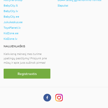
Kotryna Group
BDAR teisių įgyvendinimo formos
BabyCity.lt
Slapukai
BabyCity.lv
BabyCity.ee
Jukukeskus.ee
ToysPlanet.lv
KidZone.ee
KidZone.lv
NAUJIENLAIŠKIS
Kiekvieną mėnesį mes turime
ypatingų pasiūlymų! Prisijunk prie
mūsų ir apie juos sužinok pirmas!
Registruotis