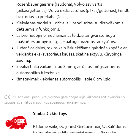
Rosenbauer gaisrinė (raudona), Volvo savivartis
(pilkas/geltonas), Volvo ekskavatorius (pilkas/geltonas), Fendt
traktorius su priekaba (žalias).
Kiekvienas modelis – oficialiai licencijuotas, su tikroviškomis
detalėmis ir funkcijomis.
Laisvo riedėjimo mechanizmas leidžia lengvai stumdyti
mašinėles pirmyn ir atgal – patogu mažoms rankytėms.
Judančios dalys, tokios kaip išskleidžiama gaisrinės kopėčia ar
veikiantis ekskavatoriaus kaušas, skatina aktyvų, kūrybingą
žaidimą.
Idealiai tinka vaikams nuo 3 metų amžiaus, mėgstantiems
automobilius ir techniką.
išmatavimai: kiekvienas automobilis – apie 8 cm ilgio.
CE ženklas - produktą įvertino gamintojas ir jis laikomas atitinkančiu ES
saugos, sveikatos ir aplinkos apsaugos reikalavimus.
Simba Dickie Toys
Pildome vaikų svajones! Gimtadieniui, šv. Kalėdoms,
šv. Velykoms ar kitai smagiai progai – čia rasite