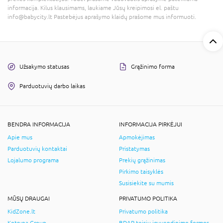
informacija. Kilus klausimams, laukiame Jūsų kreipimosi el. paštu
info@babycity.lt Pastebėjus aprašymo klaidų prašome mus informuoti.
Užsakymo statusas
Grąžinimo forma
Parduotuvių darbo laikas
BENDRA INFORMACIJA
INFORMACIJA PIRKĖJUI
Apie mus
Apmokėjimas
Parduotuvių kontaktai
Pristatymas
Lojalumo programa
Prekių grąžinimas
Pirkimo taisyklės
Susisiekite su mumis
MŪSŲ DRAUGAI
PRIVATUMO POLITIKA
KidZone.lt
Privatumo politika