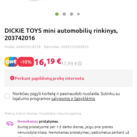
DICKIE TOYS mini automobilių rinkinys,
203742016
Kodas:
4080202-4238
Barkodas:
4006333090820
16,
19 €
-10%
17,99 €
Perkant papildomą prekę internetu
Norėčiau įsigyti kortelę ir pasinaudoti nuolaida. Sutinku su
lojalumo programos
sąlygomis ir taisyklėmis
Prekių kiekis ribotas. Nuolaidos nesumuojamos.
Nemokamas
pristatymas
Siuntą pristatysime per 1-3 darbo dienas, jeigu prie prekės
nenurodyta kitaip. Nemokamas pristatymas į paštomatus perkant už