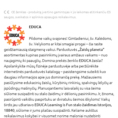
CE ženklas - produktą įvertino gamintojas ir jis laikomas atitinkančiu ES
saugos, sveikatos ir aplinkos apsaugos reikalavimus.
EDUCA
Pildome vaikų svajones! Gimtadieniui, šv. Kalėdoms,
šv. Velykoms ar kitai smagiai progai – čia rasite
geidžiamiausią staigmeną vaikui. Parduotuvės
„Žaislų planeta“
asortimentas kupinas pasirinkimų įvairaus amžiaus vaikams – nuo
naujagimių iki paauglių. Domina prekės ženklo
EDUCA
žaislai?
Apsilankykite mūsų fizinėje parduotuvėje arba peržiūrėkite
internetinės parduotuvės katalogą – pasistengsime suteikti kuo
daugiau informacijos apie jus dominančią prekę. Mažiausiems
pasiūlysime edukacinių žaislų, kūrybinių rinkinių, spalvingų lėlyčių ar
įspūdingų mašinyčių. Planuojantiems laisvalaikį su visa šeima
siūlome susipažinti su stalo žaidimų ir dėlionių pasirinkimu. Ir, žinoma,
pasirūpinti vaikišku paspirtuku ar dviratuku šeimos iškyloms! Vaikų
širdis jau užkariavo
EDUCA Learning is Fun stalo žaidimas Istorijos,
18840
, siūlome ir jums plačiau susipažinti. Keliame aukštus
reikalavimus kokybei ir visuomet norime maloniai nustebinti