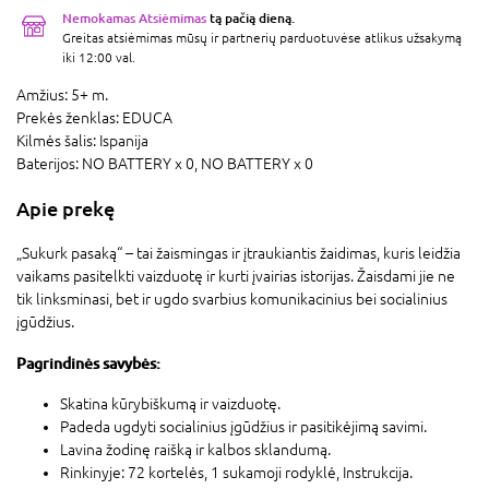
Nemokamas Atsiėmimas
tą pačią dieną.
Greitas atsiėmimas mūsų ir partnerių parduotuvėse atlikus užsakymą
iki 12:00 val.
Amžius:
5+ m.
Prekės ženklas:
EDUCA
Kilmės šalis:
Ispanija
Baterijos:
NO BATTERY x 0,
NO BATTERY x 0
Apie prekę
„Sukurk pasaką“ – tai žaismingas ir įtraukiantis žaidimas, kuris leidžia
vaikams pasitelkti vaizduotę ir kurti įvairias istorijas. Žaisdami jie ne
tik linksminasi, bet ir ugdo svarbius komunikacinius bei socialinius
įgūdžius.
Pagrindinės savybės:
Skatina kūrybiškumą ir vaizduotę.
Padeda ugdyti socialinius įgūdžius ir pasitikėjimą savimi.
Lavina žodinę raišką ir kalbos sklandumą.
Rinkinyje: 72 kortelės, 1 sukamoji rodyklė, Instrukcija.