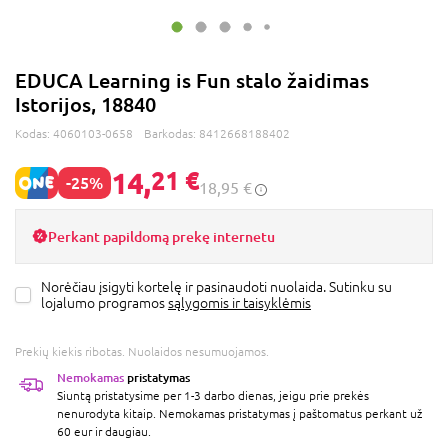
EDUCA Learning is Fun stalo žaidimas
Istorijos, 18840
Kodas:
4060103-0658
Barkodas:
8412668188402
14,
21 €
-25%
18,95 €
Perkant papildomą prekę internetu
Norėčiau įsigyti kortelę ir pasinaudoti nuolaida. Sutinku su
lojalumo programos
sąlygomis ir taisyklėmis
Prekių kiekis ribotas. Nuolaidos nesumuojamos.
Nemokamas
pristatymas
Siuntą pristatysime per 1-3 darbo dienas, jeigu prie prekės
nenurodyta kitaip. Nemokamas pristatymas į paštomatus perkant už
60 eur ir daugiau.