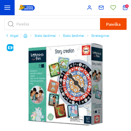
0
Paieška
Atgal
Stalo žaidimai
Stalo žaidimai
Strateginiai
E-KAINA