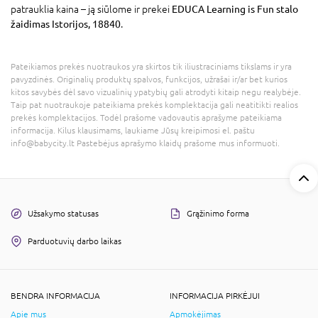
patrauklia kaina – ją siūlome ir prekei
EDUCA Learning is Fun stalo
žaidimas Istorijos, 18840
.
Pateikiamos prekės nuotraukos yra skirtos tik iliustraciniams tikslams ir yra
pavyzdinės. Originalių produktų spalvos, funkcijos, užrašai ir/ar bet kurios
kitos savybės dėl savo vizualinių ypatybių gali atrodyti kitaip negu realybėje.
Taip pat nuotraukoje pateikiama prekės komplektacija gali neatitikti realios
prekės komplektacijos. Todėl prašome vadovautis aprašyme pateikiama
informacija. Kilus klausimams, laukiame Jūsų kreipimosi el. paštu
info@babycity.lt Pastebėjus aprašymo klaidų prašome mus informuoti.
Užsakymo statusas
Grąžinimo forma
Parduotuvių darbo laikas
BENDRA INFORMACIJA
INFORMACIJA PIRKĖJUI
Apie mus
Apmokėjimas