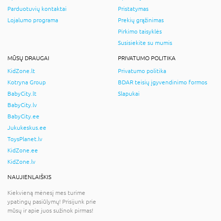
Parduotuvių kontaktai
Pristatymas
Lojalumo programa
Prekių grąžinimas
Pirkimo taisyklės
Susisiekite su mumis
MŪSŲ DRAUGAI
PRIVATUMO POLITIKA
KidZone.lt
Privatumo politika
Kotryna Group
BDAR teisių įgyvendinimo formos
BabyCity.lt
Slapukai
BabyCity.lv
BabyCity.ee
Jukukeskus.ee
ToysPlanet.lv
KidZone.ee
KidZone.lv
NAUJIENLAIŠKIS
Kiekvieną mėnesį mes turime
ypatingų pasiūlymų! Prisijunk prie
mūsų ir apie juos sužinok pirmas!