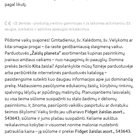
pagal likutį.
CE ženklas - produktą įvertino gamintojas ir jis laikomas atitinkančiu ES
saugos, sveikatos ir aplinkos apsaugos reikalavimus.
Pildome vaikų svajones! Gimtadieniui, šv. Kalėdoms, šv. Velykoms ar
kitai smagiai progai – čia rasite geidžiamiausią staigmeną vaikui.
Parduotuvės
„Žaislų planeta“
asortimentas kupinas pasirinkimų
įvairaus amžiaus vaikams – nuo naujagimių iki paauglių. Domina
prekės ženklo
Kita
žaislai? Apsilankykite mūsų fizinėje parduotuvėje
arba peržiūrėkite internetinės parduotuvės katalogą –
pasistengsime suteikti kuo daugiau informacijos apie jus dominančią
prekę. Mažiausiems pasiūlysime edukacinių žaislų, kūrybinių rinkinių,
spalvingų lėlyčių ar įspūdingų mašinyčių. Planuojantiems laisvalaikį
su visa šeima siūlome susipažinti su stalo žaidimų ir dėlionių
pasirinkimu. Ir, žinoma, pasirūpinti vaikišku paspirtuku ar dviratuku
šeimos iškyloms! Vaikų širdis jau užkariavo
Fidget žaislas asort.,
543643
, siūlome ir jums plačiau susipažinti. Keliame aukštus
reikalavimus kokybei ir visuomet norime maloniai nustebinti
patrauklia kaina – ją siūlome ir prekei
Fidget žaislas asort., 543643
.