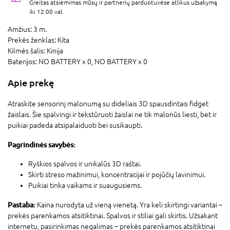
Greitas atsiėmimas mūsų ir partnerių parduotuvėse atlikus užsakymą
iki 12:00 val.
Amžius:
3 m.
Prekės ženklas:
Kita
Kilmės šalis:
Kinija
Baterijos:
NO BATTERY x 0,
NO BATTERY x 0
Apie prekę
Atraskite sensorinį malonumą su dideliais 3D spausdintais fidget
žaislais. Šie spalvingi ir tekstūruoti žaislai ne tik malonūs liesti, bet ir
puikiai padeda atsipalaiduoti bei susikaupti.
Pagrindinės savybės:
Ryškios spalvos ir unikalūs 3D raštai.
Skirti streso mažinimui, koncentracijai ir pojūčių lavinimui.
Puikiai tinka vaikams ir suaugusiems.
Pastaba:
Kaina nurodyta už vieną vienetą. Yra keli skirtingi variantai –
prekės parenkamos atsitiktinai. Spalvos ir stiliai gali skirtis. Užsakant
internetu, pasirinkimas negalimas – prekės parenkamos atsitiktinai