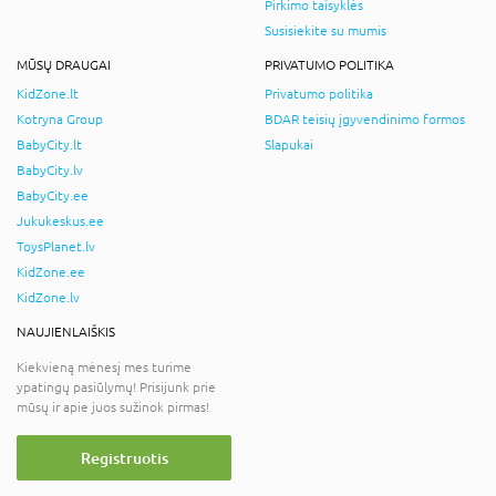
Pirkimo taisyklės
Susisiekite su mumis
MŪSŲ DRAUGAI
PRIVATUMO POLITIKA
KidZone.lt
Privatumo politika
Kotryna Group
BDAR teisių įgyvendinimo formos
BabyCity.lt
Slapukai
BabyCity.lv
BabyCity.ee
Jukukeskus.ee
ToysPlanet.lv
KidZone.ee
KidZone.lv
NAUJIENLAIŠKIS
Kiekvieną mėnesį mes turime
ypatingų pasiūlymų! Prisijunk prie
mūsų ir apie juos sužinok pirmas!
Registruotis