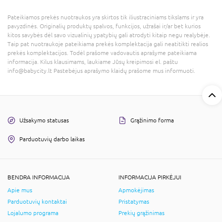
Pateikiamos prekės nuotraukos yra skirtos tik iliustraciniams tikslams ir yra
pavyzdinės. Originalių produktų spalvos, funkcijos, užrašai ir/ar bet kurios
kitos savybės dėl savo vizualinių ypatybių gali atrodyti kitaip negu realybėje.
Taip pat nuotraukoje pateikiama prekės komplektacija gali neatitikti realios
prekės komplektacijos. Todėl prašome vadovautis aprašyme pateikiama
informacija. Kilus klausimams, laukiame Jūsų kreipimosi el. paštu
info@babycity.lt Pastebėjus aprašymo klaidų prašome mus informuoti.
Užsakymo statusas
Grąžinimo forma
Parduotuvių darbo laikas
BENDRA INFORMACIJA
INFORMACIJA PIRKĖJUI
Apie mus
Apmokėjimas
Parduotuvių kontaktai
Pristatymas
Lojalumo programa
Prekių grąžinimas