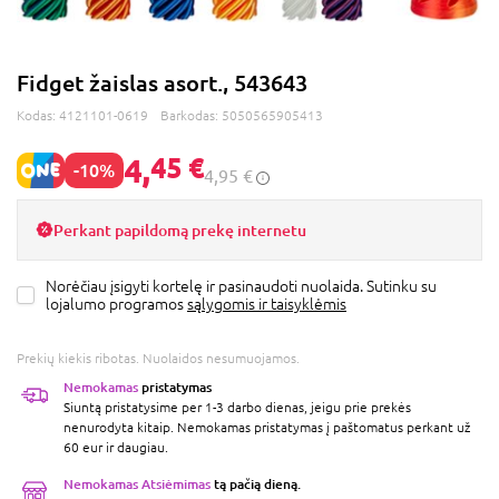
Fidget žaislas asort., 543643
Kodas:
4121101-0619
Barkodas:
5050565905413
4,
45 €
-10%
4,95 €
Perkant papildomą prekę internetu
Norėčiau įsigyti kortelę ir pasinaudoti nuolaida. Sutinku su
lojalumo programos
sąlygomis ir taisyklėmis
Prekių kiekis ribotas. Nuolaidos nesumuojamos.
Nemokamas
pristatymas
Siuntą pristatysime per 1-3 darbo dienas, jeigu prie prekės
nenurodyta kitaip. Nemokamas pristatymas į paštomatus perkant už
60 eur ir daugiau.
Nemokamas Atsiėmimas
tą pačią dieną.