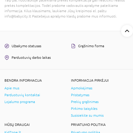
Taip pat nuotraukoje pateikiama prekės komplektacija gali neatitikti realios
prekės komplektacijos. Todėl prašome vadovautis aprašyme pateikiama
informacija. Kilus klausimams, laukiame Jūsų kreipimosi el. paštu
info@babycity.lt Pastebėjus aprašymo klaidų prašome mus informuoti.
Užsakymo statusas
Grąžinimo forma
Parduotuvių darbo laikas
BENDRA INFORMACIJA
INFORMACIJA PIRKĖJUI
Apie mus
Apmokėjimas
Parduotuvių kontaktai
Pristatymas
Lojalumo programa
Prekių grąžinimas
Pirkimo taisyklės
Susisiekite su mumis
MŪSŲ DRAUGAI
PRIVATUMO POLITIKA
KidZone.lt
Privatumo politika