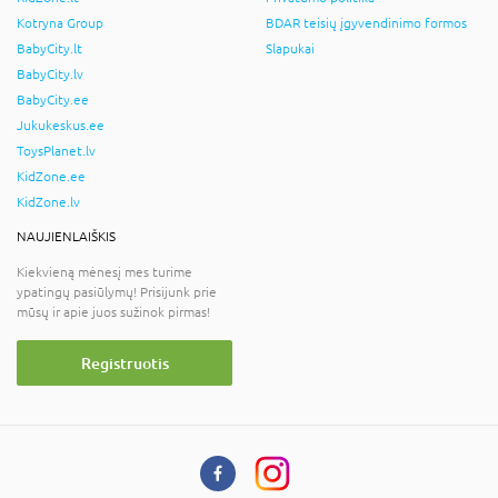
Kotryna Group
BDAR teisių įgyvendinimo formos
BabyCity.lt
Slapukai
BabyCity.lv
BabyCity.ee
Jukukeskus.ee
ToysPlanet.lv
KidZone.ee
KidZone.lv
NAUJIENLAIŠKIS
Kiekvieną mėnesį mes turime
ypatingų pasiūlymų! Prisijunk prie
mūsų ir apie juos sužinok pirmas!
Registruotis