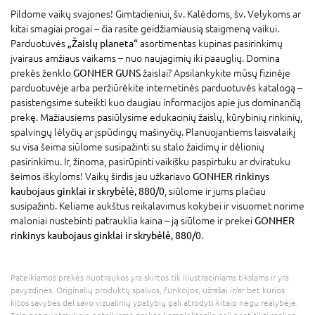
Pildome vaikų svajones! Gimtadieniui, šv. Kalėdoms, šv. Velykoms ar
kitai smagiai progai – čia rasite geidžiamiausią staigmeną vaikui.
Parduotuvės
„Žaislų planeta“
asortimentas kupinas pasirinkimų
įvairaus amžiaus vaikams – nuo naujagimių iki paauglių. Domina
prekės ženklo
GONHER GUNS
žaislai? Apsilankykite mūsų fizinėje
parduotuvėje arba peržiūrėkite internetinės parduotuvės katalogą –
pasistengsime suteikti kuo daugiau informacijos apie jus dominančią
prekę. Mažiausiems pasiūlysime edukacinių žaislų, kūrybinių rinkinių,
spalvingų lėlyčių ar įspūdingų mašinyčių. Planuojantiems laisvalaikį
su visa šeima siūlome susipažinti su stalo žaidimų ir dėlionių
pasirinkimu. Ir, žinoma, pasirūpinti vaikišku paspirtuku ar dviratuku
šeimos iškyloms! Vaikų širdis jau užkariavo
GONHER rinkinys
kaubojaus ginklai ir skrybėlė, 880/0
, siūlome ir jums plačiau
susipažinti. Keliame aukštus reikalavimus kokybei ir visuomet norime
maloniai nustebinti patrauklia kaina – ją siūlome ir prekei
GONHER
rinkinys kaubojaus ginklai ir skrybėlė, 880/0
.
Pateikiamos prekės nuotraukos yra skirtos tik iliustraciniams tikslams ir yra
pavyzdinės. Originalių produktų spalvos, funkcijos, užrašai ir/ar bet kurios
kitos savybės dėl savo vizualinių ypatybių gali atrodyti kitaip negu realybėje.