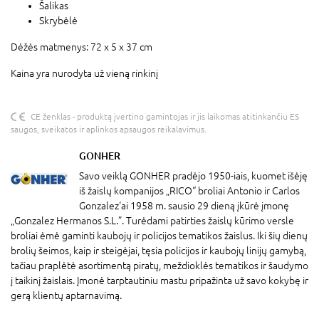
Šalikas
Skrybėlė
Dėžės matmenys: 72 x 5 x 37 cm
Kaina yra nurodyta už vieną rinkinį
CE ženklas - produktą įvertino gamintojas ir jis laikomas atitinkančiu ES
saugos, sveikatos ir aplinkos apsaugos reikalavimus.
GONHER
Savo veiklą GONHER pradėjo 1950-iais, kuomet išėję
iš žaislų kompanijos „RICO“ broliai Antonio ir Carlos
Gonzalez‘ai 1958 m. sausio 29 dieną įkūrė įmonę
„Gonzalez Hermanos S.L.”. Turėdami patirties žaislų kūrimo versle
broliai ėmė gaminti kaubojų ir policijos tematikos žaislus. Iki šių dienų
brolių šeimos, kaip ir steigėjai, tęsia policijos ir kaubojų linijų gamybą,
tačiau praplėtė asortimentą piratų, meždioklės tematikos ir šaudymo
į taikinį žaislais. Įmonė tarptautiniu mastu pripažinta už savo kokybę ir
gerą klientų aptarnavimą.