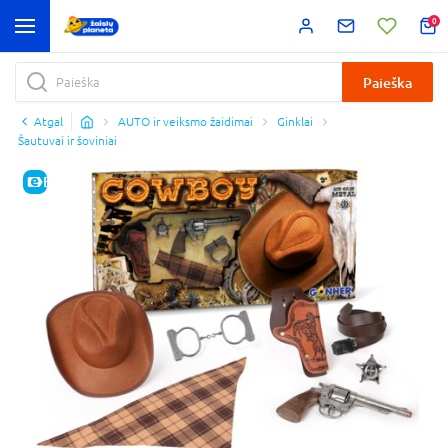
0
Paieška
Atgal
AUTO ir veiksmo žaidimai
Ginklai
Šautuvai ir šoviniai
E-KAINA