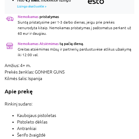
Nuo
mokėkite lizingu
Lizingo skaičiuoklė >
Nemokamas
pristatymas
Siuntą pristatysime per 1-3 darbo dienas, jeigu prie prekės
nenurodyta kitaip. Nemokamas pristatymas į paštomatus perkant už
60 eur ir daugiau.
Nemokamas Atsiėmimas
tą pačią dieną.
Greitas atsiėmimas mūsų ir partnerių parduotuvėse atlikus užsakymą
iki 12:00 val.
Amžius:
4+ m.
Prekės ženklas:
GONHER GUNS
Kilmės šalis:
Ispanija
Apie prekę
Rinkinį sudaro:
Kaubojaus pistoletas
Pistoleto dėklas
Antrankiai
Šerifo žvaigždė