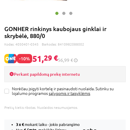
GONHER rinkinys kaubojaus ginklai ir
skrybėlė, 880/0
Kodas:
4050401-0345
Barkodas:
8410982088002
51,
29 €
-10%
56,99 €
Perkant papildomą prekę internetu
Norėčiau įsigyti kortelę ir pasinaudoti nuolaida. Sutinku su
lojalumo programos
sąlygomis ir taisyklėmis
Prekių kiekis ribotas. Nuolaidos nesumuojamos.
3 x
€
mokant laiku - jokio pabrangimo
€ / mėn.