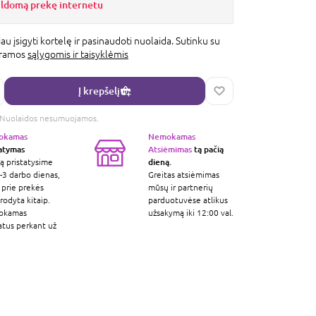
ildomą prekę internetu
au įsigyti kortelę ir pasinaudoti nuolaida. Sutinku su
gramos
sąlygomis ir taisyklėmis
Į krepšelį
s. Nuolaidos nesumuojamos.
okamas
Nemokamas
tatymas
Atsiėmimas
tą pačią
dieną.
ą pristatysime
-3 darbo dienas,
Greitas atsiėmimas
 prie prekės
mūsų ir partnerių
odyta kitaip.
parduotuvėse atlikus
okamas
užsakymą iki 12:00 val.
atus perkant už