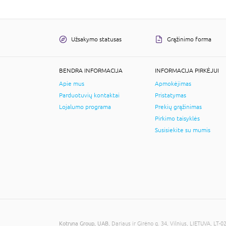
Užsakymo statusas
Grąžinimo forma
BENDRA INFORMACIJA
INFORMACIJA PIRKĖJUI
Apie mus
Apmokėjimas
Parduotuvių kontaktai
Pristatymas
Lojalumo programa
Prekių grąžinimas
Pirkimo taisyklės
Susisiekite su mumis
Kotryna Group, UAB
, Dariaus ir Girėno g. 34, Vilnius, LIETUVA, 