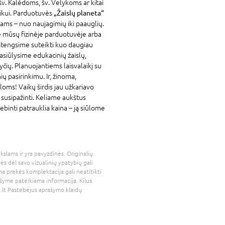
šv. Kalėdoms, šv. Velykoms ar kitai
aikui. Parduotuvės
„Žaislų planeta“
ams – nuo naujagimių iki paauglių.
te mūsų fizinėje parduotuvėje arba
stengsime suteikti kuo daugiau
asiūlysime edukacinių žaislų,
yčių. Planuojantiems laisvalaikį su
ių pasirinkimu. Ir, žinoma,
loms! Vaikų širdis jau užkariavo
u susipažinti. Keliame aukštus
binti patrauklia kaina – ją siūlome
kslams ir yra pavyzdinės. Originalių
bės dėl savo vizualinių ypatybių gali
a prekės komplektacija gali neatitikti
šyme pateikiama informacija. Kilus
.lt
Pastebėjus aprašymo klaidų