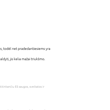
s, todėl net pradedantiesiems yra
aldyti, jis kelia mažai triukšmo.
atitinkančiu ES saugos, sveikatos ir