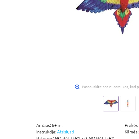
Paspauskite ant nuotraukos, kad p
Amžius:
6+ m.
Prekės 
Instrukcija:
Atsisiųsti
Kilmės 
Baterijos:
NO BATTERY x 0,
NO BATTERY