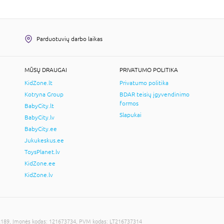
Parduotuvių darbo laikas
MŪSŲ DRAUGAI
PRIVATUMO POLITIKA
KidZone.lt
Privatumo politika
Kotryna Group
BDAR teisių įgyvendinimo
formos
BabyCity.lt
Slapukai
BabyCity.lv
BabyCity.ee
Jukukeskus.ee
ToysPlanet.lv
KidZone.ee
KidZone.lv
LT-02189, Įmonės kodas: 121673734, PVM kodas: LT216737314