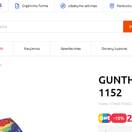
Grąžinimo forma
Užsakymo sekimas
Parduotu
P
OS
Naujienos
Išpardavimas
Dovanų kuponai
i
GUNTHE
1152
Kodas:
4100610-042
2
-10%