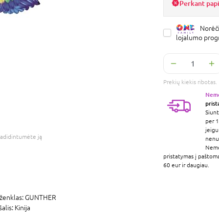
Perkant pap
Norėči
lojalumo pro
Prekių kiekis ribota
Nem
pris
Siunt
per 1
jeigu
adidintumėte ją
nenur
Nem
pristatymas į paštom
60 eur ir daugiau.
ženklas:
GUNTHER
šalis:
Kinija