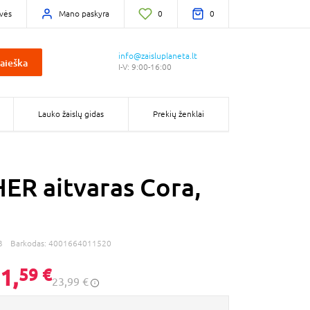
vės
Mano paskyra
0
0
info@zaisluplaneta.lt
aieška
I-V: 9:00-16:00
Lauko žaislų gidas
Prekių ženklai
R aitvaras Cora,
3
Barkodas:
4001664011520
1,
59 €
23,99 €