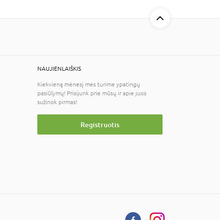
NAUJIENLAIŠKIS
Kiekvieną mėnesį mes turime ypatingų
pasiūlymų! Prisijunk prie mūsų ir apie juos
sužinok pirmas!
Registruotis