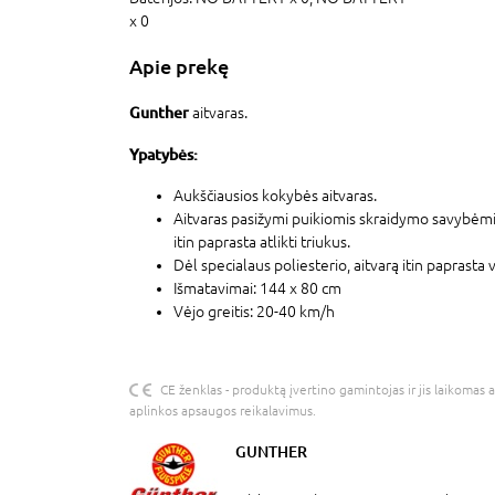
x 0
Apie prekę
Gunther
aitvaras.
Ypatybės:
Aukščiausios kokybės aitvaras.
Aitvaras pasižymi puikiomis skraidymo savybėmi
itin paprasta atlikti triukus.
Dėl specialaus poliesterio, aitvarą itin paprasta v
Išmatavimai: 144 x 80 cm
Vėjo greitis: 20-40 km/h
CE ženklas - produktą įvertino gamintojas ir jis laikomas 
aplinkos apsaugos reikalavimus.
GUNTHER