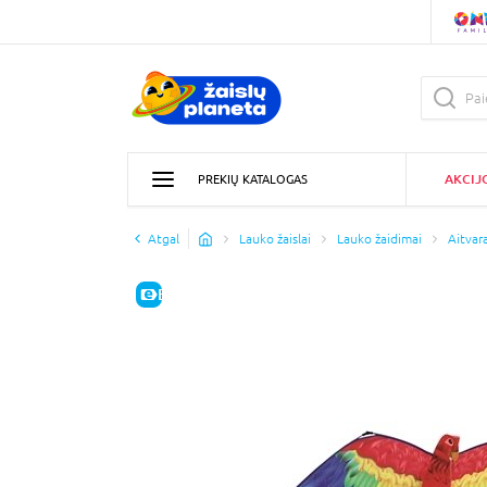
AKCIJ
PREKIŲ KATALOGAS
Atgal
Lauko žaislai
Lauko žaidimai
Aitvara
E-KAINA