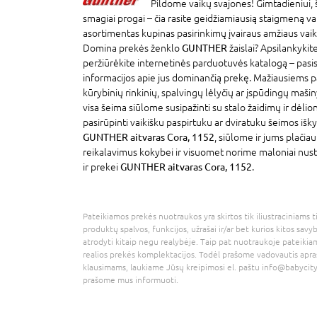
Pildome vaikų svajones! Gimtadieniui, 
smagiai progai – čia rasite geidžiamiausią staigmeną v
asortimentas kupinas pasirinkimų įvairaus amžiaus vaik
Domina prekės ženklo
GUNTHER
žaislai? Apsilankyki
peržiūrėkite internetinės parduotuvės katalogą – pasi
informacijos apie jus dominančią prekę. Mažiausiems p
kūrybinių rinkinių, spalvingų lėlyčių ar įspūdingų mašin
visa šeima siūlome susipažinti su stalo žaidimų ir dėlion
pasirūpinti vaikišku paspirtuku ar dviratuku šeimos išky
GUNTHER aitvaras Cora, 1152
, siūlome ir jums plačia
reikalavimus kokybei ir visuomet norime maloniai nuste
ir prekei
GUNTHER aitvaras Cora, 1152
.
Pateikiamos prekės nuotraukos yra skirtos tik iliustraciniams ti
produktų spalvos, funkcijos, užrašai ir/ar bet kurios kitos savy
atrodyti kitaip negu realybėje. Taip pat nuotraukoje pateikiam
realios prekės komplektacijos. Todėl prašome vadovautis apra
klausimams, laukiame Jūsų kreipimosi el. paštu
info@babycity
prašome mus informuoti.