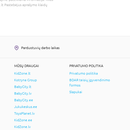
.lt
Pastebėjus aprašymo klaidų
Parduotuvių darbo laikas
MŪSŲ DRAUGAI
PRIVATUMO POLITIKA
KidZone.lt
Privatumo politika
Kotryna Group
BDAR teisių įgyvendinimo
formos
BabyCity.lt
Slapukai
BabyCity.lv
BabyCity.ee
Jukukeskus.ee
ToysPlanet.lv
KidZone.ee
KidZone.lv