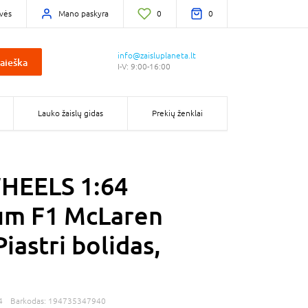
vės
Mano paskyra
0
0
info@zaisluplaneta.lt
aieška
I-V: 9:00-16:00
Lauko žaislų gidas
Prekių ženklai
HEELS 1:64
um F1 McLaren
iastri bolidas,
4
Barkodas:
194735347940