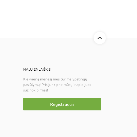
NAUJIENLAIŠKIS
Kiekvieną mėnesį mes turime ypatingų
pasiūlymų! Prisijunk prie mūsų ir apie juos
sužinok pirmas!
Registruotis