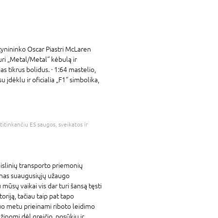
ynininko Oscar Piastri McLaren
ri „Metal/Metal“ kėbulą ir
s tikrus bolidus. · 1:64 mastelio,
 įdėklu ir oficialia „F1“ simbolika,
atitinkančiu ES saugos, sveikatos ir
islinių transporto priemonių
onas suaugusiųjų užaugo
mūsų vaikai vis dar turi šansą tęsti
oriją, tačiau taip pat tapo
iuo metu prieinami riboto leidimo
inomi dėl greičio, posūkių ir