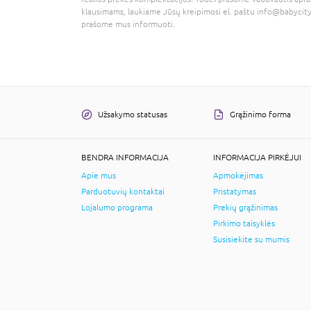
klausimams, laukiame Jūsų kreipimosi el. paštu
info@babycity
prašome mus informuoti.
Užsakymo statusas
Grąžinimo forma
BENDRA INFORMACIJA
INFORMACIJA PIRKĖJUI
Apie mus
Apmokėjimas
Parduotuvių kontaktai
Pristatymas
Lojalumo programa
Prekių grąžinimas
Pirkimo taisyklės
Susisiekite su mumis