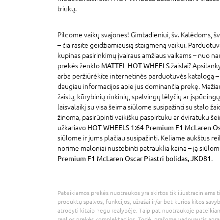
triukų.
Pildome vaikų svajones! Gimtadieniui, šv. Kalėdoms, šv
– čia rasite geidžiamiausią staigmeną vaikui. Parduotu
kupinas pasirinkimų įvairaus amžiaus vaikams – nuo na
prekės ženklo
MATTEL HOT WHEELS
žaislai? Apsilan
arba peržiūrėkite internetinės parduotuvės katalogą –
daugiau informacijos apie jus dominančią prekę. Maži
žaislų, kūrybinių rinkinių, spalvingų lėlyčių ar įspūdin
laisvalaikį su visa šeima siūlome susipažinti su stalo žai
žinoma, pasirūpinti vaikišku paspirtuku ar dviratuku šei
užkariavo
HOT WHEELS 1:64 Premium F1 McLaren Osca
siūlome ir jums plačiau susipažinti. Keliame aukštus r
norime maloniai nustebinti patrauklia kaina – ją siūlom
Premium F1 McLaren Oscar Piastri bolidas, JKD81
.
Pateikiamos prekės nuotraukos yra skirtos tik iliustraciniams ti
produktų spalvos, funkcijos, užrašai ir/ar bet kurios kitos savy
atrodyti kitaip negu realybėje. Taip pat nuotraukoje pateikiam
realios prekės komplektacijos. Todėl prašome vadovautis apra