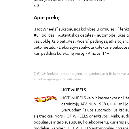
x 0
Apie prekę
„Hot Wheels“ aukščiausios kokybės „Formulės 1“ lenkt
#81 bolidas! · Autentiškos detalės – automodeliukas tu
važiuoklę, taip pat „Real Riders“ padangas, atkartojančia
lieto metalo. · Dekoratyvi spalvota kolekcinė pakuotė su
kuri padidina kolekcinę vertę. · Amžius: 14+
CE ženklas - produktą įvertino gamintojas ir jis laikomas 
aplinkos apsaugos reikalavimus.
HOT WHEELS
HOT WHEELS kaip ir kasmet yra nr.1 ža
gamintojų JAV. Nuo 1968-ųjų 41 milij
„vairuodami“ šiuos automobilius, tačiau 
šią tradiciją. Nors HOT WHEELS orientavosi į vaikų audit
populiarūs ir tarp suaugusių kolekcionierių, kuriems š
modeliai. Šiandien HOT WHEELS automobiliai ir trasos ž