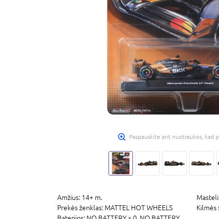
Paspauskite ant nuotraukos, kad p
Amžius:
14+ m.
Masteli
Prekės ženklas:
MATTEL HOT WHEELS
Kilmės 
Baterijos:
NO BATTERY x 0,
NO BATTERY