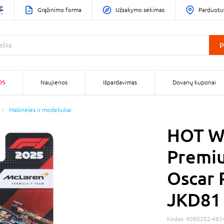
Grąžinimo forma
Užsakymo sekimas
Parduotu
P
OS
Naujienos
Išpardavimas
Dovanų kuponai
Mašinėlės ir modeliukai
HOT W
Premi
Oscar P
JKD81
Kodas:
4080202-482