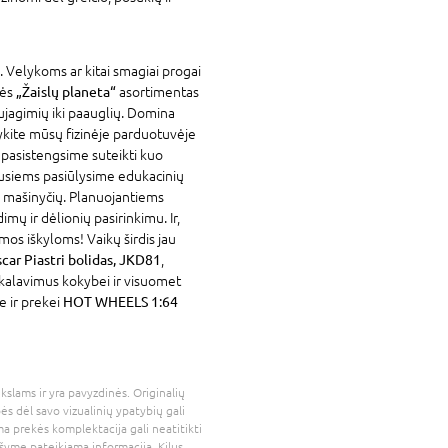
. Velykoms ar kitai smagiai progai
vės
„Žaislų planeta“
asortimentas
ujagimių iki paauglių. Domina
kykite mūsų fizinėje parduotuvėje
 pasistengsime suteikti kuo
ausiems pasiūlysime edukacinių
gų mašinyčių. Planuojantiems
dimų ir dėlionių pasirinkimu. Ir,
mos iškyloms! Vaikų širdis jau
r Piastri bolidas, JKD81
,
eikalavimus kokybei ir visuomet
e ir prekei
HOT WHEELS 1:64
kslams ir yra pavyzdinės. Originalių
bės dėl savo vizualinių ypatybių gali
a prekės komplektacija gali neatitikti
šyme pateikiama informacija. Kilus