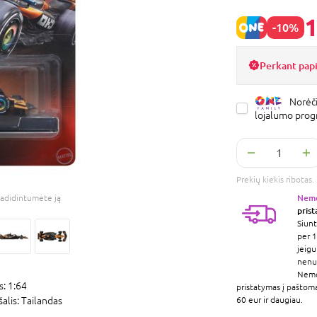
1
-10%
Perkant pap
Norėči
lojalumo pro
Prekių kiekis ribota
Nem
adidintumėte ją
pris
Siunt
per 1
jeigu
nenur
Nem
s:
1:64
pristatymas į paštom
šalis:
Tailandas
60 eur ir daugiau.