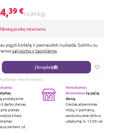
4,
39 €
15,99 €
ildomą prekę internetu
au įsigyti kortelę ir pasinaudoti nuolaida. Sutinku su
gramos
sąlygomis ir taisyklėmis
Į krepšelį
s. Nuolaidos nesumuojamos.
okamas
Nemokamas
tatymas
Atsiėmimas
tą pačią
dieną.
ą pristatysime
-3 darbo dienas,
Greitas atsiėmimas
 prie prekės
mūsų ir partnerių
odyta kitaip.
parduotuvėse atlikus
okamas
užsakymą iki 12:00 val.
atus perkant už