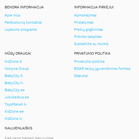
BENDRA INFORMACIJA
INFORMACIJA PIRKĖJUI
Apie mus
Apmokėjimas
Parduotuvių kontaktai
Pristatymas
Lojalumo programa
Prekių grąžinimas
Pirkimo taisyklės
Susisiekite su mumis
MŪSŲ DRAUGAI
PRIVATUMO POLITIKA
KidZone.lt
Privatumo politika
Kotryna Group
BDAR teisių įgyvendinimo formos
BabyCity.lt
Slapukai
BabyCity.lv
BabyCity.ee
Jukukeskus.ee
ToysPlanet.lv
KidZone.ee
KidZone.lv
NAUJIENLAIŠKIS
Kiekvieną mėnesį mes turime