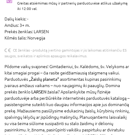
Greitas atsiėmimas mūsų ir partnerių parduotuvėse atlikus užsakymą
iki 12:00 val.
Dalių kiekis:
-
Amžius:
3+ m.
Prekės ženklas:
LARSEN
Kilmės šalis:
Norvegija
CE ženklas - produktą įvertino gamintojas ir jis laikomas atitinkančiu ES
saugos, sveikatos ir aplinkos apsaugos reikalavimus.
Pildome vaikų svajones! Gimtadieniui, šv. Kalėdoms, šv. Velykoms ar
kitai smagiai progai – čia rasite geidžiamiausią staigmeną vaikui.
Parduotuvės
„Žaislų planeta“
asortimentas kupinas pasirinkimų
įvairaus amžiaus vaikams – nuo naujagimių iki paauglių. Domina
prekės ženklo
LARSEN
žaislai? Apsilankykite mūsų fizinėje
parduotuvėje arba peržiūrėkite internetinės parduotuvės katalogą –
pasistengsime suteikti kuo daugiau informacijos apie jus dominančią
prekę. Mažiausiems pasiūlysime edukacinių žaislų, kūrybinių rinkinių,
spalvingų lėlyčių ar įspūdingų mašinyčių. Planuojantiems laisvalaikį
su visa šeima siūlome susipažinti su stalo žaidimų ir dėlionių
pasirinkimu. Ir, žinoma, pasirūpinti vaikišku paspirtuku ar dviratuku