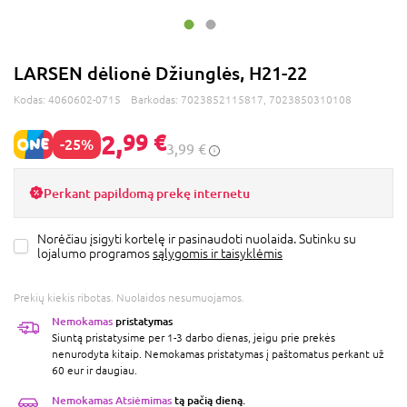
LARSEN dėlionė Džiunglės, H21-22
Kodas:
4060602-0715
Barkodas:
7023852115817, 7023850310108
2,
99 €
-25%
3,99 €
Perkant papildomą prekę internetu
Norėčiau įsigyti kortelę ir pasinaudoti nuolaida. Sutinku su
lojalumo programos
sąlygomis ir taisyklėmis
Prekių kiekis ribotas. Nuolaidos nesumuojamos.
Nemokamas
pristatymas
Siuntą pristatysime per 1-3 darbo dienas, jeigu prie prekės
nenurodyta kitaip. Nemokamas pristatymas į paštomatus perkant už
60 eur ir daugiau.
Nemokamas Atsiėmimas
tą pačią dieną.