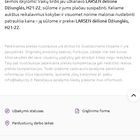
šeimos iškyloms! Vaikų širdis jau užkariavo
LARSEN dėlionė
Džiunglės, H21-22
, siūlome ir jums plačiau susipažinti. Keliame
aukštus reikalavimus kokybei ir visuomet norime maloniai nustebinti
patrauklia kaina – ją siūlome ir prekei
LARSEN dėlionė Džiunglės,
H21-22
.
Pateikiamos prekės nuotraukos yra skirtos tik iliustraciniams tikslams ir yra
pavyzdinės. Originalių produktų spalvos, funkcijos, užrašai ir/ar bet kurios
kitos savybės dėl savo vizualinių ypatybių gali atrodyti kitaip negu realybėje.
Taip pat nuotraukoje pateikiama prekės komplektacija gali neatitikti realios
prekės komplektacijos. Todėl prašome vadovautis aprašyme pateikiama
informacija. Kilus klausimams, laukiame Jūsų kreipimosi el. paštu
info@babycity.lt Pastebėjus aprašymo klaidų prašome mus informuoti.
Užsakymo statusas
Grąžinimo forma
Parduotuvių darbo laikas