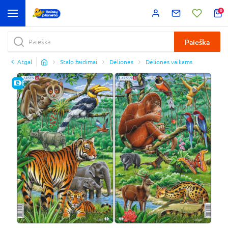
0
Paieška
Atgal
Stalo žaidimai
Dėlionės
Dėlionės vaikams
E-KAINA