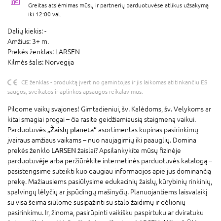
Greitas atsiėmimas mūsų ir partnerių parduotuvėse atlikus užsakymą
iki 12:00 val.
Dalių kiekis:
-
Amžius:
3+ m.
Prekės ženklas:
LARSEN
Kilmės šalis:
Norvegija
CE ženklas - produktą įvertino gamintojas ir jis laikomas atitinkančiu ES
saugos, sveikatos ir aplinkos apsaugos reikalavimus.
Pildome vaikų svajones! Gimtadieniui, šv. Kalėdoms, šv. Velykoms ar
kitai smagiai progai – čia rasite geidžiamiausią staigmeną vaikui.
Parduotuvės
„Žaislų planeta“
asortimentas kupinas pasirinkimų
įvairaus amžiaus vaikams – nuo naujagimių iki paauglių. Domina
prekės ženklo
LARSEN
žaislai? Apsilankykite mūsų fizinėje
parduotuvėje arba peržiūrėkite internetinės parduotuvės katalogą –
pasistengsime suteikti kuo daugiau informacijos apie jus dominančią
prekę. Mažiausiems pasiūlysime edukacinių žaislų, kūrybinių rinkinių,
spalvingų lėlyčių ar įspūdingų mašinyčių. Planuojantiems laisvalaikį
su visa šeima siūlome susipažinti su stalo žaidimų ir dėlionių
pasirinkimu. Ir, žinoma, pasirūpinti vaikišku paspirtuku ar dviratuku