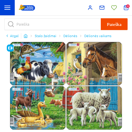
0
Paieška
Atgal
Stalo žaidimai
Dėlionės
Dėlionės vaikams
E-KAINA