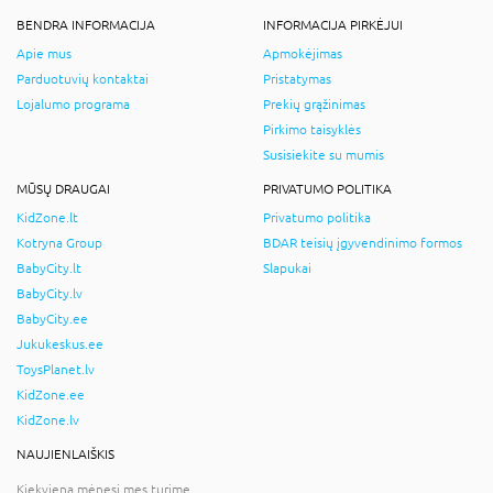
BENDRA INFORMACIJA
INFORMACIJA PIRKĖJUI
Apie mus
Apmokėjimas
Parduotuvių kontaktai
Pristatymas
Lojalumo programa
Prekių grąžinimas
Pirkimo taisyklės
Susisiekite su mumis
MŪSŲ DRAUGAI
PRIVATUMO POLITIKA
KidZone.lt
Privatumo politika
Kotryna Group
BDAR teisių įgyvendinimo formos
BabyCity.lt
Slapukai
BabyCity.lv
BabyCity.ee
Jukukeskus.ee
ToysPlanet.lv
KidZone.ee
KidZone.lv
NAUJIENLAIŠKIS
Kiekvieną mėnesį mes turime