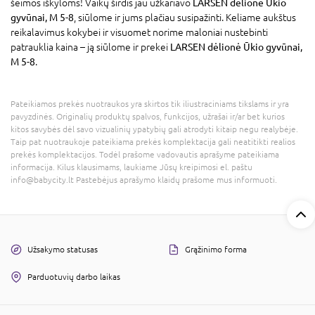
šeimos iškyloms! Vaikų širdis jau užkariavo
LARSEN dėlionė Ūkio
gyvūnai, M 5-8
, siūlome ir jums plačiau susipažinti. Keliame aukštus
reikalavimus kokybei ir visuomet norime maloniai nustebinti
patrauklia kaina – ją siūlome ir prekei
LARSEN dėlionė Ūkio gyvūnai,
M 5-8
.
Pateikiamos prekės nuotraukos yra skirtos tik iliustraciniams tikslams ir yra
pavyzdinės. Originalių produktų spalvos, funkcijos, užrašai ir/ar bet kurios
kitos savybės dėl savo vizualinių ypatybių gali atrodyti kitaip negu realybėje.
Taip pat nuotraukoje pateikiama prekės komplektacija gali neatitikti realios
prekės komplektacijos. Todėl prašome vadovautis aprašyme pateikiama
informacija. Kilus klausimams, laukiame Jūsų kreipimosi el. paštu
info@babycity.lt Pastebėjus aprašymo klaidų prašome mus informuoti.
Užsakymo statusas
Grąžinimo forma
Parduotuvių darbo laikas