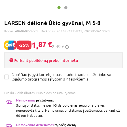
LARSEN dėlionė Ūkio gyvūnai, M 5-8
Kodas:
4060602-0720
Barkodas:
7023852115831, 7023850410020
1,
87 €
-25%
2,49 €
Perkant papildomą prekę internetu
Norėčiau įsigyti kortelę ir pasinaudoti nuolaida. Sutinku su
lojalumo programos
sąlygomis ir taisyklėmis
Prekių kiekis ribotas. Nuolaidos nesumuojamos.
Nemokamas
pristatymas
Siuntą pristatysime per 1-3 darbo dienas, jeigu prie prekės
nenurodyta kitaip. Nemokamas pristatymas į paštomatus perkant už
60 eur ir daugiau.
Nemokamas Atsiėmimas
tą pačią dieną.