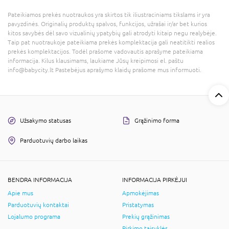
Pateikiamos prekės nuotraukos yra skirtos tik iliustraciniams tikslams ir yra
pavyzdinės. Originalių produktų spalvos, funkcijos, užrašai ir/ar bet kurios
kitos savybės dėl savo vizualinių ypatybių gali atrodyti kitaip negu realybėje.
Taip pat nuotraukoje pateikiama prekės komplektacija gali neatitikti realios
prekės komplektacijos. Todėl prašome vadovautis aprašyme pateikiama
informacija. Kilus klausimams, laukiame Jūsų kreipimosi el. paštu
info@babycity.lt Pastebėjus aprašymo klaidų prašome mus informuoti.
Užsakymo statusas
Grąžinimo forma
Parduotuvių darbo laikas
BENDRA INFORMACIJA
INFORMACIJA PIRKĖJUI
Apie mus
Apmokėjimas
Parduotuvių kontaktai
Pristatymas
Lojalumo programa
Prekių grąžinimas
Pirkimo taisyklės