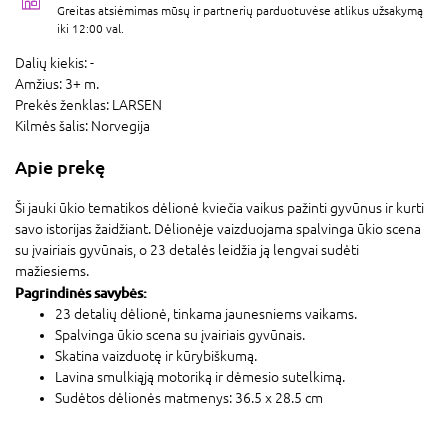
Greitas atsiėmimas mūsų ir partnerių parduotuvėse atlikus užsakymą
iki 12:00 val.
Dalių kiekis:
-
Amžius:
3+ m.
Prekės ženklas:
LARSEN
Kilmės šalis:
Norvegija
Apie prekę
Ši jauki ūkio tematikos dėlionė kviečia vaikus pažinti gyvūnus ir kurti
savo istorijas žaidžiant. Dėlionėje vaizduojama spalvinga ūkio scena
su įvairiais gyvūnais, o 23 detalės leidžia ją lengvai sudėti
mažiesiems.
Pagrindinės savybės:
23 detalių dėlionė, tinkama jaunesniems vaikams.
Spalvinga ūkio scena su įvairiais gyvūnais.
Skatina vaizduotę ir kūrybiškumą.
Lavina smulkiąją motoriką ir dėmesio sutelkimą.
Sudėtos dėlionės matmenys: 36.5 x 28.5 cm