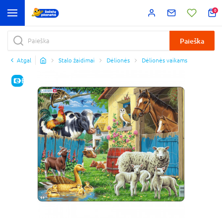
0
Paieška
Atgal
Stalo žaidimai
Dėlionės
Dėlionės vaikams
E-KAINA