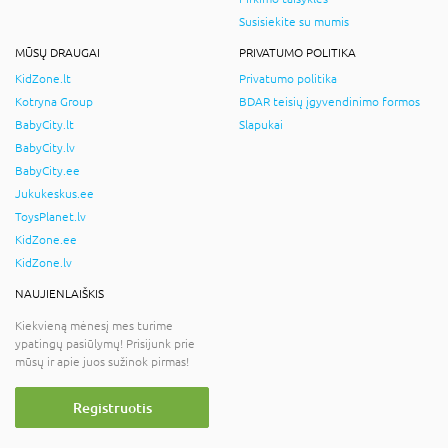
Susisiekite su mumis
MŪSŲ DRAUGAI
PRIVATUMO POLITIKA
KidZone.lt
Privatumo politika
Kotryna Group
BDAR teisių įgyvendinimo formos
BabyCity.lt
Slapukai
BabyCity.lv
BabyCity.ee
Jukukeskus.ee
ToysPlanet.lv
KidZone.ee
KidZone.lv
NAUJIENLAIŠKIS
Kiekvieną mėnesį mes turime
ypatingų pasiūlymų! Prisijunk prie
mūsų ir apie juos sužinok pirmas!
Registruotis