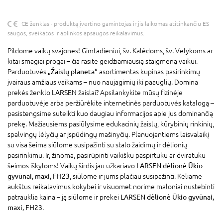
CE ženklas - produktą įvertino gamintojas ir jis laikomas atitinkančiu ES
saugos, sveikatos ir aplinkos apsaugos reikalavimus.
Pildome vaikų svajones! Gimtadieniui, šv. Kalėdoms, šv. Velykoms ar
kitai smagiai progai – čia rasite geidžiamiausią staigmeną vaikui.
Parduotuvės
„Žaislų planeta“
asortimentas kupinas pasirinkimų
įvairaus amžiaus vaikams – nuo naujagimių iki paauglių. Domina
prekės ženklo
LARSEN
žaislai? Apsilankykite mūsų fizinėje
parduotuvėje arba peržiūrėkite internetinės parduotuvės katalogą –
pasistengsime suteikti kuo daugiau informacijos apie jus dominančią
prekę. Mažiausiems pasiūlysime edukacinių žaislų, kūrybinių rinkinių,
spalvingų lėlyčių ar įspūdingų mašinyčių. Planuojantiems laisvalaikį
su visa šeima siūlome susipažinti su stalo žaidimų ir dėlionių
pasirinkimu. Ir, žinoma, pasirūpinti vaikišku paspirtuku ar dviratuku
šeimos iškyloms! Vaikų širdis jau užkariavo
LARSEN dėlionė Ūkio
gyvūnai, maxi, FH23
, siūlome ir jums plačiau susipažinti. Keliame
aukštus reikalavimus kokybei ir visuomet norime maloniai nustebinti
patrauklia kaina – ją siūlome ir prekei
LARSEN dėlionė Ūkio gyvūnai,
maxi, FH23
.