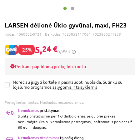
LARSEN dėlionė Ūkio gyvūnai, maxi, FH23
Kodas:
4060602-0721
Barkodas:
7023852117064, 7023850211238
5,
24 €
-25%
6,99 €
Perkant papildomą prekę internetu
Norėčiau įsigyti kortelę ir pasinaudoti nuolaida. Sutinku su
lojalumo programos
sąlygomis ir taisyklėmis
Prekių kiekis ribotas. Nuolaidos nesumuojamos.
Nemokamas
pristatymas
Siuntą pristatysime per 1-3 darbo dienas, jeigu prie prekės
nenurodyta kitaip. Nemokamas pristatymas į paštomatus perkant už
60 eur ir daugiau.
Nemokamas Atsiėmimas
tą pačią dieną.