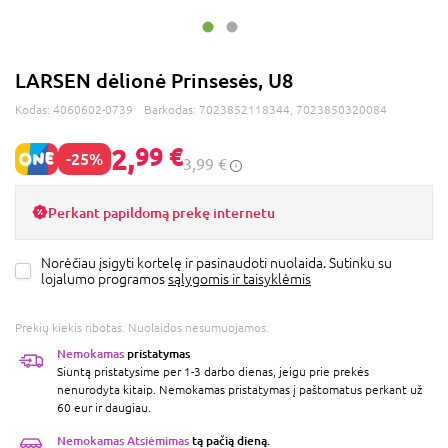
LARSEN dėlionė Prinsesės, U8
Kodas:
4060602-0739
Barkodas:
7023852118344, 7023850320084
2,
99 €
-25%
3,99 €
Perkant papildomą prekę internetu
Norėčiau įsigyti kortelę ir pasinaudoti nuolaida. Sutinku su
lojalumo programos
sąlygomis ir taisyklėmis
Prekių kiekis ribotas. Nuolaidos nesumuojamos.
Nemokamas
pristatymas
Siuntą pristatysime per 1-3 darbo dienas, jeigu prie prekės
nenurodyta kitaip. Nemokamas pristatymas į paštomatus perkant už
60 eur ir daugiau.
Nemokamas Atsiėmimas
tą pačią dieną.