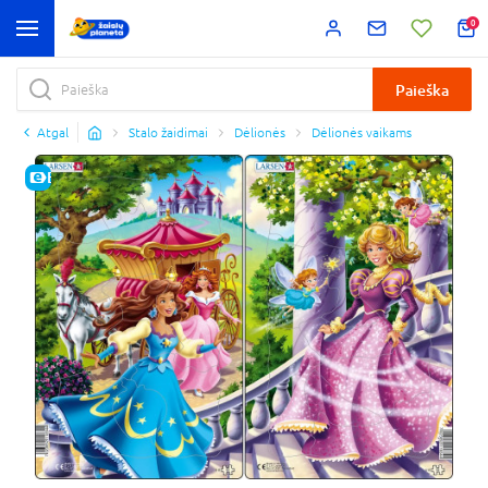
0
Paieška
Atgal
Stalo žaidimai
Dėlionės
Dėlionės vaikams
E-KAINA