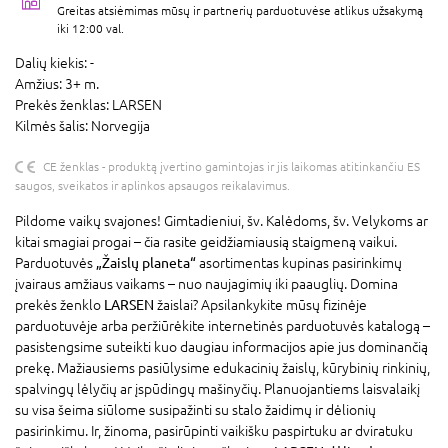
Greitas atsiėmimas mūsų ir partnerių parduotuvėse atlikus užsakymą
iki 12:00 val.
Dalių kiekis:
-
Amžius:
3+ m.
Prekės ženklas:
LARSEN
Kilmės šalis:
Norvegija
CE ženklas - produktą įvertino gamintojas ir jis laikomas atitinkančiu ES
saugos, sveikatos ir aplinkos apsaugos reikalavimus.
Pildome vaikų svajones! Gimtadieniui, šv. Kalėdoms, šv. Velykoms ar
kitai smagiai progai – čia rasite geidžiamiausią staigmeną vaikui.
Parduotuvės
„Žaislų planeta“
asortimentas kupinas pasirinkimų
įvairaus amžiaus vaikams – nuo naujagimių iki paauglių. Domina
prekės ženklo
LARSEN
žaislai? Apsilankykite mūsų fizinėje
parduotuvėje arba peržiūrėkite internetinės parduotuvės katalogą –
pasistengsime suteikti kuo daugiau informacijos apie jus dominančią
prekę. Mažiausiems pasiūlysime edukacinių žaislų, kūrybinių rinkinių,
spalvingų lėlyčių ar įspūdingų mašinyčių. Planuojantiems laisvalaikį
su visa šeima siūlome susipažinti su stalo žaidimų ir dėlionių
pasirinkimu. Ir, žinoma, pasirūpinti vaikišku paspirtuku ar dviratuku