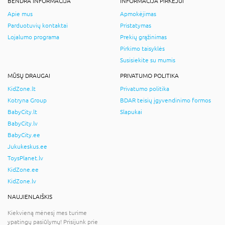
BENDRA INFORMACIJA
INFORMACIJA PIRKĖJUI
Apie mus
Apmokėjimas
Parduotuvių kontaktai
Pristatymas
Lojalumo programa
Prekių grąžinimas
Pirkimo taisyklės
Susisiekite su mumis
MŪSŲ DRAUGAI
PRIVATUMO POLITIKA
KidZone.lt
Privatumo politika
Kotryna Group
BDAR teisių įgyvendinimo formos
BabyCity.lt
Slapukai
BabyCity.lv
BabyCity.ee
Jukukeskus.ee
ToysPlanet.lv
KidZone.ee
KidZone.lv
NAUJIENLAIŠKIS
Kiekvieną mėnesį mes turime
ypatingų pasiūlymų! Prisijunk prie