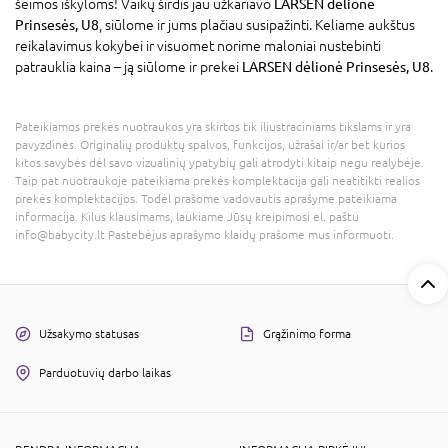
šeimos iškyloms! Vaikų širdis jau užkariavo
LARSEN dėlionė
Prinsesės, U8
, siūlome ir jums plačiau susipažinti. Keliame aukštus
reikalavimus kokybei ir visuomet norime maloniai nustebinti
patrauklia kaina – ją siūlome ir prekei
LARSEN dėlionė Prinsesės, U8
.
Pateikiamos prekės nuotraukos yra skirtos tik iliustraciniams tikslams ir yra
pavyzdinės. Originalių produktų spalvos, funkcijos, užrašai ir/ar bet kurios
kitos savybės dėl savo vizualinių ypatybių gali atrodyti kitaip negu realybėje.
Taip pat nuotraukoje pateikiama prekės komplektacija gali neatitikti realios
prekės komplektacijos. Todėl prašome vadovautis aprašyme pateikiama
informacija. Kilus klausimams, laukiame Jūsų kreipimosi el. paštu
info@babycity.lt Pastebėjus aprašymo klaidų prašome mus informuoti.
Užsakymo statusas
Grąžinimo forma
Parduotuvių darbo laikas