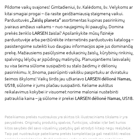
Pildome vaikų svajones! Gimtadieniui, šv. Kalėdoms, šv. Velykoms ar
kitai smagiai progai – čia rasite geidžiamiausią staigmeną vaikui.
Parduotuvės
„Žaislų planeta“
asortimentas kupinas pasirinkimų
įvairaus amžiaus vaikams – nuo naujagimių iki paauglių. Domina
prekės ženklo
LARSEN
žaislai? Apsilankykite mūsų fizinėje
parduotuvėje arba peržiūrėkite internetinės parduotuvės katalogą –
pasistengsime suteikti kuo daugiau informacijos apie jus dominančią
prekę. Mažiausiems pasiūlysime edukacinių žaislų, kūrybinių rinkinių,
spalvingų lėlyčių ar įspūdingų mašinyčių. Planuojantiems laisvalaikį
su visa šeima siūlome susipažinti su stalo žaidimų ir dėlionių
pasirinkimu. Ir, žinoma, pasirūpinti vaikišku paspirtuku ar dviratuku
šeimos iškyloms! Vaikų širdis jau užkariavo
LARSEN dėlionė Namas,
US18
, siūlome ir jums plačiau susipažinti. Keliame aukštus
reikalavimus kokybei ir visuomet norime maloniai nustebinti
patrauklia kaina – ją siūlome ir prekei
LARSEN dėlionė Namas, US18
.
Pateikiamos prekės nuotraukos yra skirtos tik iliustraciniams tikslams ir yra
pavyzdinės. Originalių produktų spalvos, funkcijos, užrašai ir/ar bet kurios
kitos savybės dėl savo vizualinių ypatybių gali atrodyti kitaip negu realybėje.
Taip pat nuotraukoje pateikiama prekės komplektacija gali neatitikti realios