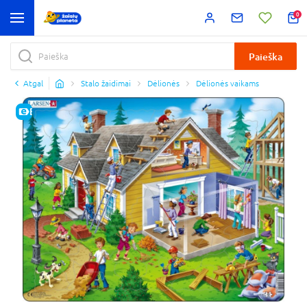
0
Paieška
Atgal
Stalo žaidimai
Dėlionės
Dėlionės vaikams
E-KAINA