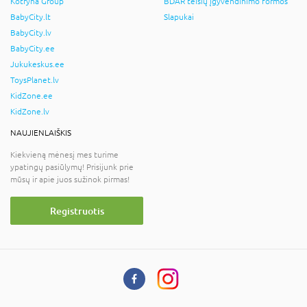
Kotryna Group
BDAR teisių įgyvendinimo formos
BabyCity.lt
Slapukai
BabyCity.lv
BabyCity.ee
Jukukeskus.ee
ToysPlanet.lv
KidZone.ee
KidZone.lv
NAUJIENLAIŠKIS
Kiekvieną mėnesį mes turime
ypatingų pasiūlymų! Prisijunk prie
mūsų ir apie juos sužinok pirmas!
Registruotis