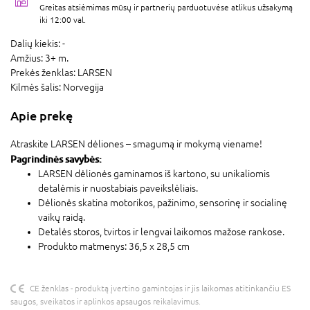
Greitas atsiėmimas mūsų ir partnerių parduotuvėse atlikus užsakymą
iki 12:00 val.
Dalių kiekis:
-
Amžius:
3+ m.
Prekės ženklas:
LARSEN
Kilmės šalis:
Norvegija
Apie prekę
Atraskite LARSEN dėliones – smagumą ir mokymą viename!
Pagrindinės savybės:
LARSEN dėlionės gaminamos iš kartono, su unikaliomis
detalėmis ir nuostabiais paveikslėliais.
Dėlionės skatina motorikos, pažinimo, sensorinę ir socialinę
vaikų raidą.
Detalės storos, tvirtos ir lengvai laikomos mažose rankose.
Produkto matmenys: 36,5 x 28,5 cm
CE ženklas - produktą įvertino gamintojas ir jis laikomas atitinkančiu ES
saugos, sveikatos ir aplinkos apsaugos reikalavimus.