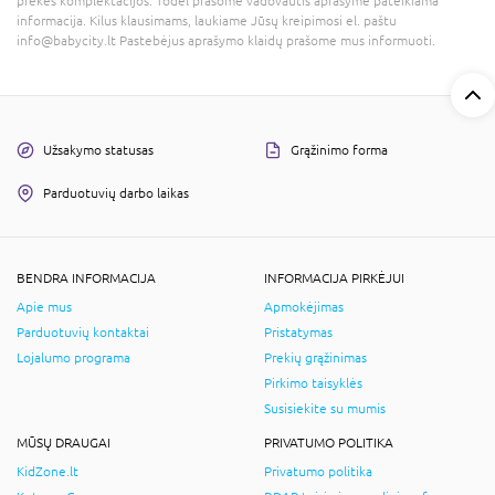
prekės komplektacijos. Todėl prašome vadovautis aprašyme pateikiama
informacija. Kilus klausimams, laukiame Jūsų kreipimosi el. paštu
info@babycity.lt Pastebėjus aprašymo klaidų prašome mus informuoti.
Užsakymo statusas
Grąžinimo forma
Parduotuvių darbo laikas
BENDRA INFORMACIJA
INFORMACIJA PIRKĖJUI
Apie mus
Apmokėjimas
Parduotuvių kontaktai
Pristatymas
Lojalumo programa
Prekių grąžinimas
Pirkimo taisyklės
Susisiekite su mumis
MŪSŲ DRAUGAI
PRIVATUMO POLITIKA
KidZone.lt
Privatumo politika