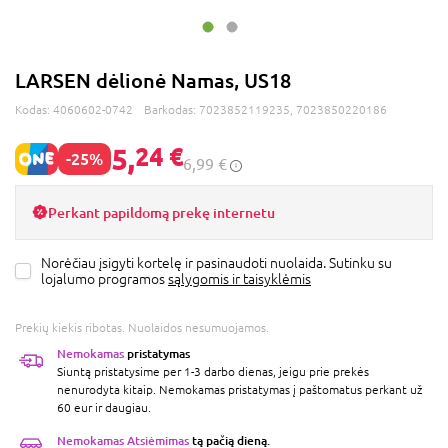
LARSEN dėlionė Namas, US18
Kodas:
4060602-0742
Barkodas:
7023852119235, 7023850220186
5,
24 €
-25%
6,99 €
Perkant papildomą prekę internetu
Norėčiau įsigyti kortelę ir pasinaudoti nuolaida. Sutinku su
lojalumo programos
sąlygomis ir taisyklėmis
Prekių kiekis ribotas. Nuolaidos nesumuojamos.
Nemokamas
pristatymas
Siuntą pristatysime per 1-3 darbo dienas, jeigu prie prekės
nenurodyta kitaip. Nemokamas pristatymas į paštomatus perkant už
60 eur ir daugiau.
Nemokamas Atsiėmimas
tą pačią dieną.