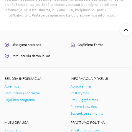
prekės komplektacijos. Todėl prašome vadovautis aprašyme pateikiama
informacija. Kilus klausimams, laukiame Jūsų kreipimosi el. paštu
info@babycity.lt Pastebėjus aprašymo klaidų prašome mus informuoti.
Užsakymo statusas
Grąžinimo forma
Parduotuvių darbo laikas
BENDRA INFORMACIJA
INFORMACIJA PIRKĖJUI
Apie mus
Apmokėjimas
Parduotuvių kontaktai
Pristatymas
Lojalumo programa
Prekių grąžinimas
Pirkimo taisyklės
Susisiekite su mumis
MŪSŲ DRAUGAI
PRIVATUMO POLITIKA
KidZone.lt
Privatumo politika