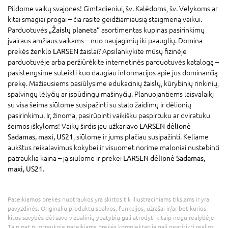
Pildome vaikų svajones! Gimtadieniui, šv. Kalėdoms, šv. Velykoms ar
kitai smagiai progai – čia rasite geidžiamiausią staigmeną vaikui.
Parduotuvės
„Žaislų planeta“
asortimentas kupinas pasirinkimų
įvairaus amžiaus vaikams – nuo naujagimių iki paauglių. Domina
prekės ženklo
LARSEN
žaislai? Apsilankykite mūsų fizinėje
parduotuvėje arba peržiūrėkite internetinės parduotuvės katalogą –
pasistengsime suteikti kuo daugiau informacijos apie jus dominančią
prekę. Mažiausiems pasiūlysime edukacinių žaislų, kūrybinių rinkinių,
spalvingų lėlyčių ar įspūdingų mašinyčių. Planuojantiems laisvalaikį
su visa šeima siūlome susipažinti su stalo žaidimų ir dėlionių
pasirinkimu. Ir, žinoma, pasirūpinti vaikišku paspirtuku ar dviratuku
šeimos iškyloms! Vaikų širdis jau užkariavo
LARSEN dėlionė
Sadamas, maxi, US21
, siūlome ir jums plačiau susipažinti. Keliame
aukštus reikalavimus kokybei ir visuomet norime maloniai nustebinti
patrauklia kaina – ją siūlome ir prekei
LARSEN dėlionė Sadamas,
maxi, US21
.
Pateikiamos prekės nuotraukos yra skirtos tik iliustraciniams tikslams ir yra
pavyzdinės. Originalių produktų spalvos, funkcijos, užrašai ir/ar bet kurios
kitos savybės dėl savo vizualinių ypatybių gali atrodyti kitaip negu realybėje.
Taip pat nuotraukoje pateikiama prekės komplektacija gali neatitikti realios