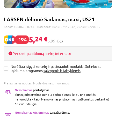
LARSEN dėlionė Sadamas, maxi, US21
Kodas:
4060602-0744
Barkodas:
7023852117842, 7023850220025
5,
24 €
-25%
6,99 €
Perkant papildomą prekę internetu
Norėčiau įsigyti kortelę ir pasinaudoti nuolaida. Sutinku su
lojalumo programos
sąlygomis ir taisyklėmis
Prekių kiekis ribotas. Nuolaidos nesumuojamos.
Nemokamas
pristatymas
Siuntą pristatysime per 1-3 darbo dienas, jeigu prie prekės
nenurodyta kitaip. Nemokamas pristatymas į paštomatus perkant už
60 eur ir daugiau.
Nemokamas Atsiėmimas
tą pačią dieną.