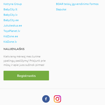
Kotryna Group
BDAR teisių įgyvendinimo formos
BabyCity.lt
Slapukai
BabyCity.lv
BabyCity.ee
Jukukeskus.ee
ToysPlanet.lv
KidZone.ee
KidZone.lv
NAUJIENLAIŠKIS
Kiekvieną mėnesį mes turime
ypatingų pasiūlymų! Prisijunk prie
mūsų ir apie juos sužinok pirmas!
Registruotis