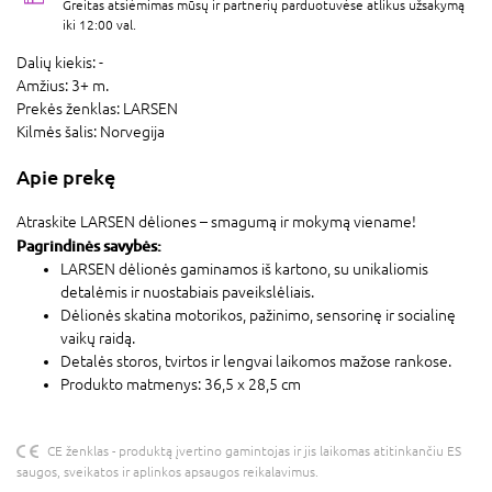
Greitas atsiėmimas mūsų ir partnerių parduotuvėse atlikus užsakymą
iki 12:00 val.
Dalių kiekis:
-
Amžius:
3+ m.
Prekės ženklas:
LARSEN
Kilmės šalis:
Norvegija
Apie prekę
Atraskite LARSEN dėliones – smagumą ir mokymą viename!
Pagrindinės savybės:
LARSEN dėlionės gaminamos iš kartono, su unikaliomis
detalėmis ir nuostabiais paveikslėliais.
Dėlionės skatina motorikos, pažinimo, sensorinę ir socialinę
vaikų raidą.
Detalės storos, tvirtos ir lengvai laikomos mažose rankose.
Produkto matmenys: 36,5 x 28,5 cm
CE ženklas - produktą įvertino gamintojas ir jis laikomas atitinkančiu ES
saugos, sveikatos ir aplinkos apsaugos reikalavimus.