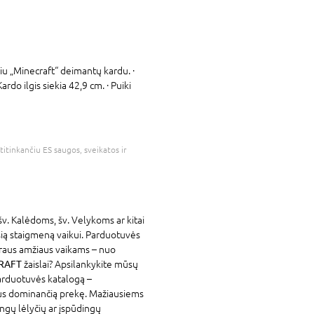
iu „Minecraft“ deimantų kardu. ·
ardo ilgis siekia 42,9 cm. · Puiki
atitinkančiu ES saugos, sveikatos ir
šv. Kalėdoms, šv. Velykoms ar kitai
usią staigmeną vaikui. Parduotuvės
iraus amžiaus vaikams – nuo
RAFT
žaislai? Apsilankykite mūsų
parduotuvės katalogą –
jus dominančią prekę. Mažiausiems
ingų lėlyčių ar įspūdingų