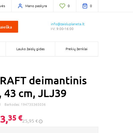
vės
Mano paskyra
0
0
info@zaisluplaneta.lt
aieška
I-V: 9:00-16:00
Lauko žaislų gidas
Prekių ženklai
RAFT deimantinis
, 43 cm, JLJ39
1
Barkodas:
194735365036
3,
35 €
25,95 €