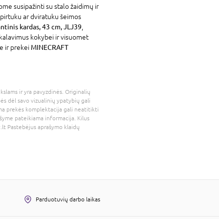
ome susipažinti su stalo žaidimų ir
aspirtuku ar dviratuku šeimos
inis kardas, 43 cm, JLJ39
,
eikalavimus kokybei ir visuomet
e ir prekei
MINECRAFT
kslams ir yra pavyzdinės. Originalių
bės dėl savo vizualinių ypatybių gali
a prekės komplektacija gali neatitikti
šyme pateikiama informacija. Kilus
.lt
Pastebėjus aprašymo klaidų
Parduotuvių darbo laikas