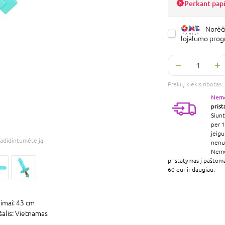
Perkant pap
Norėči
lojalumo pro
Prekių kiekis ribota
Nem
pris
Siunt
per 1
jeigu
adidintumėte ją
nenur
Nem
pristatymas į paštom
60 eur ir daugiau.
imai:
43 cm
šalis:
Vietnamas