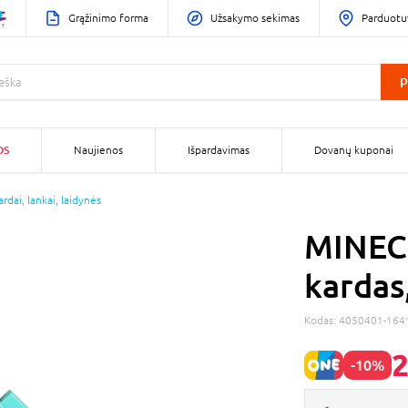
Grąžinimo forma
Užsakymo sekimas
Parduotu
P
OS
Naujienos
Išpardavimas
Dovanų kuponai
ardai, lankai, laidynės
MINEC
kardas
Kodas:
4050401-164
2
-10%