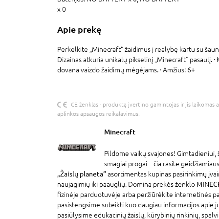
x 0
Apie prekę
Perkelkite „Minecraft“ žaidimus į realybę kartu su šaun
Dizainas atkuria unikalų pikselinį „Minecraft“ pasaulį. · K
dovana vaizdo žaidimų mėgėjams. · Amžius: 6+
CE ženklas - produktą įvertino gamintojas ir jis laikomas 
aplinkos apsaugos reikalavimus.
Minecraft
Pildome vaikų svajones! Gimtadieniui, 
smagiai progai – čia rasite geidžiamia
„Žaislų planeta“
asortimentas kupinas pasirinkimų įva
naujagimių iki paauglių. Domina prekės ženklo
MINEC
fizinėje parduotuvėje arba peržiūrėkite internetinės 
pasistengsime suteikti kuo daugiau informacijos apie 
pasiūlysime edukacinių žaislų, kūrybinių rinkinių, spalv