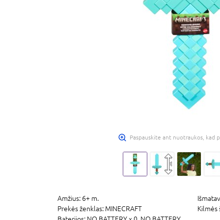
Paspauskite ant nuotraukos, kad p
Amžius:
6+ m.
Išmatav
Prekės ženklas:
MINECRAFT
Kilmės 
Baterijos:
NO BATTERY x 0,
NO BATTERY