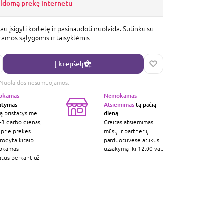
ildomą prekę internetu
au įsigyti kortelę ir pasinaudoti nuolaida. Sutinku su
gramos
sąlygomis ir taisyklėmis
Į krepšelį
s. Nuolaidos nesumuojamos.
okamas
Nemokamas
tatymas
Atsiėmimas
tą pačią
dieną.
ą pristatysime
-3 darbo dienas,
Greitas atsiėmimas
 prie prekės
mūsų ir partnerių
odyta kitaip.
parduotuvėse atlikus
okamas
užsakymą iki 12:00 val.
atus perkant už