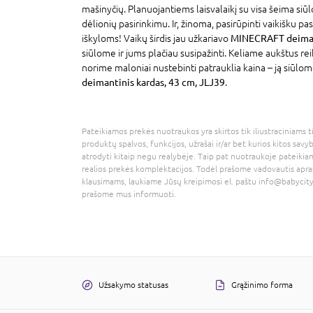
mašinyčių. Planuojantiems laisvalaikį su visa šeima siūl
dėlionių pasirinkimu. Ir, žinoma, pasirūpinti vaikišku p
iškyloms! Vaikų širdis jau užkariavo
MINECRAFT deimant
siūlome ir jums plačiau susipažinti. Keliame aukštus r
norime maloniai nustebinti patrauklia kaina – ją siūlom
deimantinis kardas, 43 cm, JLJ39
.
Pateikiamos prekės nuotraukos yra skirtos tik iliustraciniams ti
produktų spalvos, funkcijos, užrašai ir/ar bet kurios kitos savy
atrodyti kitaip negu realybėje. Taip pat nuotraukoje pateikiam
realios prekės komplektacijos. Todėl prašome vadovautis apra
klausimams, laukiame Jūsų kreipimosi el. paštu
info@babycity
prašome mus informuoti.
Užsakymo statusas
Grąžinimo forma