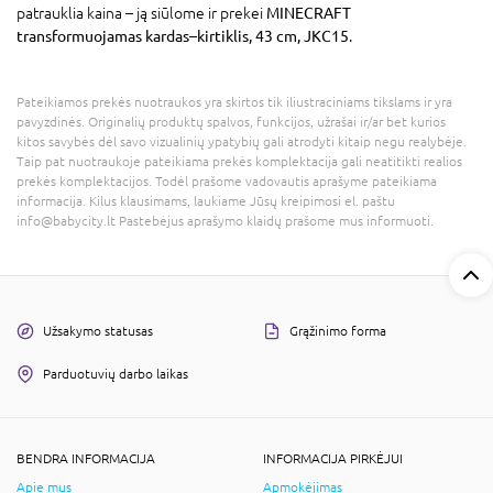
patrauklia kaina – ją siūlome ir prekei
MINECRAFT
transformuojamas kardas–kirtiklis, 43 cm, JKC15
.
Pateikiamos prekės nuotraukos yra skirtos tik iliustraciniams tikslams ir yra
pavyzdinės. Originalių produktų spalvos, funkcijos, užrašai ir/ar bet kurios
kitos savybės dėl savo vizualinių ypatybių gali atrodyti kitaip negu realybėje.
Taip pat nuotraukoje pateikiama prekės komplektacija gali neatitikti realios
prekės komplektacijos. Todėl prašome vadovautis aprašyme pateikiama
informacija. Kilus klausimams, laukiame Jūsų kreipimosi el. paštu
info@babycity.lt Pastebėjus aprašymo klaidų prašome mus informuoti.
Užsakymo statusas
Grąžinimo forma
Parduotuvių darbo laikas
BENDRA INFORMACIJA
INFORMACIJA PIRKĖJUI
Apie mus
Apmokėjimas