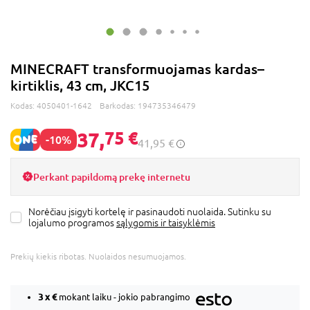
MINECRAFT transformuojamas kardas–
kirtiklis, 43 cm, JKC15
Kodas:
4050401-1642
Barkodas:
194735346479
37,
75 €
-10%
41,95 €
Perkant papildomą prekę internetu
Norėčiau įsigyti kortelę ir pasinaudoti nuolaida. Sutinku su
lojalumo programos
sąlygomis ir taisyklėmis
Prekių kiekis ribotas. Nuolaidos nesumuojamos.
3 x
€
mokant laiku - jokio pabrangimo