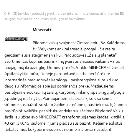
CE ženklas - produktą įvertino gamintojas ir jis laikomas atitinkančiu ES
saugos, sveikatos ir aplinkos apsaugos reikalavimus.
Minecraft
Pildome vaikų svajones! Gimtadieniui, šv. Kalėdoms,
šv. Velykoms ar kitai smagiai progai – čia rasite
geidžiamiausią staigmeną vaikui. Parduotuvės
„Žaislų planeta“
asortimentas kupinas pasirinkimų įvairaus amžiaus vaikams – nuo
naujagimių iki paauglių. Domina prekės ženklo
MINECRAFT
žaislai?
Apsilankykite mūsų fizinėje parduotuvėje arba peržiūrėkite
internetinės parduotuvės katalogą – pasistengsime suteikti kuo
daugiau informacijos apie jus dominančią prekę. Mažiausiems
pasiūlysime edukacinių žaislų, kūrybinių rinkinių, spalvingų lėlyčių ar
įspūdingų mašinyčių. Planuojantiems laisvalaikį su visa šeima
siūlome susipažinti su stalo žaidimų ir dėlionių pasirinkimu. Ir, žinoma,
pasirūpinti vaikišku paspirtuku ar dviratuku šeimos iškyloms! Vaikų
širdis jau užkariavo
MINECRAFT transformuojamas kardas–kirtiklis,
43 cm, JKC15
, siūlome ir jums plačiau susipažinti. Keliame aukštus
reikalavimus kokybei ir visuomet norime maloniai nustebinti