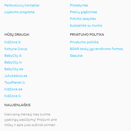
Parduotuvių kontaktai
Pristatymas
Lojalumo programa
Prekių grąžinimas
Pirkimo taisyklės
Susisiekite su mumis
MŪSŲ DRAUGAI
PRIVATUMO POLITIKA
KidZone.lt
Privatumo politika
Kotryna Group
BDAR teisių įgyvendinimo formos
BabyCity.lt
Slapukai
BabyCity.lv
BabyCity.ee
Jukukeskus.ee
ToysPlanet.lv
KidZone.ee
KidZone.lv
NAUJIENLAIŠKIS
Kiekvieną mėnesį mes turime
ypatingų pasiūlymų! Prisijunk prie
mūsų ir apie juos sužinok pirmas!