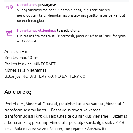
Nemokamas
pristatymas
Siuntą pristatysime per 1-3 darbo dienas, jeigu prie prekės
nenurodyta kitaip. Nemokamas pristatymas į paštomatus perkant už
60 eur ir daugiau.
Nemokamas Atsiėmimas
tą pačią dieną.
Greitas atsiėmimas mūsų ir partnerių parduotuvėse atlikus užsakymą
iki 12:00 val.
Amžius:
6+ m.
Išmatavimai:
43 cm
Prekės ženklas:
MINECRAFT
Kilmės šalis:
Vietnamas
Baterijos:
NO BATTERY x 0,
NO BATTERY x 0
Apie prekę
Perkelkite „Minecraft“ pasaulį į realybę kartu su šauniu „Minecraft“
transformuojamu kardu. · Paspaudus mygtuką kardas
transformuojasi į kirtiklį. Taip turėsite du įrankius viename! · Dizainas
atkuria unikalų pikselinį „Minecraft“ pasaulį. · Kardo ilgis siekia 42,9
cm. · Puiki dovana vaizdo žaidimų mėgėjams. · Amžius: 6+