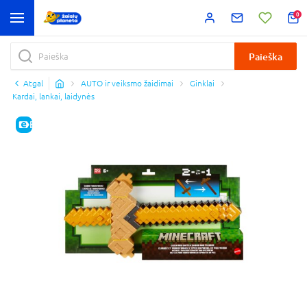
0
Paieška
Atgal
AUTO ir veiksmo žaidimai
Ginklai
Kardai, lankai, laidynės
E-KAINA