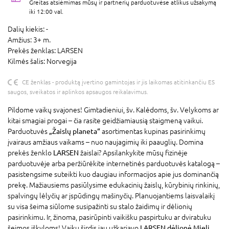
Greitas atsiėmimas mūsų ir partnerių parduotuvėse atlikus užsakymą
iki 12:00 val.
Dalių kiekis:
-
Amžius:
3+ m.
Prekės ženklas:
LARSEN
Kilmės šalis:
Norvegija
CE ženklas - produktą įvertino gamintojas ir jis laikomas atitinkančiu ES
saugos, sveikatos ir aplinkos apsaugos reikalavimus.
Pildome vaikų svajones! Gimtadieniui, šv. Kalėdoms, šv. Velykoms ar
kitai smagiai progai – čia rasite geidžiamiausią staigmeną vaikui.
Parduotuvės
„Žaislų planeta“
asortimentas kupinas pasirinkimų
įvairaus amžiaus vaikams – nuo naujagimių iki paauglių. Domina
prekės ženklo
LARSEN
žaislai? Apsilankykite mūsų fizinėje
parduotuvėje arba peržiūrėkite internetinės parduotuvės katalogą –
pasistengsime suteikti kuo daugiau informacijos apie jus dominančią
prekę. Mažiausiems pasiūlysime edukacinių žaislų, kūrybinių rinkinių,
spalvingų lėlyčių ar įspūdingų mašinyčių. Planuojantiems laisvalaikį
su visa šeima siūlome susipažinti su stalo žaidimų ir dėlionių
pasirinkimu. Ir, žinoma, pasirūpinti vaikišku paspirtuku ar dviratuku
šeimos iškyloms! Vaikų širdis jau užkariavo
LARSEN dėlionė Mieli