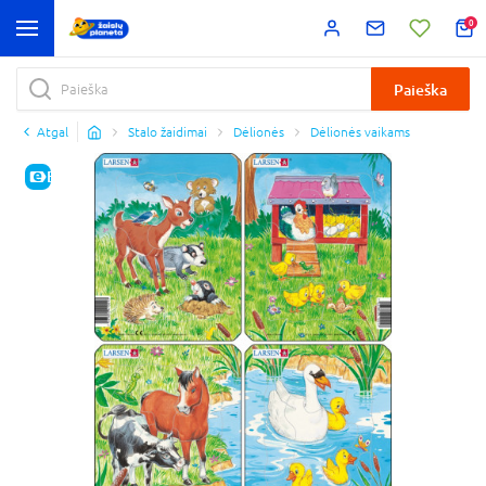
0
Paieška
Atgal
Stalo žaidimai
Dėlionės
Dėlionės vaikams
E-KAINA