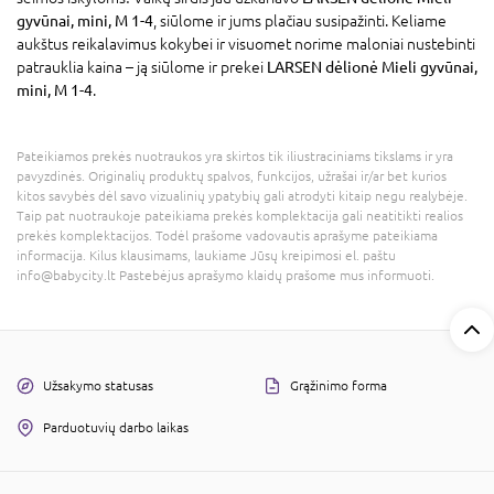
gyvūnai, mini, M 1-4
, siūlome ir jums plačiau susipažinti. Keliame
aukštus reikalavimus kokybei ir visuomet norime maloniai nustebinti
patrauklia kaina – ją siūlome ir prekei
LARSEN dėlionė Mieli gyvūnai,
mini, M 1-4
.
Pateikiamos prekės nuotraukos yra skirtos tik iliustraciniams tikslams ir yra
pavyzdinės. Originalių produktų spalvos, funkcijos, užrašai ir/ar bet kurios
kitos savybės dėl savo vizualinių ypatybių gali atrodyti kitaip negu realybėje.
Taip pat nuotraukoje pateikiama prekės komplektacija gali neatitikti realios
prekės komplektacijos. Todėl prašome vadovautis aprašyme pateikiama
informacija. Kilus klausimams, laukiame Jūsų kreipimosi el. paštu
info@babycity.lt Pastebėjus aprašymo klaidų prašome mus informuoti.
Užsakymo statusas
Grąžinimo forma
Parduotuvių darbo laikas