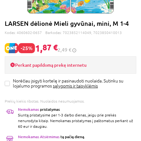
LARSEN dėlionė Mieli gyvūnai, mini, M 1-4
Kodas:
4060602-0657
Barkodas:
7023852114049, 7023850410013
1,
87 €
-25%
2,49 €
Perkant papildomą prekę internetu
Norėčiau įsigyti kortelę ir pasinaudoti nuolaida. Sutinku su
lojalumo programos
sąlygomis ir taisyklėmis
Prekių kiekis ribotas. Nuolaidos nesumuojamos.
Nemokamas
pristatymas
Siuntą pristatysime per 1-3 darbo dienas, jeigu prie prekės
nenurodyta kitaip. Nemokamas pristatymas į paštomatus perkant už
60 eur ir daugiau.
Nemokamas Atsiėmimas
tą pačią dieną.