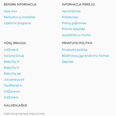
BENDRA INFORMACIJA
INFORMACIJA PIRKĖJUI
Apie mus
Apmokėjimas
Parduotuvių kontaktai
Pristatymas
Lojalumo programa
Prekių grąžinimas
Pirkimo taisyklės
Susisiekite su mumis
MŪSŲ DRAUGAI
PRIVATUMO POLITIKA
KidZone.lt
Privatumo politika
Kotryna Group
BDAR teisių įgyvendinimo formos
BabyCity.lt
Slapukai
BabyCity.lv
BabyCity.ee
Jukukeskus.ee
ToysPlanet.lv
KidZone.ee
KidZone.lv
NAUJIENLAIŠKIS
Kiekvieną mėnesį mes turime