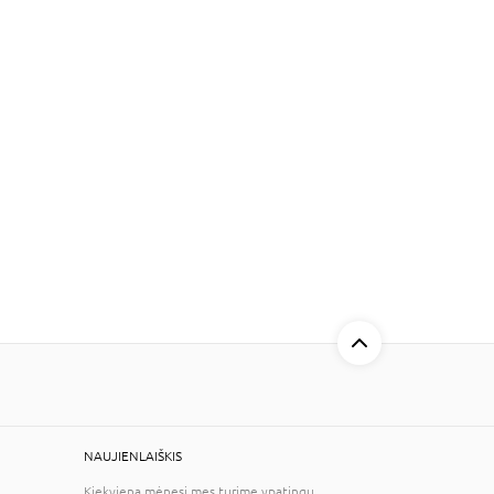
NAUJIENLAIŠKIS
Kiekvieną mėnesį mes turime ypatingų