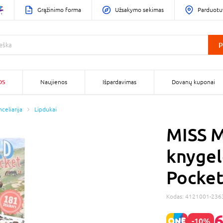
Grąžinimo forma
Užsakymo sekimas
Parduotu
P
OS
Naujienos
Išpardavimas
Dovanų kuponai
celiarija
Lipdukai
MISS 
knygel
Pocket
Kodas:
4121001-236
6
-10%