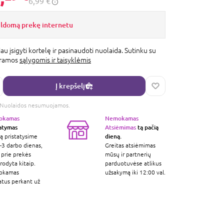
6,99 €
ildomą prekę internetu
au įsigyti kortelę ir pasinaudoti nuolaida. Sutinku su
gramos
sąlygomis ir taisyklėmis
Į krepšelį
s. Nuolaidos nesumuojamos.
okamas
Nemokamas
tatymas
Atsiėmimas
tą pačią
dieną.
ą pristatysime
-3 darbo dienas,
Greitas atsiėmimas
 prie prekės
mūsų ir partnerių
odyta kitaip.
parduotuvėse atlikus
okamas
užsakymą iki 12:00 val.
atus perkant už