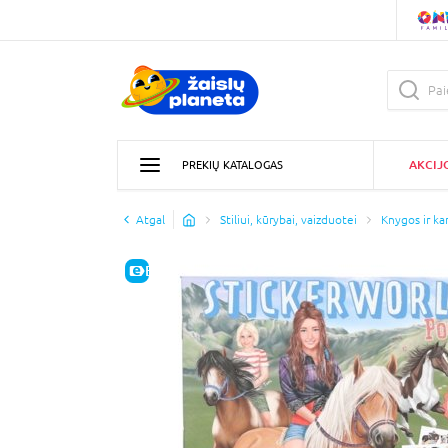
AKCIJ
PREKIŲ KATALOGAS
Atgal
Stiliui, kūrybai, vaizduotei
Knygos ir kan
E-KAINA