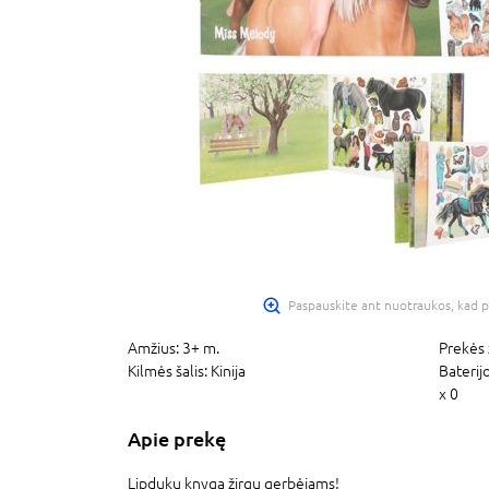
Paspauskite ant nuotraukos, kad p
Amžius:
3+ m.
Prekės 
Kilmės šalis:
Kinija
Baterij
x 0
Apie prekę
Lipdukų knyga žirgų gerbėjams!