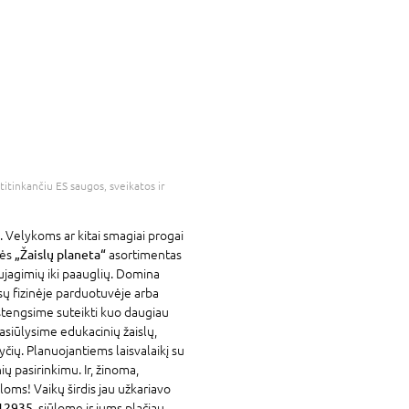
atitinkančiu ES saugos, sveikatos ir
. Velykoms ar kitai smagiai progai
vės
„Žaislų planeta“
asortimentas
ujagimių iki paauglių. Domina
sų fizinėje parduotuvėje arba
stengsime suteikti kuo daugiau
asiūlysime edukacinių žaislų,
yčių. Planuojantiems laisvalaikį su
ių pasirinkimu. Ir, žinoma,
loms! Vaikų širdis jau užkariavo
 12935
, siūlome ir jums plačiau