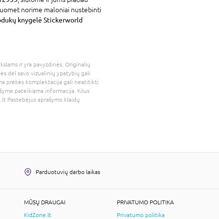
isuomet norime maloniai nustebinti
dukų knygelė Stickerworld
kslams ir yra pavyzdinės. Originalių
bės dėl savo vizualinių ypatybių gali
a prekės komplektacija gali neatitikti
šyme pateikiama informacija. Kilus
.lt
Pastebėjus aprašymo klaidų
Parduotuvių darbo laikas
MŪSŲ DRAUGAI
PRIVATUMO POLITIKA
KidZone.lt
Privatumo politika