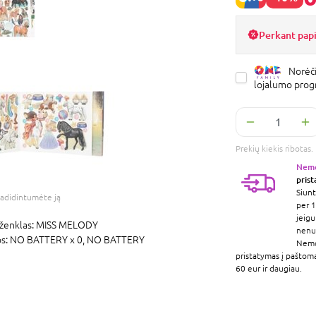
Perkant pap
Norėči
lojalumo pro
Prekių kiekis ribota
Nem
pris
Siunt
adidintumėte ją
per 1
jeigu
ženklas:
MISS MELODY
nenur
os:
NO BATTERY x 0,
NO BATTERY
Nem
pristatymas į paštom
60 eur ir daugiau.