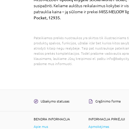
susipažinti. Keliame aukštus reikalavimus kokybei ir v
patrauklia kaina – ją siūlome ir prekei
MISS MELODY lip
Pocket, 12935
.
Pateikiamos prekės nuotraukos yra skirtos tik iliustraciniams ti
produktų spalvos, funkcijos, užrašai ir/ar bet kurios kitos savy
atrodyti kitaip negu realybėje. Taip pat nuotraukoje pateikiam
realios prekės komplektacijos. Todėl prašome vadovautis apra
klausimams, laukiame Jūsų kreipimosi el. paštu
info@babycity
prašome mus informuoti.
Užsakymo statusas
Grąžinimo forma
BENDRA INFORMACIJA
INFORMACIJA PIRKĖJUI
Apie mus
Apmokėjimas