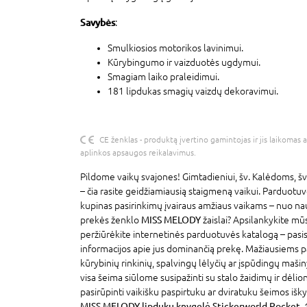
Savybės
:
Smulkiosios motorikos lavinimui.
Kūrybingumo ir vaizduotės ugdymui.
Smagiam laiko praleidimui.
181 lipdukas smagių vaizdų dekoravimui.
CE ženklas - produktą įvertino gamintojas ir jis laikomas 
aplinkos apsaugos reikalavimus.
Pildome vaikų svajones! Gimtadieniui, šv. Kalėdoms, šv
– čia rasite geidžiamiausią staigmeną vaikui. Parduotu
kupinas pasirinkimų įvairaus amžiaus vaikams – nuo na
prekės ženklo
MISS MELODY
žaislai? Apsilankykite mū
peržiūrėkite internetinės parduotuvės katalogą – pasi
informacijos apie jus dominančią prekę. Mažiausiems p
kūrybinių rinkinių, spalvingų lėlyčių ar įspūdingų mašin
visa šeima siūlome susipažinti su stalo žaidimų ir dėlion
pasirūpinti vaikišku paspirtuku ar dviratuku šeimos išky
MISS MELODY lipdukų knygelė Stickerworld Pocket,