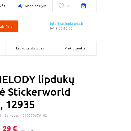
vės
Mano paskyra
0
0
info@zaisluplaneta.lt
aieška
I-V: 9:00-16:00
Lauko žaislų gidas
Prekių ženklai
MELODY lipdukų
ė Stickerworld
, 12935
3
Barkodas:
4010070676162
,
29 €