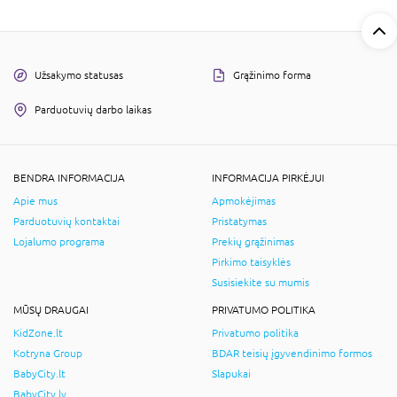
Užsakymo statusas
Grąžinimo forma
Parduotuvių darbo laikas
BENDRA INFORMACIJA
INFORMACIJA PIRKĖJUI
Apie mus
Apmokėjimas
Parduotuvių kontaktai
Pristatymas
Lojalumo programa
Prekių grąžinimas
Pirkimo taisyklės
Susisiekite su mumis
MŪSŲ DRAUGAI
PRIVATUMO POLITIKA
KidZone.lt
Privatumo politika
Kotryna Group
BDAR teisių įgyvendinimo formos
BabyCity.lt
Slapukai
BabyCity.lv