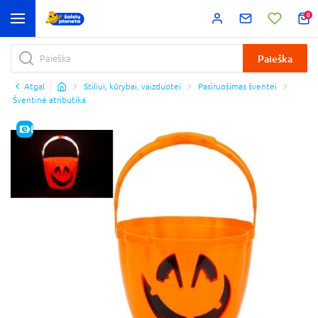
0
Paieška
Atgal
Stiliui, kūrybai, vaizduotei
Pasiruošimas šventei
Šventinė atributika
E-KAINA