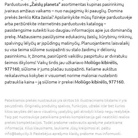
Parduotuvės
„Žaislų planeta“
asortimentas kupinas pasirinkimų
įvairaus amžiaus vaikams – nuo naujagimių iki paauglių. Domina
prekės ženklo
Kita
žaislai? Apsilankykite mūsų fizinėje parduotuvėje
arba peržiūrėkite internetinės parduotuvės katalogą –
pasistengsime suteikti kuo daugiau informacijos apie jus dominančią
prekę. Mažiausiems pasiūlysime edukacinių žaislų, kūrybinių rinkinių,
spalvingų lėlyčių ar įspūdingų mašinyčių. Planuojantiems laisvalaikį
su visa šeima siūlome susipažinti su stalo žaidimų ir dėlionių
pasirinkimu. Ir, žinoma, pasirūpinti vaikišku paspirtuku ar dviratuku
šeimos iškyloms! Vaikų širdis jau užkariavo
Moliūgo kibirėlis,
977160
, siūlome ir jums plačiau susipažinti. Keliame aukštus
reikalavimus kokybei ir visuomet norime maloniai nustebinti
patrauklia kaina – ją siūlome ir prekei
Moliūgo kibirėlis, 977160
.
Pateikiamos prekės nuotraukos yra skirtos tik iliustraciniams tikslams ir yra
pavyzdinės. Originalių produktų spalvos, funkcijos, užrašai ir/ar bet kurios
kitos savybės dėl savo vizualinių ypatybių gali atrodyti kitaip negu realybėje.
Taip pat nuotraukoje pateikiama prekės komplektacija gali neatitikti realios
prekės komplektacijos. Todėl prašome vadovautis aprašyme pateikiama
informacija. Kilus klausimams, laukiame Jūsų kreipimosi el. paštu
info@babycity.lt Pastebėjus aprašymo klaidų prašome mus informuoti.