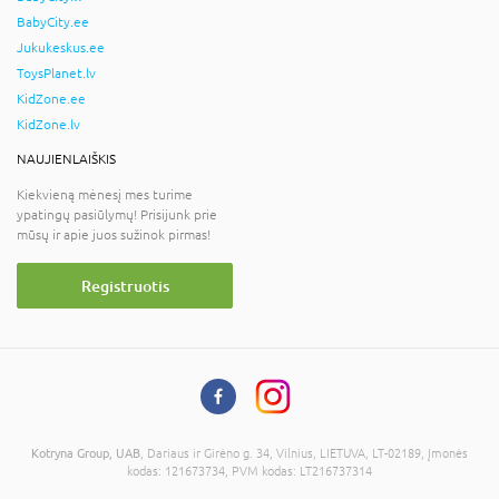
BabyCity.ee
Jukukeskus.ee
ToysPlanet.lv
KidZone.ee
KidZone.lv
NAUJIENLAIŠKIS
Kiekvieną mėnesį mes turime
ypatingų pasiūlymų! Prisijunk prie
mūsų ir apie juos sužinok pirmas!
Registruotis
Kotryna Group, UAB
, Dariaus ir Girėno g. 34, Vilnius, LIETUVA, LT-02189, Įmonės
kodas: 121673734, PVM kodas: LT216737314