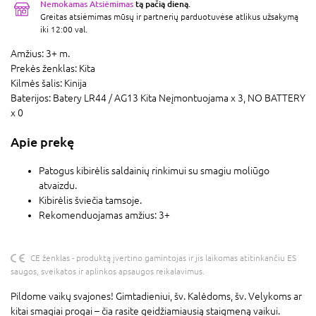
Nemokamas Atsiėmimas
tą pačią dieną.
Greitas atsiėmimas mūsų ir partnerių parduotuvėse atlikus užsakymą
iki 12:00 val.
Amžius:
3+ m.
Prekės ženklas:
Kita
Kilmės šalis:
Kinija
Baterijos:
Batery LR44 / AG13 Kita Neįmontuojama x 3,
NO BATTERY
x 0
Apie prekę
Patogus kibirėlis saldainių rinkimui su smagiu moliūgo
atvaizdu.
Kibirėlis šviečia tamsoje.
Rekomenduojamas amžius: 3+
CE ženklas - produktą įvertino gamintojas ir jis laikomas atitinkančiu ES
saugos, sveikatos ir aplinkos apsaugos reikalavimus.
Pildome vaikų svajones! Gimtadieniui, šv. Kalėdoms, šv. Velykoms ar
kitai smagiai progai – čia rasite geidžiamiausią staigmeną vaikui.