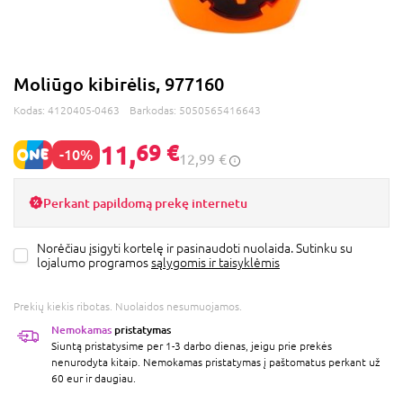
Moliūgo kibirėlis, 977160
Kodas:
4120405-0463
Barkodas:
5050565416643
11,
69 €
-10%
12,99 €
Perkant papildomą prekę internetu
Norėčiau įsigyti kortelę ir pasinaudoti nuolaida. Sutinku su
lojalumo programos
sąlygomis ir taisyklėmis
Prekių kiekis ribotas. Nuolaidos nesumuojamos.
Nemokamas
pristatymas
Siuntą pristatysime per 1-3 darbo dienas, jeigu prie prekės
nenurodyta kitaip. Nemokamas pristatymas į paštomatus perkant už
60 eur ir daugiau.