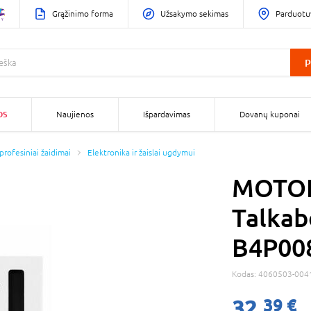
Grąžinimo forma
Užsakymo sekimas
Parduotu
P
OS
Naujienos
Išpardavimas
Dovanų kuponai
 profesiniai žaidimai
Elektronika ir žaislai ugdymui
MOTOR
Talkab
B4P0
Kodas:
4060503-004
32,
39 €