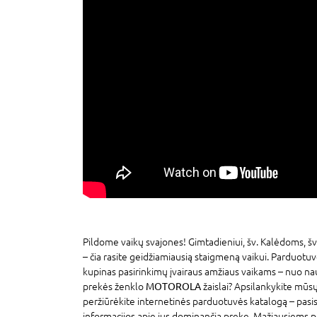
Pildome vaikų svajones! Gimtadieniui, šv. Kalėdoms, šv
– čia rasite geidžiamiausią staigmeną vaikui. Parduotu
kupinas pasirinkimų įvairaus amžiaus vaikams – nuo na
prekės ženklo
MOTOROLA
žaislai? Apsilankykite mūs
peržiūrėkite internetinės parduotuvės katalogą – pasi
informacijos apie jus dominančią prekę. Mažiausiems p