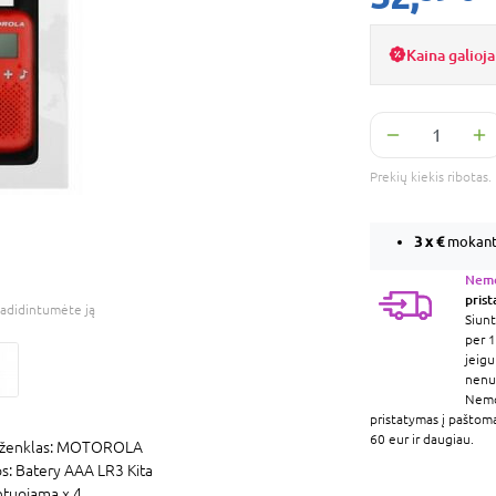
Kaina galioja
Prekių kiekis ribota
3 x
€
mokant 
Nem
pris
adidintumėte ją
Siunt
per 1
jeigu
nenur
Nem
pristatymas į paštom
60 eur ir daugiau.
ženklas:
MOTOROLA
os:
Batery AAA LR3 Kita
tuojama x 4