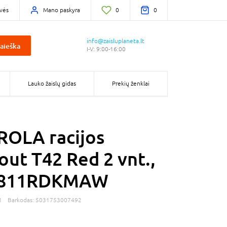
vės
Mano paskyra
0
0
info@zaisluplaneta.lt
aieška
I-V: 9:00-16:00
Lauko žaislų gidas
Prekių ženklai
OLA racijos
out T42 Red 2 vnt.,
0811RDKMAW
1
Barkodas:
5031753007492