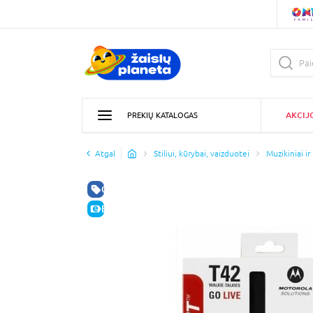
AKCIJ
PREKIŲ KATALOGAS
Atgal
Stiliui, kūrybai, vaizduotei
Muzikiniai ir
GERA KAINA
E-KAINA