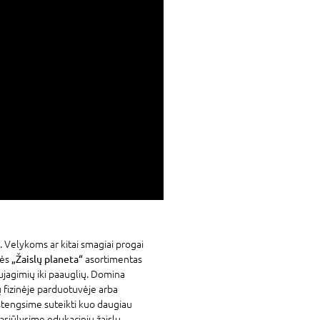
. Velykoms ar kitai smagiai progai
vės
„Žaislų planeta“
asortimentas
ujagimių iki paauglių. Domina
ų fizinėje parduotuvėje arba
stengsime suteikti kuo daugiau
asiūlysime edukacinių žaislų,