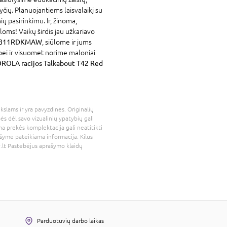
yčių. Planuojantiems laisvalaikį su
ių pasirinkimu. Ir, žinoma,
loms! Vaikų širdis jau užkariavo
P00811RDKMAW
, siūlome ir jums
bei ir visuomet norime maloniai
OLA racijos Talkabout T42 Red
kslams ir yra pavyzdinės. Originalių
bės dėl savo vizualinių ypatybių gali
a prekės komplektacija gali neatitikti
šyme pateikiama informacija. Kilus
.lt
Pastebėjus aprašymo klaidų
Parduotuvių darbo laikas