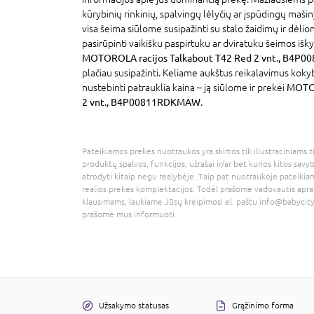
kūrybinių rinkinių, spalvingų lėlyčių ar įspūdingų mašin
visa šeima siūlome susipažinti su stalo žaidimų ir dėlion
pasirūpinti vaikišku paspirtuku ar dviratuku šeimos išky
MOTOROLA racijos Talkabout T42 Red 2 vnt., B4
plačiau susipažinti. Keliame aukštus reikalavimus koky
nustebinti patrauklia kaina – ją siūlome ir prekei
MOTOR
2 vnt., B4P00811RDKMAW
.
Pateikiamos prekės nuotraukos yra skirtos tik iliustraciniams ti
produktų spalvos, funkcijos, užrašai ir/ar bet kurios kitos savy
atrodyti kitaip negu realybėje. Taip pat nuotraukoje pateikiam
realios prekės komplektacijos. Todėl prašome vadovautis apra
klausimams, laukiame Jūsų kreipimosi el. paštu
info@babycity
prašome mus informuoti.
Užsakymo statusas
Grąžinimo forma