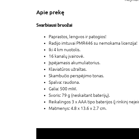
Apie prekę
Svarbiausi bruožai
Paprastos, lengvos ir patogios!
Radijo imtuvai PMR446 su nemokama licenzija!
Iki 4 km nuotolis.
16 kanalų įvairovė.
Įspėjamasis akumuliatorius.
Klaviatūros užraltas.
Skambučio perspėjimo tonas.
Spalva: raudona.
Galia: 500 mW.
Svoris: 79 g (neskaitant baterijų).
Reikalingos 3 x AAA tipo baterijos (į rinkinį neįei
Matmenys: 4.8 x 13.6 x 2.7 cm.