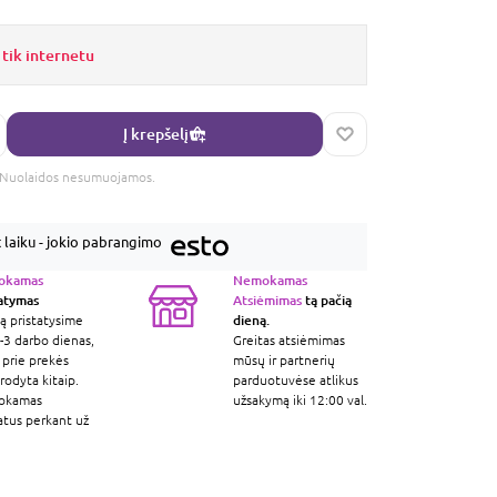
 tik internetu
Į krepšelį
s. Nuolaidos nesumuojamos.
laiku - jokio pabrangimo
okamas
Nemokamas
tatymas
Atsiėmimas
tą pačią
dieną.
ą pristatysime
-3 darbo dienas,
Greitas atsiėmimas
 prie prekės
mūsų ir partnerių
odyta kitaip.
parduotuvėse atlikus
okamas
užsakymą iki 12:00 val.
atus perkant už