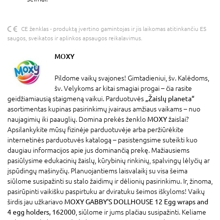
CE ženklas - produktą įvertino gamintojas ir jis laikomas atitinkančiu ES
saugos, sveikatos ir aplinkos apsaugos reikalavimus.
MOXY
Pildome vaikų svajones! Gimtadieniui, šv. Kalėdoms,
šv. Velykoms ar kitai smagiai progai – čia rasite
geidžiamiausią staigmeną vaikui. Parduotuvės
„Žaislų planeta“
asortimentas kupinas pasirinkimų įvairaus amžiaus vaikams – nuo
naujagimių iki paauglių. Domina prekės ženklo
MOXY
žaislai?
Apsilankykite mūsų fizinėje parduotuvėje arba peržiūrėkite
internetinės parduotuvės katalogą – pasistengsime suteikti kuo
daugiau informacijos apie jus dominančią prekę. Mažiausiems
pasiūlysime edukacinių žaislų, kūrybinių rinkinių, spalvingų lėlyčių ar
įspūdingų mašinyčių. Planuojantiems laisvalaikį su visa šeima
siūlome susipažinti su stalo žaidimų ir dėlionių pasirinkimu. Ir, žinoma,
pasirūpinti vaikišku paspirtuku ar dviratuku šeimos iškyloms! Vaikų
širdis jau užkariavo
MOXY GABBY'S DOLLHOUSE 12 Egg wraps and
4 egg holders, 162000
, siūlome ir jums plačiau susipažinti. Keliame