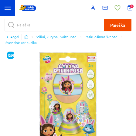
0
Paieška
Atgal
Stiliui, kūrybai, vaizduotei
Pasiruošimas šventei
Šventinė atributika
E-KAINA