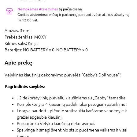
Nemokamas Atsiėmimas
tą pačią dieną.
Greitas atsiėmimas mūsų ir partnerių parduotuvėse atlikus užsakymą
iki 12:00 val.
Amžius:
3+ m.
Prekės ženklas:
MOXY
Kilmės šalis:
Kinija
Baterijos:
NO BATTERY x 0,
NO BATTERY x 0
Apie prekę
Velykinės kiaušinių dekoravimo plėvelės "Gabby's Dollhouse"!
Pagrindinės savybės:
12 dekoratyvinių plėvelių kiaušiniams su „Gabby“ tematika.
Komplekte yra 4 kiaušinių padėkliukai patogiam pateikimui.
Lengva naudoti – plėvelė susitraukia karštame vandenyje ir
gražiai apgaubia kiaušinį.
Puikiai tinka Velykų kiaušinių dekoravimui.
Spalvinga ir smagi šventinio stalo puošmena vaikams ir visai
šeimai.