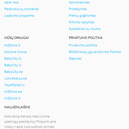
Apie mus
Apmokėjimas
Parduotuvių kontaktai
Pristatymas
Lojalumo programa
Prekių grąžinimas
Pirkimo taisyklės
Susisiekite su mumis
MŪSŲ DRAUGAI
PRIVATUMO POLITIKA
KidZone.lt
Privatumo politika
Kotryna Group
BDAR teisių įgyvendinimo formos
BabyCity.lt
Slapukai
BabyCity.lv
BabyCity.ee
Jukukeskus.ee
ToysPlanet.lv
KidZone.ee
KidZone.lv
NAUJIENLAIŠKIS
Kiekvieną mėnesį mes turime
ypatingų pasiūlymų! Prisijunk prie
mūsų ir apie juos sužinok pirmas!