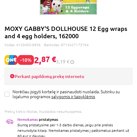
MOXY GABBY'S DOLLHOUSE 12 Egg wraps
and 4 egg holders, 162000
Kodas:
4120405-0956
Barkodas:
8715427173764
2,
87 €
-10%
3,19 €
Perkant papildomą prekę internetu
Norėčiau įsigyti kortelę ir pasinaudoti nuolaida. Sutinku su
lojalumo programos
sąlygomis ir taisyklėmis
Prekių kiekis ribotas. Nuolaidos nesumuojamos.
Nemokamas
pristatymas
Siuntą pristatysime per 1-3 darbo dienas, jeigu prie prekės
nenurodyta kitaip. Nemokamas pristatymas į paštomatus perkant už
60 eur ir daugiau.