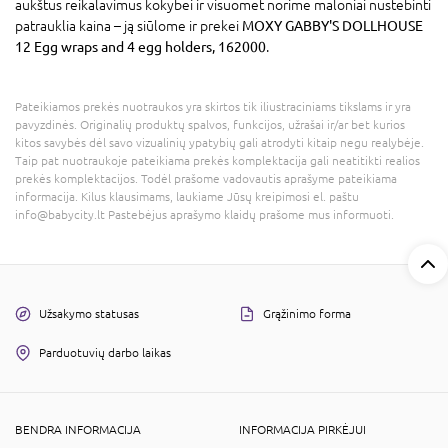
aukštus reikalavimus kokybei ir visuomet norime maloniai nustebinti
patrauklia kaina – ją siūlome ir prekei
MOXY GABBY'S DOLLHOUSE
12 Egg wraps and 4 egg holders, 162000
.
Pateikiamos prekės nuotraukos yra skirtos tik iliustraciniams tikslams ir yra
pavyzdinės. Originalių produktų spalvos, funkcijos, užrašai ir/ar bet kurios
kitos savybės dėl savo vizualinių ypatybių gali atrodyti kitaip negu realybėje.
Taip pat nuotraukoje pateikiama prekės komplektacija gali neatitikti realios
prekės komplektacijos. Todėl prašome vadovautis aprašyme pateikiama
informacija. Kilus klausimams, laukiame Jūsų kreipimosi el. paštu
info@babycity.lt Pastebėjus aprašymo klaidų prašome mus informuoti.
Užsakymo statusas
Grąžinimo forma
Parduotuvių darbo laikas
BENDRA INFORMACIJA
INFORMACIJA PIRKĖJUI