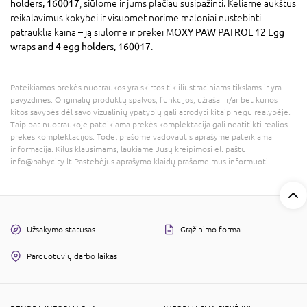
holders, 160017
, siūlome ir jums plačiau susipažinti. Keliame aukštus
reikalavimus kokybei ir visuomet norime maloniai nustebinti
patrauklia kaina – ją siūlome ir prekei
MOXY PAW PATROL 12 Egg
wraps and 4 egg holders, 160017
.
Pateikiamos prekės nuotraukos yra skirtos tik iliustraciniams tikslams ir yra
pavyzdinės. Originalių produktų spalvos, funkcijos, užrašai ir/ar bet kurios
kitos savybės dėl savo vizualinių ypatybių gali atrodyti kitaip negu realybėje.
Taip pat nuotraukoje pateikiama prekės komplektacija gali neatitikti realios
prekės komplektacijos. Todėl prašome vadovautis aprašyme pateikiama
informacija. Kilus klausimams, laukiame Jūsų kreipimosi el. paštu
info@babycity.lt Pastebėjus aprašymo klaidų prašome mus informuoti.
Užsakymo statusas
Grąžinimo forma
Parduotuvių darbo laikas