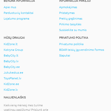
BENDRA INFORMACIJA
INFORMACIJA PIRKĖJUI
Apie mus
Apmokėjimas
Parduotuvių kontaktai
Pristatymas
Lojalumo programa
Prekių grąžinimas
Pirkimo taisyklės
Susisiekite su mumis
MŪSŲ DRAUGAI
PRIVATUMO POLITIKA
KidZone.lt
Privatumo politika
Kotryna Group
BDAR teisių įgyvendinimo formos
BabyCity.lt
Slapukai
BabyCity.lv
BabyCity.ee
Jukukeskus.ee
ToysPlanet.lv
KidZone.ee
KidZone.lv
NAUJIENLAIŠKIS
Kiekvieną mėnesį mes turime
ypatingų pasiūlymų! Prisijunk prie