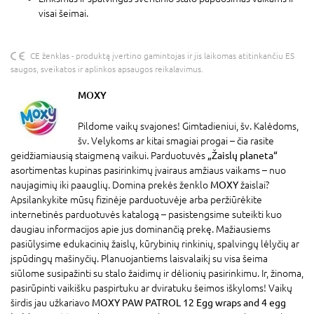
visai šeimai.
CE ženklas - produktą įvertino gamintojas ir jis laikomas atitinkančiu ES
saugos, sveikatos ir aplinkos apsaugos reikalavimus.
MOXY
Pildome vaikų svajones! Gimtadieniui, šv. Kalėdoms,
šv. Velykoms ar kitai smagiai progai – čia rasite
geidžiamiausią staigmeną vaikui. Parduotuvės
„Žaislų planeta“
asortimentas kupinas pasirinkimų įvairaus amžiaus vaikams – nuo
naujagimių iki paauglių. Domina prekės ženklo
MOXY
žaislai?
Apsilankykite mūsų fizinėje parduotuvėje arba peržiūrėkite
internetinės parduotuvės katalogą – pasistengsime suteikti kuo
daugiau informacijos apie jus dominančią prekę. Mažiausiems
pasiūlysime edukacinių žaislų, kūrybinių rinkinių, spalvingų lėlyčių ar
įspūdingų mašinyčių. Planuojantiems laisvalaikį su visa šeima
siūlome susipažinti su stalo žaidimų ir dėlionių pasirinkimu. Ir, žinoma,
pasirūpinti vaikišku paspirtuku ar dviratuku šeimos iškyloms! Vaikų
širdis jau užkariavo
MOXY PAW PATROL 12 Egg wraps and 4 egg