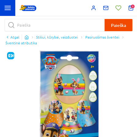
0
Paieška
Atgal
Stiliui, kūrybai, vaizduotei
Pasiruošimas šventei
Šventinė atributika
E-KAINA