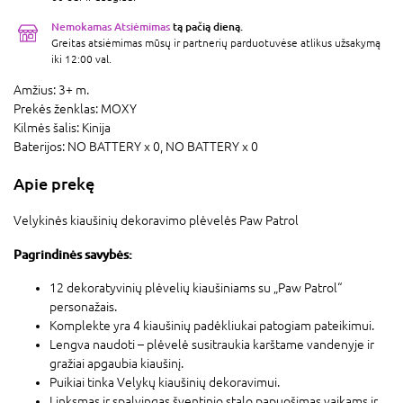
Nemokamas Atsiėmimas
tą pačią dieną.
Greitas atsiėmimas mūsų ir partnerių parduotuvėse atlikus užsakymą
iki 12:00 val.
Amžius:
3+ m.
Prekės ženklas:
MOXY
Kilmės šalis:
Kinija
Baterijos:
NO BATTERY x 0,
NO BATTERY x 0
Apie prekę
Velykinės kiaušinių dekoravimo plėvelės Paw Patrol
Pagrindinės savybės:
12 dekoratyvinių plėvelių kiaušiniams su „Paw Patrol“
personažais.
Komplekte yra 4 kiaušinių padėkliukai patogiam pateikimui.
Lengva naudoti – plėvelė susitraukia karštame vandenyje ir
gražiai apgaubia kiaušinį.
Puikiai tinka Velykų kiaušinių dekoravimui.
Linksmas ir spalvingas šventinio stalo papuošimas vaikams ir