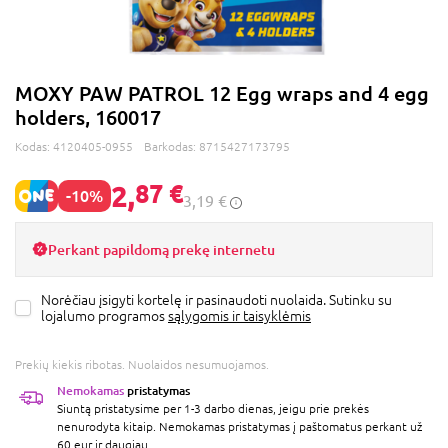
MOXY PAW PATROL 12 Egg wraps and 4 egg
holders, 160017
Kodas:
4120405-0955
Barkodas:
8715427173795
2,
87 €
-10%
3,19 €
Perkant papildomą prekę internetu
Norėčiau įsigyti kortelę ir pasinaudoti nuolaida. Sutinku su
lojalumo programos
sąlygomis ir taisyklėmis
Prekių kiekis ribotas. Nuolaidos nesumuojamos.
Nemokamas
pristatymas
Siuntą pristatysime per 1-3 darbo dienas, jeigu prie prekės
nenurodyta kitaip. Nemokamas pristatymas į paštomatus perkant už
60 eur ir daugiau.