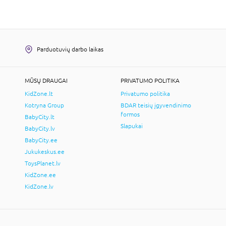
Parduotuvių darbo laikas
MŪSŲ DRAUGAI
PRIVATUMO POLITIKA
KidZone.lt
Privatumo politika
Kotryna Group
BDAR teisių įgyvendinimo
formos
BabyCity.lt
Slapukai
BabyCity.lv
BabyCity.ee
Jukukeskus.ee
ToysPlanet.lv
KidZone.ee
KidZone.lv