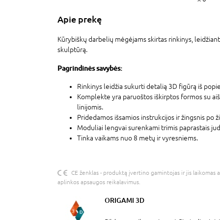
Apie prekę
Kūrybiškų darbelių mėgėjams skirtas rinkinys, leidžian
skulptūrą.
Pagrindinės savybės:
Rinkinys leidžia sukurti detalią 3D figūrą iš popie
Komplekte yra paruoštos iškirptos formos su ai
linijomis.
Pridedamos išsamios instrukcijos ir žingsnis po 
Moduliai lengvai surenkami trimis paprastais jude
Tinka vaikams nuo 8 metų ir vyresniems.
CE ženklas - produktą įvertino gamintojas ir jis laikomas 
aplinkos apsaugos reikalavimus.
ORIGAMI 3D