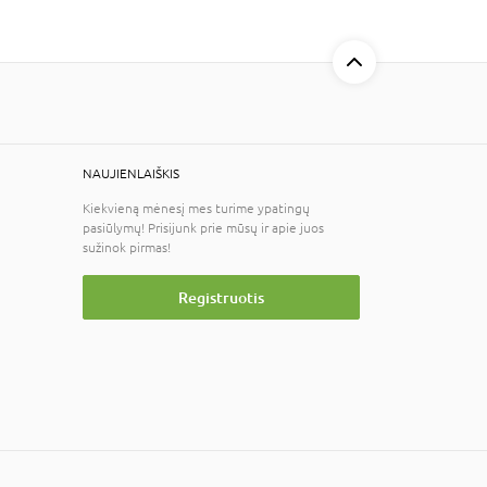
NAUJIENLAIŠKIS
Kiekvieną mėnesį mes turime ypatingų
pasiūlymų! Prisijunk prie mūsų ir apie juos
sužinok pirmas!
Registruotis