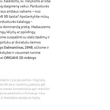
šv. Kalėdoms, šv. Velykoms ar kitai
usią staigmeną vaikui. Parduotuvės
iraus amžiaus vaikams – nuo
MI 3D
žaislai? Apsilankykite mūsų
parduotuvės katalogą –
jus dominančią prekę. Mažiausiems
ingų lėlyčių ar įspūdingų
ome susipažinti su stalo žaidimų ir
aspirtuku ar dviratuku šeimos
ys Dalmantinas, 2848
, siūlome ir
 kokybei ir visuomet norime
kei
ORIGAMI 3D rinkinys
kslams ir yra pavyzdinės. Originalių
bės dėl savo vizualinių ypatybių gali
a prekės komplektacija gali neatitikti
šyme pateikiama informacija. Kilus
.lt
Pastebėjus aprašymo klaidų