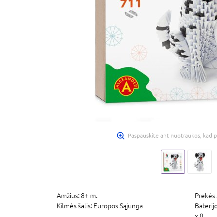
Paspauskite ant nuotraukos, kad p
Amžius:
8+ m.
Prekės 
Kilmės šalis:
Europos Sąjunga
Baterij
x 0