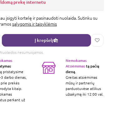
ildomą prekę internetu
au įsigyti kortelę ir pasinaudoti nuolaida. Sutinku su
gramos
sąlygomis ir taisyklėmis
Į krepšelį
s. Nuolaidos nesumuojamos.
okamas
Nemokamas
tatymas
Atsiėmimas
tą pačią
dieną.
ą pristatysime
-3 darbo dienas,
Greitas atsiėmimas
 prie prekės
mūsų ir partnerių
odyta kitaip.
parduotuvėse atlikus
okamas
užsakymą iki 12:00 val.
atus perkant už