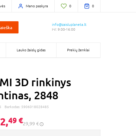
vės
Mano paskyra
0
0
info@zaisluplaneta.lt
aieška
I-V: 9:00-16:00
Lauko žaislų gidas
Prekių ženklai
I 3D rinkinys
tinas, 2848
6
Barkodas:
5906018028485
2,
49 €
29,99 €