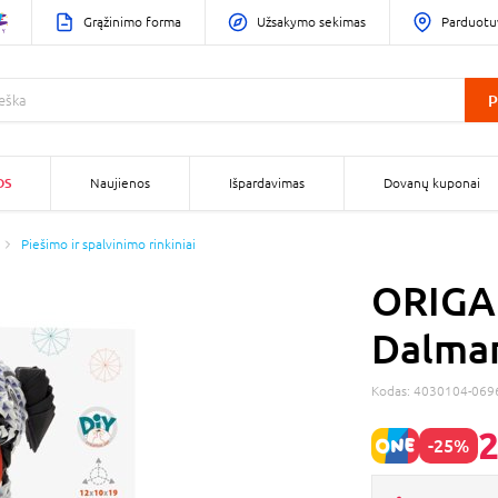
Grąžinimo forma
Užsakymo sekimas
Parduotu
P
OS
Naujienos
Išpardavimas
Dovanų kuponai
Piešimo ir spalvinimo rinkiniai
ORIGAM
Dalman
Kodas:
4030104-069
2
-25%