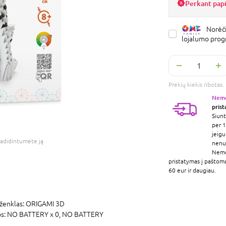
Perkant pap
Norėči
lojalumo pro
Prekių kiekis ribota
Nem
pris
Siunt
per 1
jeigu
adidintumėte ją
nenur
Nem
pristatymas į paštom
60 eur ir daugiau.
ženklas:
ORIGAMI 3D
os:
NO BATTERY x 0,
NO BATTERY