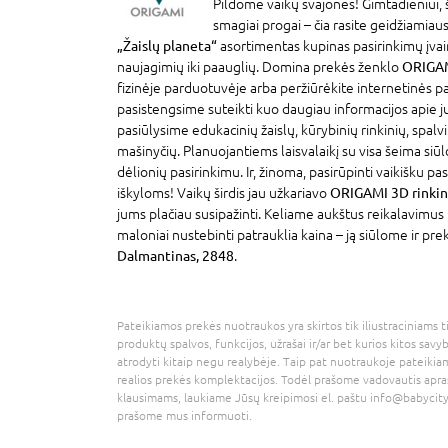
Pildome vaikų svajones! Gimtadieniui, 
smagiai progai – čia rasite geidžiamia
„Žaislų planeta“
asortimentas kupinas pasirinkimų įva
naujagimių iki paauglių. Domina prekės ženklo
ORIGA
fizinėje parduotuvėje arba peržiūrėkite internetinės 
pasistengsime suteikti kuo daugiau informacijos apie 
pasiūlysime edukacinių žaislų, kūrybinių rinkinių, spalv
mašinyčių. Planuojantiems laisvalaikį su visa šeima siūl
dėlionių pasirinkimu. Ir, žinoma, pasirūpinti vaikišku p
iškyloms! Vaikų širdis jau užkariavo
ORIGAMI 3D rinkin
jums plačiau susipažinti. Keliame aukštus reikalavimus
maloniai nustebinti patrauklia kaina – ją siūlome ir pre
Dalmantinas, 2848
.
Pateikiamos prekės nuotraukos yra skirtos tik iliustraciniams ti
produktų spalvos, funkcijos, užrašai ir/ar bet kurios kitos savy
atrodyti kitaip negu realybėje. Taip pat nuotraukoje pateikiam
realios prekės komplektacijos. Todėl prašome vadovautis apra
klausimams, laukiame Jūsų kreipimosi el. paštu
info@babycity
prašome mus informuoti.