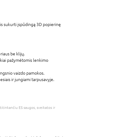
tis sukurti įspūdingą 3D popierinę
riaus be klijų.
škiai pažymėtomis lenkimo
žingsnio vaizdo pamokos.
siais ir jungiami tarpusavyje.
atitinkančiu ES saugos, sveikatos ir