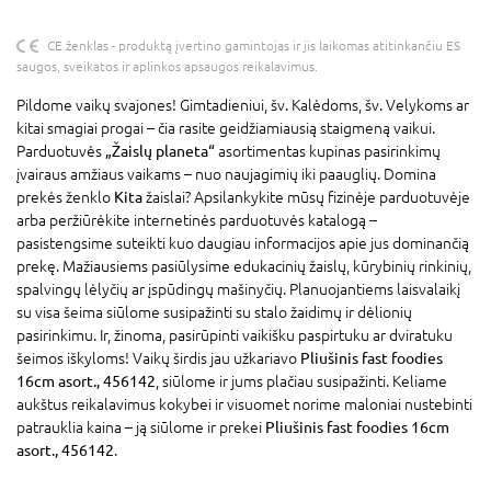
CE ženklas - produktą įvertino gamintojas ir jis laikomas atitinkančiu ES
saugos, sveikatos ir aplinkos apsaugos reikalavimus.
Pildome vaikų svajones! Gimtadieniui, šv. Kalėdoms, šv. Velykoms ar
kitai smagiai progai – čia rasite geidžiamiausią staigmeną vaikui.
Parduotuvės
„Žaislų planeta“
asortimentas kupinas pasirinkimų
įvairaus amžiaus vaikams – nuo naujagimių iki paauglių. Domina
prekės ženklo
Kita
žaislai? Apsilankykite mūsų fizinėje parduotuvėje
arba peržiūrėkite internetinės parduotuvės katalogą –
pasistengsime suteikti kuo daugiau informacijos apie jus dominančią
prekę. Mažiausiems pasiūlysime edukacinių žaislų, kūrybinių rinkinių,
spalvingų lėlyčių ar įspūdingų mašinyčių. Planuojantiems laisvalaikį
su visa šeima siūlome susipažinti su stalo žaidimų ir dėlionių
pasirinkimu. Ir, žinoma, pasirūpinti vaikišku paspirtuku ar dviratuku
šeimos iškyloms! Vaikų širdis jau užkariavo
Pliušinis fast foodies
16cm asort., 456142
, siūlome ir jums plačiau susipažinti. Keliame
aukštus reikalavimus kokybei ir visuomet norime maloniai nustebinti
patrauklia kaina – ją siūlome ir prekei
Pliušinis fast foodies 16cm
asort., 456142
.