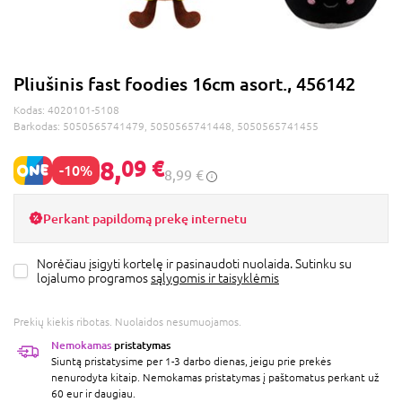
Pliušinis fast foodies 16cm asort., 456142
Kodas:
4020101-5108
Barkodas:
5050565741479, 5050565741448, 5050565741455
8,
09 €
-10%
8,99 €
Perkant papildomą prekę internetu
Norėčiau įsigyti kortelę ir pasinaudoti nuolaida. Sutinku su
lojalumo programos
sąlygomis ir taisyklėmis
Prekių kiekis ribotas. Nuolaidos nesumuojamos.
Nemokamas
pristatymas
Siuntą pristatysime per 1-3 darbo dienas, jeigu prie prekės
nenurodyta kitaip. Nemokamas pristatymas į paštomatus perkant už
60 eur ir daugiau.