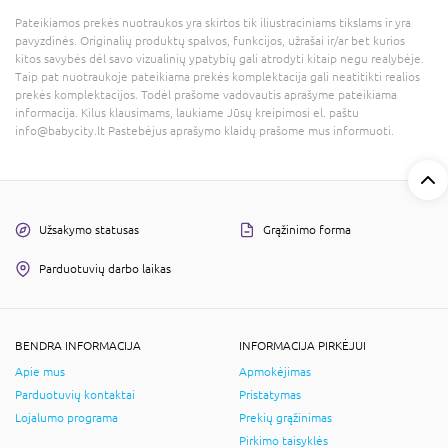
Pateikiamos prekės nuotraukos yra skirtos tik iliustraciniams tikslams ir yra
pavyzdinės. Originalių produktų spalvos, funkcijos, užrašai ir/ar bet kurios
kitos savybės dėl savo vizualinių ypatybių gali atrodyti kitaip negu realybėje.
Taip pat nuotraukoje pateikiama prekės komplektacija gali neatitikti realios
prekės komplektacijos. Todėl prašome vadovautis aprašyme pateikiama
informacija. Kilus klausimams, laukiame Jūsų kreipimosi el. paštu
info@babycity.lt Pastebėjus aprašymo klaidų prašome mus informuoti.
Užsakymo statusas
Grąžinimo forma
Parduotuvių darbo laikas
BENDRA INFORMACIJA
INFORMACIJA PIRKĖJUI
Apie mus
Apmokėjimas
Parduotuvių kontaktai
Pristatymas
Lojalumo programa
Prekių grąžinimas
Pirkimo taisyklės