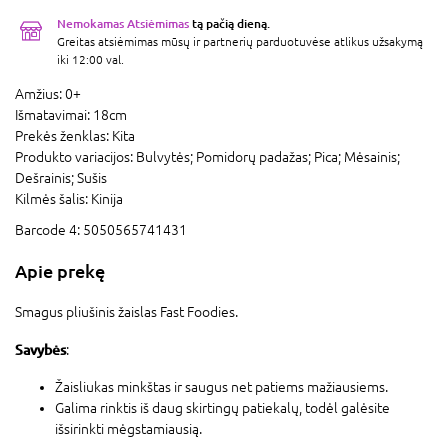
Nemokamas Atsiėmimas
tą pačią dieną.
Greitas atsiėmimas mūsų ir partnerių parduotuvėse atlikus užsakymą
iki 12:00 val.
Amžius:
0+
Išmatavimai:
18cm
Prekės ženklas:
Kita
Produkto variacijos:
Bulvytės; Pomidorų padažas; Pica; Mėsainis;
Dešrainis; Sušis
Kilmės šalis:
Kinija
Barcode 4:
5050565741431
Apie prekę
Smagus pliušinis žaislas Fast Foodies.
Savybės
:
Žaisliukas minkštas ir saugus net patiems mažiausiems.
Galima rinktis iš daug skirtingų patiekalų, todėl galėsite
išsirinkti mėgstamiausią.