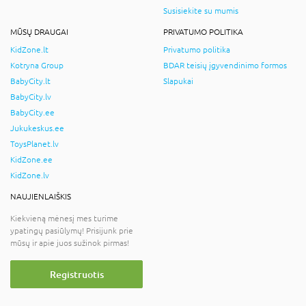
Susisiekite su mumis
MŪSŲ DRAUGAI
PRIVATUMO POLITIKA
KidZone.lt
Privatumo politika
Kotryna Group
BDAR teisių įgyvendinimo formos
BabyCity.lt
Slapukai
BabyCity.lv
BabyCity.ee
Jukukeskus.ee
ToysPlanet.lv
KidZone.ee
KidZone.lv
NAUJIENLAIŠKIS
Kiekvieną mėnesį mes turime
ypatingų pasiūlymų! Prisijunk prie
mūsų ir apie juos sužinok pirmas!
Registruotis