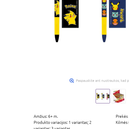
Paspauskite ant nuotraukos, kad p
Amžius:
6+ m.
Prekės 
Produkto variacijos:
1 variantas; 2
Kilmės 
variantas; 3 variantas