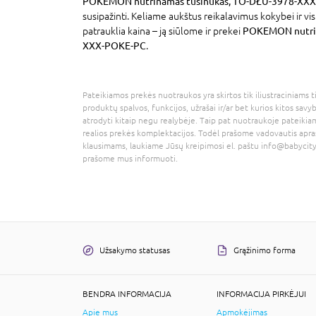
POKEMON nutrinamas tušinukas, TO-DŁU-3978-XX
susipažinti. Keliame aukštus reikalavimus kokybei ir v
patrauklia kaina – ją siūlome ir prekei
POKEMON nutrin
XXX-POKE-PC
.
Pateikiamos prekės nuotraukos yra skirtos tik iliustraciniams ti
produktų spalvos, funkcijos, užrašai ir/ar bet kurios kitos savy
atrodyti kitaip negu realybėje. Taip pat nuotraukoje pateikiam
realios prekės komplektacijos. Todėl prašome vadovautis apra
klausimams, laukiame Jūsų kreipimosi el. paštu
info@babycity
prašome mus informuoti.
Užsakymo statusas
Grąžinimo forma
BENDRA INFORMACIJA
INFORMACIJA PIRKĖJUI
Apie mus
Apmokėjimas