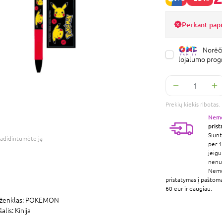
Perkant pap
Norėči
lojalumo pro
Prekių kiekis ribota
Nem
pris
Siunt
adidintumėte ją
per 1
jeigu
nenur
Nem
pristatymas į paštom
60 eur ir daugiau.
ženklas:
POKEMON
šalis:
Kinija