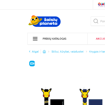
AKCIJ
PREKIŲ KATALOGAS
Atgal
Stiliui, kūrybai, vaizduotei
Knygos ir kan
E-KAINA