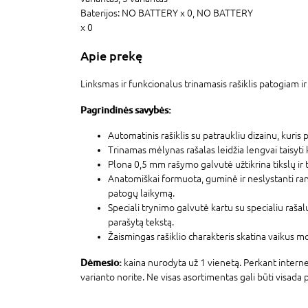
Baterijos:
NO BATTERY x 0,
NO BATTERY
x 0
Apie prekę
Linksmas ir funkcionalus trinamasis rašiklis patogiam ir
Pagrindinės savybės:
Automatinis rašiklis su patraukliu dizainu, kuris
Trinamas mėlynas rašalas leidžia lengvai taisyti k
Plona 0,5 mm rašymo galvutė užtikrina tikslų ir 
Anatomiškai formuota, guminė ir neslystanti ra
patogų laikymą.
Speciali trynimo galvutė kartu su specialiu rašalu le
parašytą tekstą.
Žaismingas rašiklio charakteris skatina vaikus m
Dėmesio:
kaina nurodyta už 1 vienetą. Perkant intern
varianto norite. Ne visas asortimentas gali būti visada 