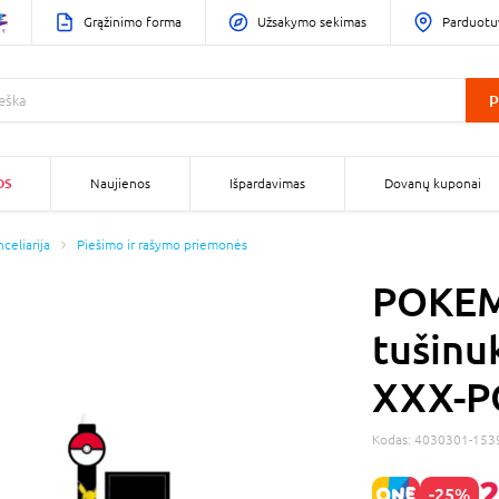
Grąžinimo forma
Užsakymo sekimas
Parduotu
P
OS
Naujienos
Išpardavimas
Dovanų kuponai
celiarija
Piešimo ir rašymo priemonės
POKEM
tušinu
XXX-P
Kodas:
4030301-153
2
-25%