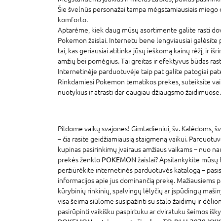
Šie švelnūs personažai tampa mėgstamiausiais miego d
komforto.
Aptarėme, kiek daug mūsų asortimente galite rasti dova
Pokemon žaislai. Internetu bene lengviausiai galėsite pa
tai, kas geriausiai atitinka jūsų ieškomą kainų rėžį, ir išri
amžių bei pomėgius. Tai greitas ir efektyvus būdas rasti 
Internetinėje parduotuvėje taip pat galite patogiai pat
Rinkdamiesi Pokemon tematikos prekes, suteiksite vaik
nuotykius ir atrasti dar daugiau džiaugsmo žaidimuose.
Pildome vaikų svajones! Gimtadieniui, šv. Kalėdoms, šv
– čia rasite geidžiamiausią staigmeną vaikui. Parduotu
kupinas pasirinkimų įvairaus amžiaus vaikams – nuo na
prekės ženklo
POKEMON
žaislai? Apsilankykite mūsų 
peržiūrėkite internetinės parduotuvės katalogą – pasi
informacijos apie jus dominančią prekę. Mažiausiems p
kūrybinių rinkinių, spalvingų lėlyčių ar įspūdingų mašin
visa šeima siūlome susipažinti su stalo žaidimų ir dėlion
pasirūpinti vaikišku paspirtuku ar dviratuku šeimos išky