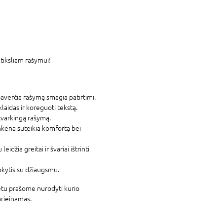
 tiksliam rašymui!
 paverčia rašymą smagia patirtimi.
laidas ir koreguoti tekstą.
tvarkingą rašymą.
nkena suteikia komfortą bei
idžia greitai ir švariai ištrinti
okytis su džiaugsmu.
etu prašome nurodyti kurio
prieinamas.