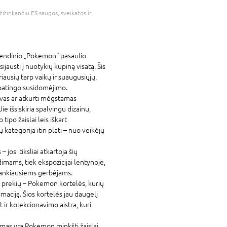
atitinkančiu ES saugos, sveikatos ir
egendinio „Pokemon“ pasaulio
ijausti į nuotykių kupiną visatą. Šis
iausių tarp vaikų ir suaugusiųjų,
 ypatingo susidomėjimo.
vas ar atkurti mėgstamas
ie išsiskiria spalvingu dizainu,
tipo žaislai leis iškart
 kategorija itin plati – nuo veikėjų
 jos tiksliai atkartoja šių
dimams, tiek ekspozicijai lentynoje,
rankiausiems gerbėjams.
ų prekių – Pokemon kortelės, kurių
maciją. Šios kortelės jau daugelį
t ir kolekcionavimo aistra, kuri
imas yra Pokemon minkšti žaislai.