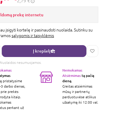
2,79 €
ildomą prekę internetu
au įsigyti kortelę ir pasinaudoti nuolaida. Sutinku su
gramos
sąlygomis ir taisyklėmis
Į krepšelį
s. Nuolaidos nesumuojamos.
okamas
Nemokamas
tatymas
Atsiėmimas
tą pačią
dieną.
ą pristatysime
-3 darbo dienas,
Greitas atsiėmimas
 prie prekės
mūsų ir partnerių
odyta kitaip.
parduotuvėse atlikus
okamas
užsakymą iki 12:00 val.
atus perkant už