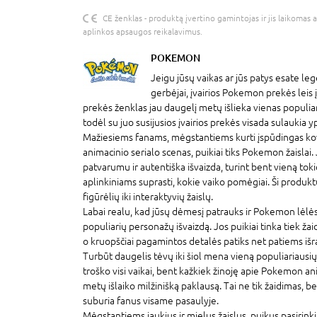
CE ženklas - produktą įvertino gamintojas ir jis laikomas 
aplinkos apsaugos reikalavimus.
POKEMON
Jeigu jūsų vaikas ar jūs patys esate l
gerbėjai, įvairios Pokemon prekės leis įs
prekės ženklas jau daugelį metų išlieka vienas populiar
todėl su juo susijusios įvairios prekės visada sulaukia
Mažiesiems fanams, mėgstantiems kurti įspūdingas ko
animacinio serialo scenas, puikiai tiks Pokemon žaislai. J
patvarumu ir autentiška išvaizda, turint bent vieną tokio 
aplinkiniams suprasti, kokie vaiko pomėgiai. Ši produktų
figūrėlių iki interaktyvių žaislų.
Labai realu, kad jūsų dėmesį patrauks ir Pokemon lėlės –
populiarių personažų išvaizdą. Jos puikiai tinka tiek žai
o kruopščiai pagamintos detalės patiks net patiems iš
Turbūt daugelis tėvų iki šiol mena vieną populiariausi
troško visi vaikai, bent kažkiek žinoję apie Pokemon ani
metų išlaiko milžinišką paklausą. Tai ne tik žaidimas, be
suburia fanus visame pasaulyje.
Mėgstantiems jaukius ir mielus žaislus, puikus pasirink