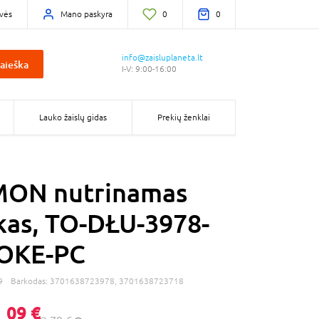
vės
Mano paskyra
0
0
info@zaisluplaneta.lt
aieška
I-V: 9:00-16:00
Lauko žaislų gidas
Prekių ženklai
ON nutrinamas
kas, TO-DŁU-3978-
OKE-PC
9
Barkodas:
3701638723978, 3701638723718
,
09 €