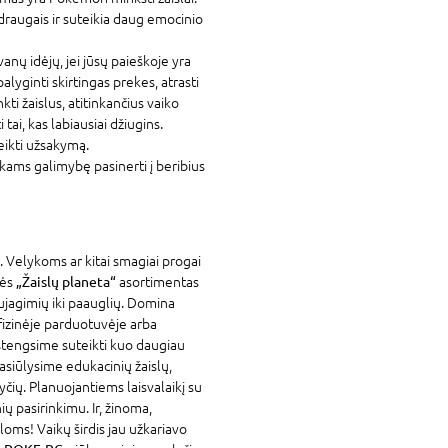
raugais ir suteikia daug emocinio
nų idėjų, jei jūsų paieškoje yra
lyginti skirtingas prekes, atrasti
nkti žaislus, atitinkančius vaiko
tai, kas labiausiai džiugins.
eikti užsakymą.
ams galimybę pasinerti į beribius
. Velykoms ar kitai smagiai progai
vės
„Žaislų planeta“
asortimentas
ujagimių iki paauglių. Domina
fizinėje parduotuvėje arba
stengsime suteikti kuo daugiau
asiūlysime edukacinių žaislų,
yčių. Planuojantiems laisvalaikį su
ių pasirinkimu. Ir, žinoma,
loms! Vaikų širdis jau užkariavo