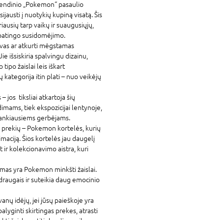
egendinio „Pokemon“ pasaulio
ijausti į nuotykių kupiną visatą. Šis
iausių tarp vaikų ir suaugusiųjų,
 ypatingo susidomėjimo.
vas ar atkurti mėgstamas
ie išsiskiria spalvingu dizainu,
tipo žaislai leis iškart
 kategorija itin plati – nuo veikėjų
 jos tiksliai atkartoja šių
dimams, tiek ekspozicijai lentynoje,
rankiausiems gerbėjams.
ų prekių – Pokemon kortelės, kurių
maciją. Šios kortelės jau daugelį
t ir kolekcionavimo aistra, kuri
imas yra Pokemon minkšti žaislai.
raugais ir suteikia daug emocinio
nų idėjų, jei jūsų paieškoje yra
lyginti skirtingas prekes, atrasti