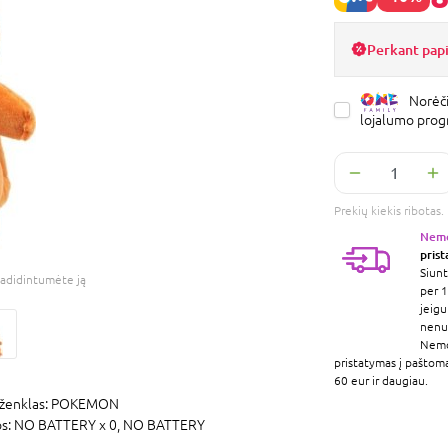
Perkant pap
Norėči
lojalumo pro
Prekių kiekis ribota
Nem
pris
Siunt
adidintumėte ją
per 1
jeigu
nenur
Nem
pristatymas į paštom
60 eur ir daugiau.
ženklas:
POKEMON
os:
NO BATTERY x 0,
NO BATTERY