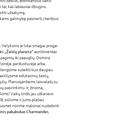
nkti žaislus, atitinkančius vaiko
tai, kas labiausiai džiugins.
eikti užsakymą.
ams galimybę pasinerti į beribius
. Velykoms ar kitai smagiai progai
vės
„Žaislų planeta“
asortimentas
ujagimių iki paauglių. Domina
fizinėje parduotuvėje arba
stengsime suteikti kuo daugiau
asiūlysime edukacinių žaislų,
yčių. Planuojantiems laisvalaikį su
ių pasirinkimu. Ir, žinoma,
loms! Vaikų širdis jau užkariavo
20
, siūlome ir jums plačiau
isuomet norime maloniai nustebinti
nis pakabukas Charmander,