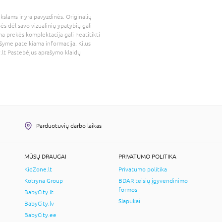
kslams ir yra pavyzdinės. Originalių
bės dėl savo vizualinių ypatybių gali
a prekės komplektacija gali neatitikti
šyme pateikiama informacija. Kilus
.lt
Pastebėjus aprašymo klaidų
Parduotuvių darbo laikas
MŪSŲ DRAUGAI
PRIVATUMO POLITIKA
KidZone.lt
Privatumo politika
Kotryna Group
BDAR teisių įgyvendinimo
formos
BabyCity.lt
Slapukai
BabyCity.lv
BabyCity.ee