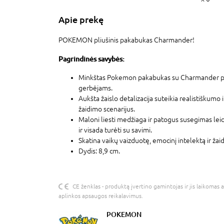
Apie prekę
POKEMON pliušinis pakabukas Charmander!
Pagrindinės savybės:
Minkštas Pokemon pakabukas su Charmander pu
gerbėjams.
Aukšta žaislo detalizacija suteikia realistiškumo 
žaidimo scenarijus.
Maloni liesti medžiaga ir patogus susegimas leidž
ir visada turėti su savimi.
Skatina vaikų vaizduotę, emocinį intelektą ir žai
Dydis: 8,9 cm.
CE ženklas - produktą įvertino gamintojas ir jis laikomas 
aplinkos apsaugos reikalavimus.
POKEMON