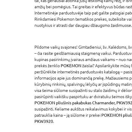
tai, kas geriausiai atitinka jūsų ieškomą kainų rėžį, ir išri
amžių bei pomėgius. Tai greitas ir efektyvus būdas rasti 
Internetinėje parduotuvėje taip pat galite patogiai pat
Rinkdamiesi Pokemon tematikos prekes, suteiksite vaik
nuotykius ir atrasti dar daugiau džiaugsmo žaidimuose.
Pildome vaikų svajones! Gimtadieniui, šv. Kalėdoms, šv
– čia rasite geidžiamiausią staigmeną vaikui. Parduotu
kupinas pasirinkimų įvairaus amžiaus vaikams – nuo na
prekės ženklo
POKEMON
žaislai? Apsilankykite mūsų 
peržiūrėkite internetinės parduotuvės katalogą – pasi
informacijos apie jus dominančią prekę. Mažiausiems p
kūrybinių rinkinių, spalvingų lėlyčių ar įspūdingų mašin
visa šeima siūlome susipažinti su stalo žaidimų ir dėlion
pasirūpinti vaikišku paspirtuku ar dviratuku šeimos išky
POKEMON pliušinis pakabukas Charmander, PKW39
susipažinti. Keliame aukštus reikalavimus kokybei ir v
patrauklia kaina – ją siūlome ir prekei
POKEMON pliuši
PKW3920
.