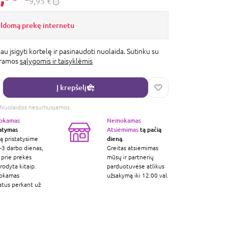
9,95 €
ildomą prekę internetu
au įsigyti kortelę ir pasinaudoti nuolaida. Sutinku su
gramos
sąlygomis ir taisyklėmis
Į krepšelį
s. Nuolaidos nesumuojamos.
okamas
Nemokamas
tatymas
Atsiėmimas
tą pačią
dieną.
ą pristatysime
-3 darbo dienas,
Greitas atsiėmimas
 prie prekės
mūsų ir partnerių
odyta kitaip.
parduotuvėse atlikus
okamas
užsakymą iki 12:00 val.
atus perkant už