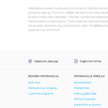
Pateikiamos prekės nuotraukos yra skirtos tik iliustraciniams ti
produktų spalvos, funkcijos, užrašai ir/ar bet kurios kitos savy
atrodyti kitaip negu realybėje. Taip pat nuotraukoje pateikiam
realios prekės komplektacijos. Todėl prašome vadovautis apra
klausimams, laukiame Jūsų kreipimosi el. paštu
info@babycity
prašome mus informuoti.
Užsakymo statusas
Grąžinimo forma
BENDRA INFORMACIJA
INFORMACIJA PIRKĖJUI
Apie mus
Apmokėjimas
Parduotuvių kontaktai
Pristatymas
Lojalumo programa
Prekių grąžinimas
Pirkimo taisyklės
Susisiekite su mumis