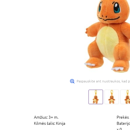
Paspauskite ant nuotraukos, kad p
Amžius:
3+ m.
Prekės 
Kilmės šalis:
Kinija
Baterij
x 0