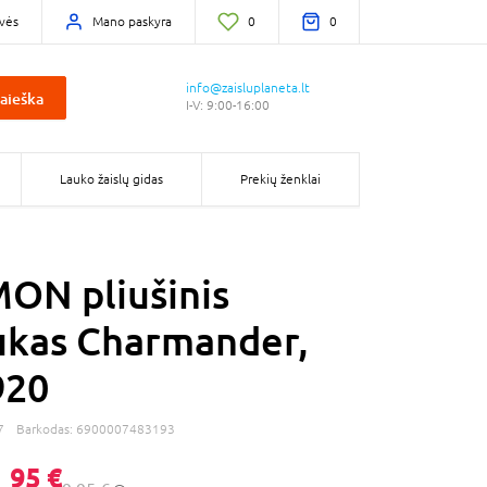
vės
Mano paskyra
0
0
info@zaisluplaneta.lt
aieška
I-V: 9:00-16:00
Lauko žaislų gidas
Prekių ženklai
ON pliušinis
kas Charmander,
20
7
Barkodas:
6900007483193
,
95 €