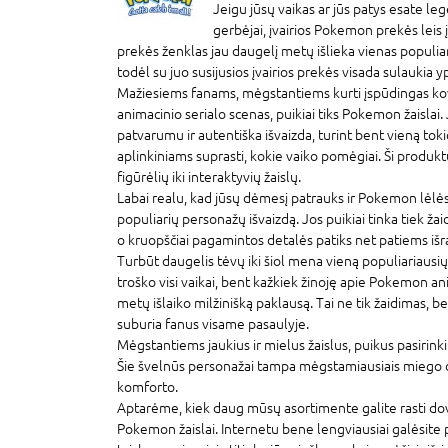
Jeigu jūsų vaikas ar jūs patys esate l
gerbėjai, įvairios Pokemon prekės leis įs
prekės ženklas jau daugelį metų išlieka vienas populiar
todėl su juo susijusios įvairios prekės visada sulaukia
Mažiesiems fanams, mėgstantiems kurti įspūdingas ko
animacinio serialo scenas, puikiai tiks Pokemon žaislai. J
patvarumu ir autentiška išvaizda, turint bent vieną tokio 
aplinkiniams suprasti, kokie vaiko pomėgiai. Ši produktų
figūrėlių iki interaktyvių žaislų.
Labai realu, kad jūsų dėmesį patrauks ir Pokemon lėlės –
populiarių personažų išvaizdą. Jos puikiai tinka tiek žai
o kruopščiai pagamintos detalės patiks net patiems iš
Turbūt daugelis tėvų iki šiol mena vieną populiariausi
troško visi vaikai, bent kažkiek žinoję apie Pokemon ani
metų išlaiko milžinišką paklausą. Tai ne tik žaidimas, be
suburia fanus visame pasaulyje.
Mėgstantiems jaukius ir mielus žaislus, puikus pasirink
Šie švelnūs personažai tampa mėgstamiausiais miego d
komforto.
Aptarėme, kiek daug mūsų asortimente galite rasti dova
Pokemon žaislai. Internetu bene lengviausiai galėsite pa