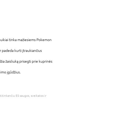
ikiai tinka mažiesiems Pokemon
ir padeda kurti įtraukiančius
ia žaisliuką prisegti prie kuprinės
dimo įgūdžius.
atitinkančiu ES saugos, sveikatos ir