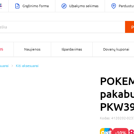
Grąžinimo forma
Užsakymo sekimas
Parduotu
P
OS
Naujienos
Išpardavimas
Dovanų kuponai
suarai
Kiti aksesuarai
POKEM
pakabu
PKW39
Kodas:
4120202-023
8
-10%