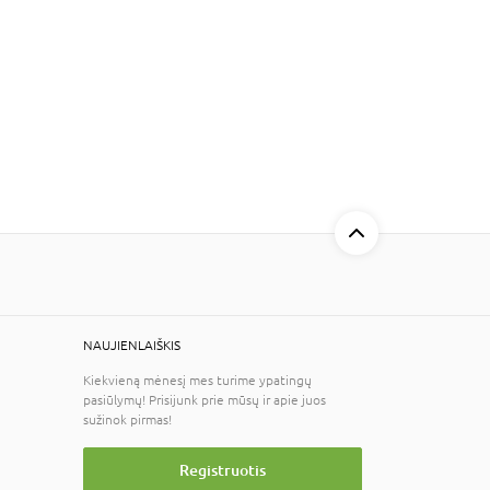
NAUJIENLAIŠKIS
Kiekvieną mėnesį mes turime ypatingų
pasiūlymų! Prisijunk prie mūsų ir apie juos
sužinok pirmas!
Registruotis