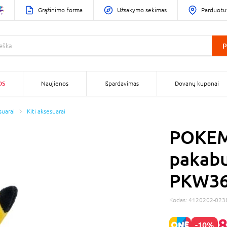
Grąžinimo forma
Užsakymo sekimas
Parduotu
P
OS
Naujienos
Išpardavimas
Dovanų kuponai
suarai
Kiti aksesuarai
POKEM
pakabu
PKW36
Kodas:
4120202-023
8
-10%