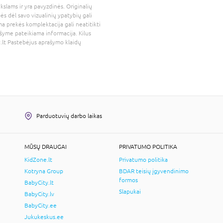
kslams ir yra pavyzdinės. Originalių
bės dėl savo vizualinių ypatybių gali
a prekės komplektacija gali neatitikti
šyme pateikiama informacija. Kilus
.lt
Pastebėjus aprašymo klaidų
Parduotuvių darbo laikas
MŪSŲ DRAUGAI
PRIVATUMO POLITIKA
KidZone.lt
Privatumo politika
Kotryna Group
BDAR teisių įgyvendinimo
formos
BabyCity.lt
Slapukai
BabyCity.lv
BabyCity.ee
Jukukeskus.ee