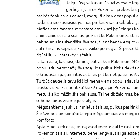
Jeigu jūsų vaikas ar jūs patys esate l
gerbėjai, įvairios Pokemon prekės leis įs
prekės ženklas jau daugelį metų išlieka vienas populiar
todėl su juo susijusios įvairios prekės visada sulaukia
Mažiesiems fanams, mėgstantiems kurti įspūdingas ko
animacinio serialo scenas, puikiai tiks Pokemon žaislai. J
patvarumu ir autentiška išvaizda, turint bent vieną tokio 
aplinkiniams suprasti, kokie vaiko pomėgiai. Ši produktų
figūrėlių iki interaktyvių žaislų.
Labai realu, kad jūsų dėmesį patrauks ir Pokemon lėlės –
populiarių personažų išvaizdą. Jos puikiai tinka tiek žai
o kruopščiai pagamintos detalės patiks net patiems iš
Turbūt daugelis tėvų iki šiol mena vieną populiariausi
troško visi vaikai, bent kažkiek žinoję apie Pokemon ani
metų išlaiko milžinišką paklausą. Tai ne tik žaidimas, be
suburia fanus visame pasaulyje.
Mėgstantiems jaukius ir mielus žaislus, puikus pasirink
Šie švelnūs personažai tampa mėgstamiausiais miego d
komforto.
Aptarėme, kiek daug mūsų asortimente galite rasti dova
Pokemon žaislai. Internetu bene lengviausiai galėsite pa