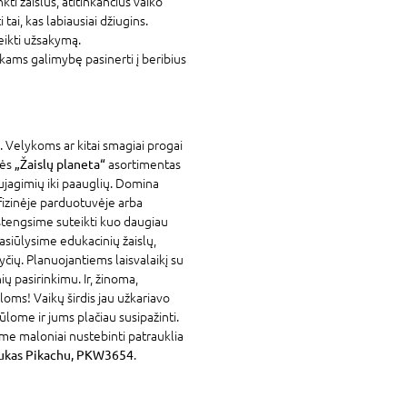
nkti žaislus, atitinkančius vaiko
tai, kas labiausiai džiugins.
eikti užsakymą.
ams galimybę pasinerti į beribius
. Velykoms ar kitai smagiai progai
vės
„Žaislų planeta“
asortimentas
ujagimių iki paauglių. Domina
fizinėje parduotuvėje arba
stengsime suteikti kuo daugiau
asiūlysime edukacinių žaislų,
yčių. Planuojantiems laisvalaikį su
ių pasirinkimu. Ir, žinoma,
loms! Vaikų širdis jau užkariavo
siūlome ir jums plačiau susipažinti.
me maloniai nustebinti patrauklia
ukas Pikachu, PKW3654
.