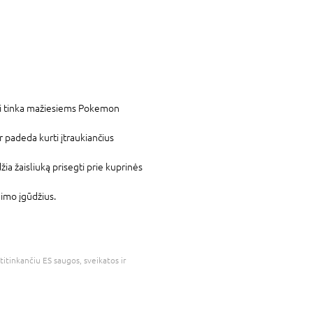
i tinka mažiesiems Pokemon
ir padeda kurti įtraukiančius
ia žaisliuką prisegti prie kuprinės
dimo įgūdžius.
atitinkančiu ES saugos, sveikatos ir