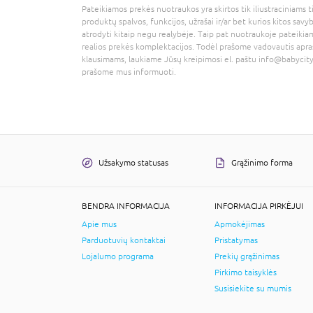
Pateikiamos prekės nuotraukos yra skirtos tik iliustraciniams ti
produktų spalvos, funkcijos, užrašai ir/ar bet kurios kitos savy
atrodyti kitaip negu realybėje. Taip pat nuotraukoje pateikiam
realios prekės komplektacijos. Todėl prašome vadovautis apra
klausimams, laukiame Jūsų kreipimosi el. paštu
info@babycity
prašome mus informuoti.
Užsakymo statusas
Grąžinimo forma
BENDRA INFORMACIJA
INFORMACIJA PIRKĖJUI
Apie mus
Apmokėjimas
Parduotuvių kontaktai
Pristatymas
Lojalumo programa
Prekių grąžinimas
Pirkimo taisyklės
Susisiekite su mumis