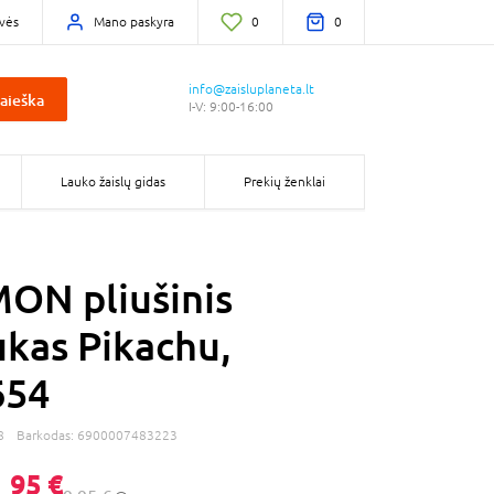
vės
Mano paskyra
0
0
info@zaisluplaneta.lt
aieška
I-V: 9:00-16:00
Lauko žaislų gidas
Prekių ženklai
ON pliušinis
kas Pikachu,
54
8
Barkodas:
6900007483223
,
95 €