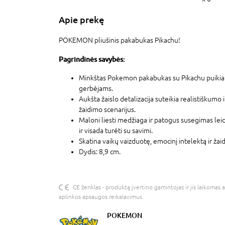
Apie prekę
POKEMON pliušinis pakabukas Pikachu!
Pagrindinės savybės:
Minkštas Pokemon pakabukas su Pikachu puikia
gerbėjams.
Aukšta žaislo detalizacija suteikia realistiškumo 
žaidimo scenarijus.
Maloni liesti medžiaga ir patogus susegimas leidž
ir visada turėti su savimi.
Skatina vaikų vaizduotę, emocinį intelektą ir žai
Dydis: 8,9 cm.
CE ženklas - produktą įvertino gamintojas ir jis laikomas 
aplinkos apsaugos reikalavimus.
POKEMON