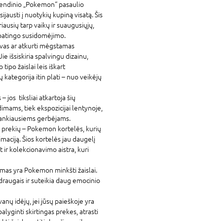
egendinio „Pokemon“ pasaulio
ijausti į nuotykių kupiną visatą. Šis
iausių tarp vaikų ir suaugusiųjų,
 ypatingo susidomėjimo.
vas ar atkurti mėgstamas
ie išsiskiria spalvingu dizainu,
tipo žaislai leis iškart
 kategorija itin plati – nuo veikėjų
 jos tiksliai atkartoja šių
dimams, tiek ekspozicijai lentynoje,
rankiausiems gerbėjams.
ų prekių – Pokemon kortelės, kurių
maciją. Šios kortelės jau daugelį
t ir kolekcionavimo aistra, kuri
imas yra Pokemon minkšti žaislai.
raugais ir suteikia daug emocinio
nų idėjų, jei jūsų paieškoje yra
lyginti skirtingas prekes, atrasti