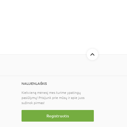
NAUJIENLAIŠKIS
Kiekvieną mėnesį mes turime ypatingų
pasiūlymų! Prisijunk prie mūsų ir apie juos
sužinok pirmas!
Registruotis