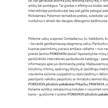
tai, kas geriausiai atitinka jūsų ieškomą kainų rėžį, ir išri
amžių bei pomėgius. Tai greitas ir efektyvus būdas rasti 
Internetinėje parduotuvėje taip pat galite patogiai pat
Rinkdamiesi Pokemon tematikos prekes, suteiksite vaik
nuotykius ir atrasti dar daugiau džiaugsmo žaidimuose.
Pildome vaikų svajones! Gimtadieniui, šv. Kalėdoms, šv
– čia rasite geidžiamiausią staigmeną vaikui. Parduotu
kupinas pasirinkimų įvairaus amžiaus vaikams – nuo na
prekės ženklo
POKEMON
žaislai? Apsilankykite mūsų 
peržiūrėkite internetinės parduotuvės katalogą – pasi
informacijos apie jus dominančią prekę. Mažiausiems p
kūrybinių rinkinių, spalvingų lėlyčių ar įspūdingų mašin
visa šeima siūlome susipažinti su stalo žaidimų ir dėlion
pasirūpinti vaikišku paspirtuku ar dviratuku šeimos išky
POKEMON pliušinis pakabukas Pikachu, PKW3654
, 
Keliame aukštus reikalavimus kokybei ir visuomet nori
kaina – ją siūlome ir prekei
POKEMON pliušinis pakab