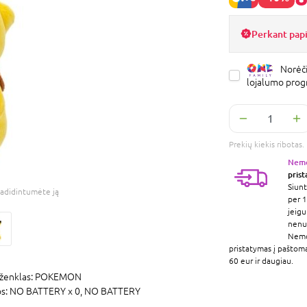
Perkant pap
Norėči
lojalumo pro
Prekių kiekis ribota
Nem
pris
Siunt
adidintumėte ją
per 1
jeigu
nenur
Nem
pristatymas į paštom
60 eur ir daugiau.
ženklas:
POKEMON
os:
NO BATTERY x 0,
NO BATTERY