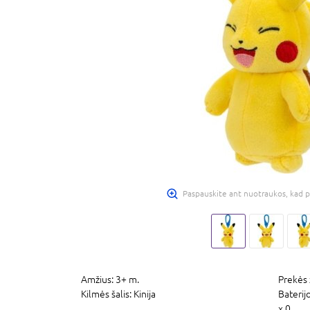
Paspauskite ant nuotraukos, kad p
Amžius:
3+ m.
Prekės 
Kilmės šalis:
Kinija
Baterij
x 0