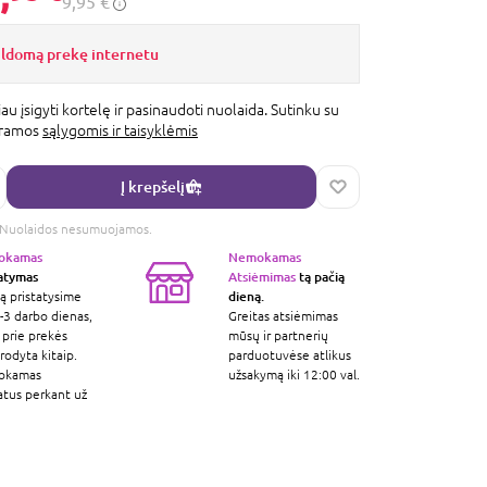
9,95 €
ildomą prekę internetu
au įsigyti kortelę ir pasinaudoti nuolaida. Sutinku su
gramos
sąlygomis ir taisyklėmis
Į krepšelį
s. Nuolaidos nesumuojamos.
okamas
Nemokamas
tatymas
Atsiėmimas
tą pačią
dieną.
ą pristatysime
-3 darbo dienas,
Greitas atsiėmimas
 prie prekės
mūsų ir partnerių
odyta kitaip.
parduotuvėse atlikus
okamas
užsakymą iki 12:00 val.
atus perkant už