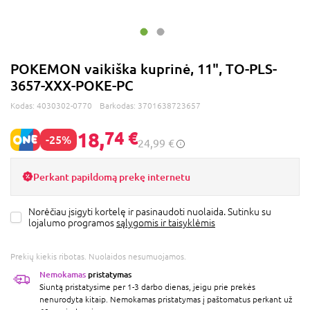
POKEMON vaikiška kuprinė, 11", TO-PLS-
3657-XXX-POKE-PC
Kodas:
4030302-0770
Barkodas:
3701638723657
18,
74 €
-25%
24,99 €
Perkant papildomą prekę internetu
Norėčiau įsigyti kortelę ir pasinaudoti nuolaida. Sutinku su
lojalumo programos
sąlygomis ir taisyklėmis
Prekių kiekis ribotas. Nuolaidos nesumuojamos.
Nemokamas
pristatymas
Siuntą pristatysime per 1-3 darbo dienas, jeigu prie prekės
nenurodyta kitaip. Nemokamas pristatymas į paštomatus perkant už