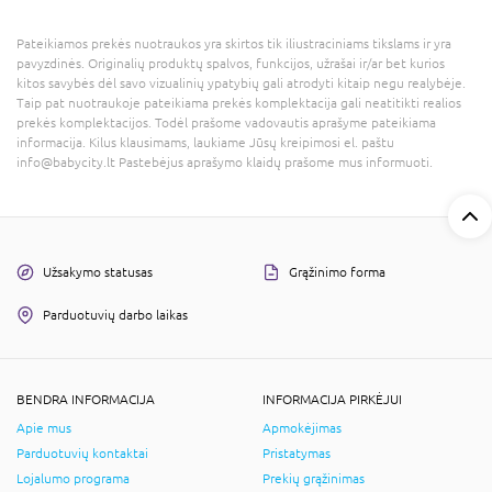
Pateikiamos prekės nuotraukos yra skirtos tik iliustraciniams tikslams ir yra
pavyzdinės. Originalių produktų spalvos, funkcijos, užrašai ir/ar bet kurios
kitos savybės dėl savo vizualinių ypatybių gali atrodyti kitaip negu realybėje.
Taip pat nuotraukoje pateikiama prekės komplektacija gali neatitikti realios
prekės komplektacijos. Todėl prašome vadovautis aprašyme pateikiama
informacija. Kilus klausimams, laukiame Jūsų kreipimosi el. paštu
info@babycity.lt Pastebėjus aprašymo klaidų prašome mus informuoti.
Užsakymo statusas
Grąžinimo forma
Parduotuvių darbo laikas
BENDRA INFORMACIJA
INFORMACIJA PIRKĖJUI
Apie mus
Apmokėjimas
Parduotuvių kontaktai
Pristatymas
Lojalumo programa
Prekių grąžinimas