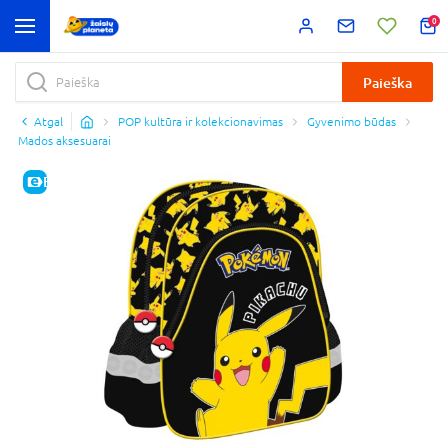
0
Paieška
Atgal
POP kultūra ir kolekcionavimas
Gyvenimo būdas
Mados aksesuarai
E-KAINA