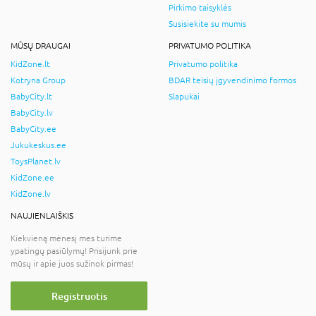
Pirkimo taisyklės
Susisiekite su mumis
MŪSŲ DRAUGAI
PRIVATUMO POLITIKA
KidZone.lt
Privatumo politika
Kotryna Group
BDAR teisių įgyvendinimo formos
BabyCity.lt
Slapukai
BabyCity.lv
BabyCity.ee
Jukukeskus.ee
ToysPlanet.lv
KidZone.ee
KidZone.lv
NAUJIENLAIŠKIS
Kiekvieną mėnesį mes turime
ypatingų pasiūlymų! Prisijunk prie
mūsų ir apie juos sužinok pirmas!
Registruotis