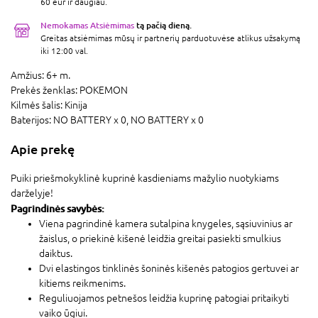
60 eur ir daugiau.
Nemokamas Atsiėmimas
tą pačią dieną.
Greitas atsiėmimas mūsų ir partnerių parduotuvėse atlikus užsakymą
iki 12:00 val.
Amžius:
6+ m.
Prekės ženklas:
POKEMON
Kilmės šalis:
Kinija
Baterijos:
NO BATTERY x 0,
NO BATTERY x 0
Apie prekę
Puiki priešmokyklinė kuprinė kasdieniams mažylio nuotykiams
darželyje!
Pagrindinės savybės:
Viena pagrindinė kamera sutalpina knygeles, sąsiuvinius ar
žaislus, o priekinė kišenė leidžia greitai pasiekti smulkius
daiktus.
Dvi elastingos tinklinės šoninės kišenės patogios gertuvei ar
kitiems reikmenims.
Reguliuojamos petnešos leidžia kuprinę patogiai pritaikyti
vaiko ūgiui.