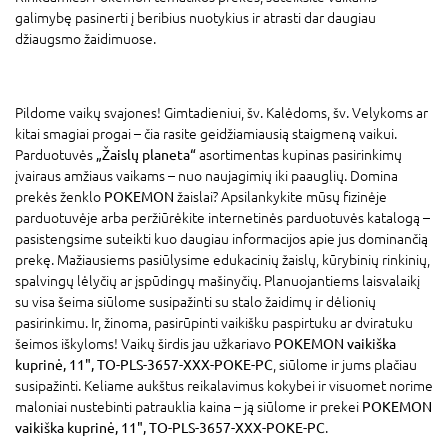
galimybę pasinerti į beribius nuotykius ir atrasti dar daugiau
džiaugsmo žaidimuose.
Pildome vaikų svajones! Gimtadieniui, šv. Kalėdoms, šv. Velykoms ar
kitai smagiai progai – čia rasite geidžiamiausią staigmeną vaikui.
Parduotuvės
„Žaislų planeta“
asortimentas kupinas pasirinkimų
įvairaus amžiaus vaikams – nuo naujagimių iki paauglių. Domina
prekės ženklo
POKEMON
žaislai? Apsilankykite mūsų fizinėje
parduotuvėje arba peržiūrėkite internetinės parduotuvės katalogą –
pasistengsime suteikti kuo daugiau informacijos apie jus dominančią
prekę. Mažiausiems pasiūlysime edukacinių žaislų, kūrybinių rinkinių,
spalvingų lėlyčių ar įspūdingų mašinyčių. Planuojantiems laisvalaikį
su visa šeima siūlome susipažinti su stalo žaidimų ir dėlionių
pasirinkimu. Ir, žinoma, pasirūpinti vaikišku paspirtuku ar dviratuku
šeimos iškyloms! Vaikų širdis jau užkariavo
POKEMON vaikiška
kuprinė, 11", TO-PLS-3657-XXX-POKE-PC
, siūlome ir jums plačiau
susipažinti. Keliame aukštus reikalavimus kokybei ir visuomet norime
maloniai nustebinti patrauklia kaina – ją siūlome ir prekei
POKEMON
vaikiška kuprinė, 11", TO-PLS-3657-XXX-POKE-PC
.