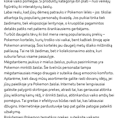
kokie vaiko pomėgiai. Ši produktų kategorija itin plati – nuo veikėjų
figūrėlių iki interaktyvių žaislų.
Labai realu, kad jūsų dėmesį patrauks ir Pokemon lėlės – jos tiksliai
atkartoja šių populiarių personažų išvaizdą. Jos puikiai tinka tiek
žaidimams, tiek ekspozicijai lentynoje, o kruopščiai pagamintos
detalės patiks net patiems išrankiausiems gerbėjams.
Turbūt daugelis tėvų iki šiol mena vieną populiariausių prekių –
Pokemon kortelės, kurių troško visi vaikai, bent kažkiek žinoję apie
Pokemon animaciją. Šios kortelės jau daugelį metų išlaiko milžinišką
paklausą. Tai ne tik žaidimas, bet ir kolekcionavimo aistra, kuri
suburia fanus visame pasaulyje.
Mėgstantiems jaukius ir mielus žaislus, puikus pasirinkimas yra
Pokemon minkšti žaislai. Šie švelnūs personažai tampa
mėgstamiausiais miego draugais ir suteikia daug emocinio komforto.
Aptarėme, kiek daug mūsų asortimente galite rasti dovanų idėjų, jei
jūsų paieškoje yra Pokemon žaislai. Internetu bene lengviausiai
galėsite palyginti skirtingas prekes, atrasti tai, kas geriausiai atitinka
jūsų ieškomą kainų rėžį, ir išrinkti žaislus, atitinkančius vaiko amžių bei
pomėgius. Tai greitas ir efektyvus būdas rasti tai, kas labiausiai
džiugins. Internetinėje parduotuvėje taip pat galite patogiai pateikti
užsakymą.
Rinkdamiesi Pokemon tematikos prekes, suteiksite vaikams