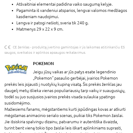
Atšvaitiniai elementai padidina vaiko saugumą kelyje.
Pagaminta iš vandeniui atsparios, lengvai valomos medžiagos
kasdieniam naudojimui.
Lengva ir patogi nešioti, sveria tik 240 g.
Matmenys 29 x 22 x 9 cm.
CE ženklas - produktą įvertino gamintojas ir jis laikomas atitinkančiu ES
saugos, sveikatos ir aplinkos apsaugos reikalavimus.
POKEMON
Jeigu jūsų vaikas ar jūs patys esate legendinio
„Pokemon“ pasaulio gerbėjai, įvairios Pokemon
prekės leis įsijausti į nuotykių kupiną visatą. Šis prekės ženklas jau
daugelį metų išlieka vienas populiariausių tarp vaikų ir suaugusiųjų,
todėl su juo susijusios įvairios prekės visada sulaukia ypatingo
susidomėjimo.
Mažiesiems fanams, mėgstantiems kurti įspūdingas kovas ar atkurti
mėgstamas animacinio serialo scenas, puikiai tiks Pokemon žaislai.
Jie išsiskiria spalvingu dizainu, patvarumu ir autentiška išvaizda,
turint bent vieną tokio tipo žaislai leis iškart aplinkiniams suprasti,