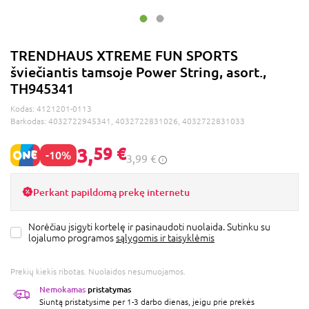
TRENDHAUS XTREME FUN SPORTS
šviečiantis tamsoje Power String, asort.,
TH945341
Kodas:
4121201-0113
Barkodas:
4032722945341, 4032722831026, 4032722831033
3,
59 €
-10%
3,99 €
Perkant papildomą prekę internetu
Norėčiau įsigyti kortelę ir pasinaudoti nuolaida. Sutinku su
lojalumo programos
sąlygomis ir taisyklėmis
Prekių kiekis ribotas. Nuolaidos nesumuojamos.
Nemokamas
pristatymas
Siuntą pristatysime per 1-3 darbo dienas, jeigu prie prekės