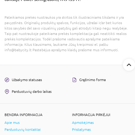
Pateikiamos prekės nuotraukos yra skirtos tik iliustraciniams tikslams ir yra
pavyzdinės. Originalių produktų spalvos, funkcijos, užrašai ir/ar bet kurios
kitos savybės dėl savo vizualinių ypatybių gali atrodyti kitaip negu realybėje.
Taip pat nuotraukoje pateikiama prekės komplektacija gali neatitikti realios
prekės komplektacijos. Todėl prašome vadovautis aprašyme pateikiama
informacija. Kilus klausimams, laukiame Jūsų kreipimosi el. paštu
info@babycity.lt Pastebėjus aprašymo klaidų prašome mus informuoti.
Užsakymo statusas
Grąžinimo forma
Parduotuvių darbo laikas
BENDRA INFORMACIJA
INFORMACIJA PIRKĖJUI
Apie mus
Apmokėjimas
Parduotuvių kontaktai
Pristatymas