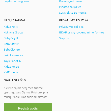
Lojalumo programa
Prekių grąžinimas
Pirkimo taisyklės
Susisiekite su mumis
MŪSŲ DRAUGAI
PRIVATUMO POLITIKA
KidZone.lt
Privatumo politika
Kotryna Group
BDAR teisių įgyvendinimo formos
BabyCity.lt
Slapukai
BabyCity.lv
BabyCity.ee
Jukukeskus.ee
ToysPlanet.lv
KidZone.ee
KidZone.lv
NAUJIENLAIŠKIS
Kiekvieną mėnesį mes turime
ypatingų pasiūlymų! Prisijunk prie
mūsų ir apie juos sužinok pirmas!
Registruotis