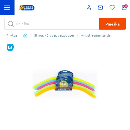
0
Paieška
Atgal
Stiliui, kūrybai, vaizduotei
Antistresiniai žaislai
E-KAINA