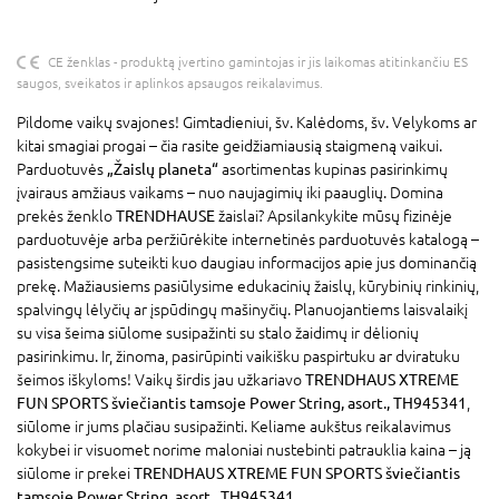
CE ženklas - produktą įvertino gamintojas ir jis laikomas atitinkančiu ES
saugos, sveikatos ir aplinkos apsaugos reikalavimus.
Pildome vaikų svajones! Gimtadieniui, šv. Kalėdoms, šv. Velykoms ar
kitai smagiai progai – čia rasite geidžiamiausią staigmeną vaikui.
Parduotuvės
„Žaislų planeta“
asortimentas kupinas pasirinkimų
įvairaus amžiaus vaikams – nuo naujagimių iki paauglių. Domina
prekės ženklo
TRENDHAUSE
žaislai? Apsilankykite mūsų fizinėje
parduotuvėje arba peržiūrėkite internetinės parduotuvės katalogą –
pasistengsime suteikti kuo daugiau informacijos apie jus dominančią
prekę. Mažiausiems pasiūlysime edukacinių žaislų, kūrybinių rinkinių,
spalvingų lėlyčių ar įspūdingų mašinyčių. Planuojantiems laisvalaikį
su visa šeima siūlome susipažinti su stalo žaidimų ir dėlionių
pasirinkimu. Ir, žinoma, pasirūpinti vaikišku paspirtuku ar dviratuku
šeimos iškyloms! Vaikų širdis jau užkariavo
TRENDHAUS XTREME
FUN SPORTS šviečiantis tamsoje Power String, asort., TH945341
,
siūlome ir jums plačiau susipažinti. Keliame aukštus reikalavimus
kokybei ir visuomet norime maloniai nustebinti patrauklia kaina – ją
siūlome ir prekei
TRENDHAUS XTREME FUN SPORTS šviečiantis
tamsoje Power String, asort., TH945341
.