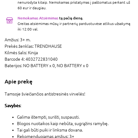
nenurodyta kitaip. Nemokamas pristatymas į paštomatus perkant už
60 eur ir daugiau.
Nemokamas Atsiėmimas
tą pačią dieną.
Greitas atsiėmimas mūsų ir partnerių parduotuvėse atlikus užsakymą
iki 12:00 val.
Amžius:
3+ m.
Prekės ženklas:
TRENDHAUSE
Kilmės šalis:
Kinija
Barcode 4:
4032722831040
Baterijos:
NO BATTERY x 0,
NO BATTERY x 0
Apie prekę
Tamsoje šviečiančios antistresinės virvelės!
Savybės
:
Galima ištempti, surišti, suspausti.
Blogos nuotaikos kaip nebūta, sugrąžins ramybę.
Tai gali būti puiki ir linksma dovana.
Rekomenduojamas amžius: 3+