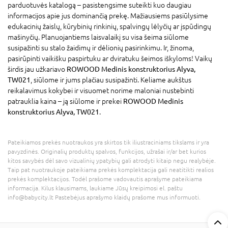
parduotuvės katalogą – pasistengsime suteikti kuo daugiau
informacijos apie jus dominančią prekę. Mažiausiems pasiūlysime
edukacinių žaislų, kūrybinių rinkinių, spalvingų lėlyčių ar įspūdingų
mašinyčių. Planuojantiems laisvalaikį su visa šeima siūlome
susipažinti su stalo žaidimų ir dėlionių pasirinkimu. Ir, žinoma,
pasirūpinti vaikišku paspirtuku ar dviratuku šeimos iškyloms! Vaikų
širdis jau užkariavo
ROWOOD Medinis konstruktorius Alyva,
TW021
, siūlome ir jums plačiau susipažinti. Keliame aukštus
reikalavimus kokybei ir visuomet norime maloniai nustebinti
patrauklia kaina – ją siūlome ir prekei
ROWOOD Medinis
konstruktorius Alyva, TW021
.
Pateikiamos prekės nuotraukos yra skirtos tik iliustraciniams tikslams ir yra
pavyzdinės. Originalių produktų spalvos, funkcijos, užrašai ir/ar bet kurios
kitos savybės dėl savo vizualinių ypatybių gali atrodyti kitaip negu realybėje.
Taip pat nuotraukoje pateikiama prekės komplektacija gali neatitikti realios
prekės komplektacijos. Todėl prašome vadovautis aprašyme pateikiama
informacija. Kilus klausimams, laukiame Jūsų kreipimosi el. paštu
info@babycity.lt Pastebėjus aprašymo klaidų prašome mus informuoti.