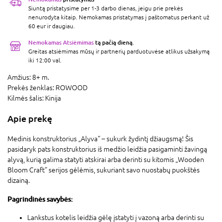
Siuntą pristatysime per 1-3 darbo dienas, jeigu prie prekės
nenurodyta kitaip. Nemokamas pristatymas į paštomatus perkant už
60 eur ir daugiau.
Nemokamas Atsiėmimas
tą pačią dieną.
Greitas atsiėmimas mūsų ir partnerių parduotuvėse atlikus užsakymą
iki 12:00 val.
Amžius:
8+ m.
Prekės ženklas:
ROWOOD
Kilmės šalis:
Kinija
Apie prekę
Medinis konstruktorius „Alyva“ – sukurk žydintį džiaugsmą! Šis
pasidaryk pats konstruktorius iš medžio leidžia pasigaminti žavingą
alyvą, kurią galima statyti atskirai arba derinti su kitomis „Wooden
Bloom Craft“ serijos gėlėmis, sukuriant savo nuostabų puokštės
dizainą.
Pagrindinės savybės:
Lankstus kotelis leidžia gėlę įstatyti į vazoną arba derinti su