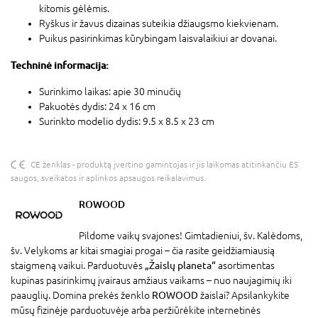
kitomis gėlėmis.
Ryškus ir žavus dizainas suteikia džiaugsmo kiekvienam.
Puikus pasirinkimas kūrybingam laisvalaikiui ar dovanai.
Techninė informacija:
Surinkimo laikas: apie 30 minučių
Pakuotės dydis: 24 x 16 cm
Surinkto modelio dydis: 9.5 x 8.5 x 23 cm
CE ženklas - produktą įvertino gamintojas ir jis laikomas atitinkančiu ES
saugos, sveikatos ir aplinkos apsaugos reikalavimus.
ROWOOD
Pildome vaikų svajones! Gimtadieniui, šv. Kalėdoms,
šv. Velykoms ar kitai smagiai progai – čia rasite geidžiamiausią
staigmeną vaikui. Parduotuvės
„Žaislų planeta“
asortimentas
kupinas pasirinkimų įvairaus amžiaus vaikams – nuo naujagimių iki
paauglių. Domina prekės ženklo
ROWOOD
žaislai? Apsilankykite
mūsų fizinėje parduotuvėje arba peržiūrėkite internetinės