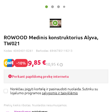
ROWOOD Medinis konstruktorius Alyva,
TW021
Kodas:
4040401-0261
Barkodas:
6946785119213
9,
85 €
-10%
10,95 €
Perkant papildomą prekę internetu
Norėčiau įsigyti kortelę ir pasinaudoti nuolaida. Sutinku su
lojalumo programos
sąlygomis ir taisyklėmis
Prekių kiekis ribotas. Nuolaidos nesumuojamos.
Nemokamas
pristatymas