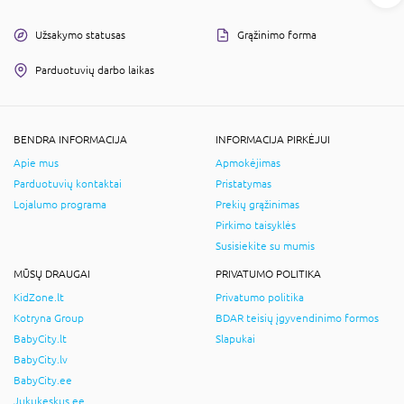
Užsakymo statusas
Grąžinimo forma
Parduotuvių darbo laikas
BENDRA INFORMACIJA
INFORMACIJA PIRKĖJUI
Apie mus
Apmokėjimas
Parduotuvių kontaktai
Pristatymas
Lojalumo programa
Prekių grąžinimas
Pirkimo taisyklės
Susisiekite su mumis
MŪSŲ DRAUGAI
PRIVATUMO POLITIKA
KidZone.lt
Privatumo politika
Kotryna Group
BDAR teisių įgyvendinimo formos
BabyCity.lt
Slapukai
BabyCity.lv
BabyCity.ee
Jukukeskus.ee