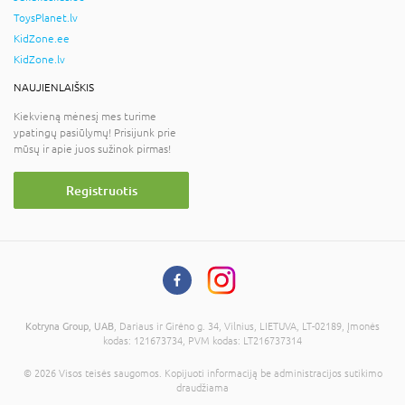
ToysPlanet.lv
KidZone.ee
KidZone.lv
NAUJIENLAIŠKIS
Kiekvieną mėnesį mes turime
ypatingų pasiūlymų! Prisijunk prie
mūsų ir apie juos sužinok pirmas!
Registruotis
Kotryna Group, UAB
, Dariaus ir Girėno g. 34, Vilnius, LIETUVA, LT-02189, Įmonės
kodas: 121673734, PVM kodas: LT216737314
© 2026 Visos teisės saugomos. Kopijuoti informaciją be administracijos sutikimo
draudžiama