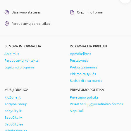
Užsakymo statusas
Grąžinimo forma
Parduotuvių darbo laikas
BENDRA INFORMACIJA
INFORMACIJA PIRKĖJUI
Apie mus
Apmokėjimas
Parduotuvių kontaktai
Pristatymas
Lojalumo programa
Prekių grąžinimas
Pirkimo taisyklės
Susisiekite su mumis
MŪSŲ DRAUGAI
PRIVATUMO POLITIKA
KidZone.lt
Privatumo politika
Kotryna Group
BDAR teisių įgyvendinimo formos
BabyCity.lt
Slapukai
BabyCity.lv
BabyCity.ee