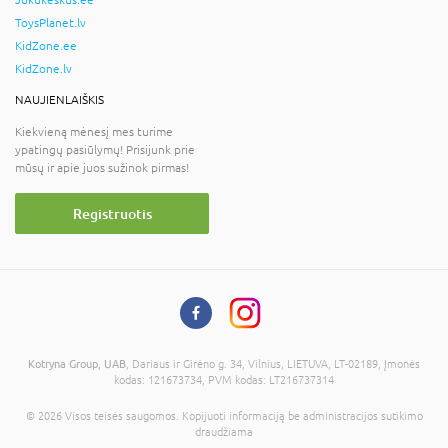
Jukukeskus.ee
ToysPlanet.lv
KidZone.ee
KidZone.lv
NAUJIENLAIŠKIS
Kiekvieną mėnesį mes turime
ypatingų pasiūlymų! Prisijunk prie
mūsų ir apie juos sužinok pirmas!
Registruotis
Kotryna Group, UAB
, Dariaus ir Girėno g. 34, Vilnius, LIETUVA, LT-02189, Įmonės
kodas: 121673734, PVM kodas: LT216737314
© 2026 Visos teisės saugomos. Kopijuoti informaciją be administracijos sutikimo
draudžiama