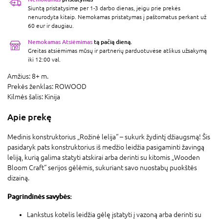
Siuntą pristatysime per 1-3 darbo dienas, jeigu prie prekės
nenurodyta kitaip. Nemokamas pristatymas į paštomatus perkant už
60 eur ir daugiau.
Nemokamas Atsiėmimas
tą pačią dieną.
Greitas atsiėmimas mūsų ir partnerių parduotuvėse atlikus užsakymą
iki 12:00 val.
Amžius:
8+ m.
Prekės ženklas:
ROWOOD
Kilmės šalis:
Kinija
Apie prekę
Medinis konstruktorius „Rožinė lelija“ – sukurk žydintį džiaugsmą! Šis
pasidaryk pats konstruktorius iš medžio leidžia pasigaminti žavingą
leliją, kurią galima statyti atskirai arba derinti su kitomis „Wooden
Bloom Craft“ serijos gėlėmis, sukuriant savo nuostabų puokštės
dizainą.
Pagrindinės savybės:
Lankstus kotelis leidžia gėlę įstatyti į vazoną arba derinti su