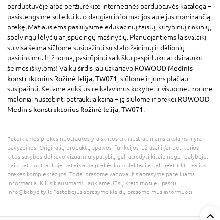
parduotuvėje arba peržiūrėkite internetinės parduotuvės katalogą –
pasistengsime suteikti kuo daugiau informacijos apie jus dominančią
prekę. Mažiausiems pasiūlysime edukacinių žaislų, kūrybinių rinkinių,
spalvingų lėlyčių ar įspūdingų mašinyčių. Planuojantiems laisvalaikį
su visa šeima siūlome susipažinti su stalo žaidimų ir dėlionių
pasirinkimu. Ir, žinoma, pasirūpinti vaikišku paspirtuku ar dviratuku
šeimos iškyloms! Vaikų širdis jau užkariavo
ROWOOD Medinis
konstruktorius Rožinė lelija, TW071
, siūlome ir jums plačiau
susipažinti. Keliame aukštus reikalavimus kokybei ir visuomet norime
maloniai nustebinti patrauklia kaina – ją siūlome ir prekei
ROWOOD
Medinis konstruktorius Rožinė lelija, TW071
.
Pateikiamos prekės nuotraukos yra skirtos tik iliustraciniams tikslams ir yra
pavyzdinės. Originalių produktų spalvos, funkcijos, užrašai ir/ar bet kurios
kitos savybės dėl savo vizualinių ypatybių gali atrodyti kitaip negu realybėje.
Taip pat nuotraukoje pateikiama prekės komplektacija gali neatitikti realios
prekės komplektacijos. Todėl prašome vadovautis aprašyme pateikiama
informacija. Kilus klausimams, laukiame Jūsų kreipimosi el. paštu
info@babycity.lt Pastebėjus aprašymo klaidų prašome mus informuoti.