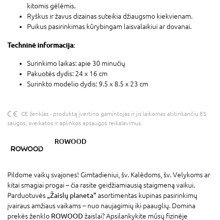
kitomis gėlėmis.
Ryškus ir žavus dizainas suteikia džiaugsmo kiekvienam.
Puikus pasirinkimas kūrybingam laisvalaikiui ar dovanai.
Techninė informacija:
Surinkimo laikas: apie 30 minučių
Pakuotės dydis: 24 x 16 cm
Surinkto modelio dydis: 9.5 x 8.5 x 23 cm
CE ženklas - produktą įvertino gamintojas ir jis laikomas atitinkančiu ES
saugos, sveikatos ir aplinkos apsaugos reikalavimus.
ROWOOD
Pildome vaikų svajones! Gimtadieniui, šv. Kalėdoms, šv. Velykoms ar
kitai smagiai progai – čia rasite geidžiamiausią staigmeną vaikui.
Parduotuvės
„Žaislų planeta“
asortimentas kupinas pasirinkimų
įvairaus amžiaus vaikams – nuo naujagimių iki paauglių. Domina
prekės ženklo
ROWOOD
žaislai? Apsilankykite mūsų fizinėje