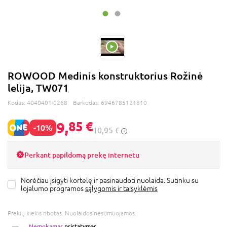
ROWOOD Medinis konstruktorius Rožinė
lelija, TW071
Kodas:
4040401-0268
Barkodas:
6946785121810
9,
85 €
-10%
10,95 €
Perkant papildomą prekę internetu
Norėčiau įsigyti kortelę ir pasinaudoti nuolaida. Sutinku su
lojalumo programos
sąlygomis ir taisyklėmis
Prekių kiekis ribotas. Nuolaidos nesumuojamos.
Nemokamas
pristatymas