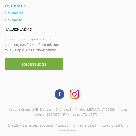
ToysPlanet.lv
KidZone.ee
KidZone.lv
NAUJIENLAIŠKIS
Kiekvieną mėnesį mes turime
ypatingų pasiūlymų! Prisijunk prie
mūsų ir apie juos sužinok pirmas!
Registruotis
Kotryna Group, UAB
, Dariaus ir Girėno g. 34, Vilnius, LIETUVA, LT-02189, Įmonės
kodas: 121673734, PVM kodas: LT216737314
© 2026 Visos teisės saugomos. Kopijuoti informaciją be administracijos sutikimo
draudžiama