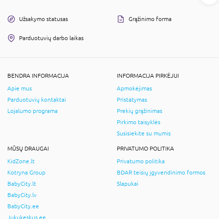
Užsakymo statusas
Grąžinimo forma
Parduotuvių darbo laikas
BENDRA INFORMACIJA
INFORMACIJA PIRKĖJUI
Apie mus
Apmokėjimas
Parduotuvių kontaktai
Pristatymas
Lojalumo programa
Prekių grąžinimas
Pirkimo taisyklės
Susisiekite su mumis
MŪSŲ DRAUGAI
PRIVATUMO POLITIKA
KidZone.lt
Privatumo politika
Kotryna Group
BDAR teisių įgyvendinimo formos
BabyCity.lt
Slapukai
BabyCity.lv
BabyCity.ee
Jukukeskus.ee