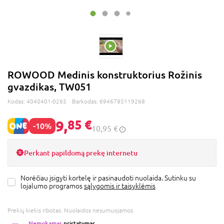
ROWOOD Medinis konstruktorius Rožinis
gvazdikas, TW051
Kodas:
4040401-0265
Barkodas:
6946785119268
9,
85 €
-10%
10,95 €
Perkant papildomą prekę internetu
Norėčiau įsigyti kortelę ir pasinaudoti nuolaida. Sutinku su
lojalumo programos
sąlygomis ir taisyklėmis
Prekių kiekis ribotas. Nuolaidos nesumuojamos.
Nemokamas
pristatymas