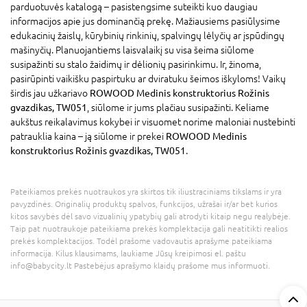
parduotuvės katalogą – pasistengsime suteikti kuo daugiau
informacijos apie jus dominančią prekę. Mažiausiems pasiūlysime
edukacinių žaislų, kūrybinių rinkinių, spalvingų lėlyčių ar įspūdingų
mašinyčių. Planuojantiems laisvalaikį su visa šeima siūlome
susipažinti su stalo žaidimų ir dėlionių pasirinkimu. Ir, žinoma,
pasirūpinti vaikišku paspirtuku ar dviratuku šeimos iškyloms! Vaikų
širdis jau užkariavo
ROWOOD Medinis konstruktorius Rožinis
gvazdikas, TW051
, siūlome ir jums plačiau susipažinti. Keliame
aukštus reikalavimus kokybei ir visuomet norime maloniai nustebinti
patrauklia kaina – ją siūlome ir prekei
ROWOOD Medinis
konstruktorius Rožinis gvazdikas, TW051
.
Pateikiamos prekės nuotraukos yra skirtos tik iliustraciniams tikslams ir yra
pavyzdinės. Originalių produktų spalvos, funkcijos, užrašai ir/ar bet kurios
kitos savybės dėl savo vizualinių ypatybių gali atrodyti kitaip negu realybėje.
Taip pat nuotraukoje pateikiama prekės komplektacija gali neatitikti realios
prekės komplektacijos. Todėl prašome vadovautis aprašyme pateikiama
informacija. Kilus klausimams, laukiame Jūsų kreipimosi el. paštu
info@babycity.lt Pastebėjus aprašymo klaidų prašome mus informuoti.