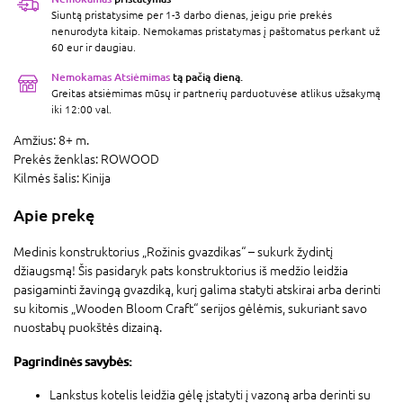
Siuntą pristatysime per 1-3 darbo dienas, jeigu prie prekės
nenurodyta kitaip. Nemokamas pristatymas į paštomatus perkant už
60 eur ir daugiau.
Nemokamas Atsiėmimas
tą pačią dieną.
Greitas atsiėmimas mūsų ir partnerių parduotuvėse atlikus užsakymą
iki 12:00 val.
Amžius:
8+ m.
Prekės ženklas:
ROWOOD
Kilmės šalis:
Kinija
Apie prekę
Medinis konstruktorius „Rožinis gvazdikas“ – sukurk žydintį
džiaugsmą! Šis pasidaryk pats konstruktorius iš medžio leidžia
pasigaminti žavingą gvazdiką, kurį galima statyti atskirai arba derinti
su kitomis „Wooden Bloom Craft“ serijos gėlėmis, sukuriant savo
nuostabų puokštės dizainą.
Pagrindinės savybės:
Lankstus kotelis leidžia gėlę įstatyti į vazoną arba derinti su