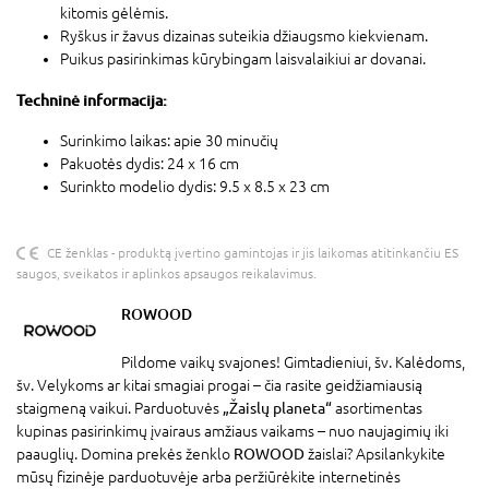
kitomis gėlėmis.
Ryškus ir žavus dizainas suteikia džiaugsmo kiekvienam.
Puikus pasirinkimas kūrybingam laisvalaikiui ar dovanai.
Techninė informacija:
Surinkimo laikas: apie 30 minučių
Pakuotės dydis: 24 x 16 cm
Surinkto modelio dydis: 9.5 x 8.5 x 23 cm
CE ženklas - produktą įvertino gamintojas ir jis laikomas atitinkančiu ES
saugos, sveikatos ir aplinkos apsaugos reikalavimus.
ROWOOD
Pildome vaikų svajones! Gimtadieniui, šv. Kalėdoms,
šv. Velykoms ar kitai smagiai progai – čia rasite geidžiamiausią
staigmeną vaikui. Parduotuvės
„Žaislų planeta“
asortimentas
kupinas pasirinkimų įvairaus amžiaus vaikams – nuo naujagimių iki
paauglių. Domina prekės ženklo
ROWOOD
žaislai? Apsilankykite
mūsų fizinėje parduotuvėje arba peržiūrėkite internetinės