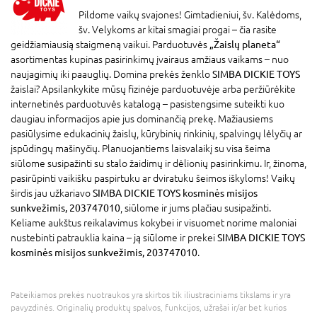
Pildome vaikų svajones! Gimtadieniui, šv. Kalėdoms,
šv. Velykoms ar kitai smagiai progai – čia rasite
geidžiamiausią staigmeną vaikui. Parduotuvės
„Žaislų planeta“
asortimentas kupinas pasirinkimų įvairaus amžiaus vaikams – nuo
naujagimių iki paauglių. Domina prekės ženklo
SIMBA DICKIE TOYS
žaislai? Apsilankykite mūsų fizinėje parduotuvėje arba peržiūrėkite
internetinės parduotuvės katalogą – pasistengsime suteikti kuo
daugiau informacijos apie jus dominančią prekę. Mažiausiems
pasiūlysime edukacinių žaislų, kūrybinių rinkinių, spalvingų lėlyčių ar
įspūdingų mašinyčių. Planuojantiems laisvalaikį su visa šeima
siūlome susipažinti su stalo žaidimų ir dėlionių pasirinkimu. Ir, žinoma,
pasirūpinti vaikišku paspirtuku ar dviratuku šeimos iškyloms! Vaikų
širdis jau užkariavo
SIMBA DICKIE TOYS kosminės misijos
sunkvežimis, 203747010
, siūlome ir jums plačiau susipažinti.
Keliame aukštus reikalavimus kokybei ir visuomet norime maloniai
nustebinti patrauklia kaina – ją siūlome ir prekei
SIMBA DICKIE TOYS
kosminės misijos sunkvežimis, 203747010
.
Pateikiamos prekės nuotraukos yra skirtos tik iliustraciniams tikslams ir yra
pavyzdinės. Originalių produktų spalvos, funkcijos, užrašai ir/ar bet kurios