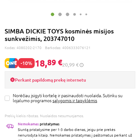
SIMBA DICKIE TOYS kosminės misijos
sunkvežimis, 203747010
Kodas:
4080202-2170
Barkodas:
4006333076121
18,
89 €
-10%
20,99 €
Perkant papildomą prekę internetu
Norėčiau įsigyti kortelę ir pasinaudoti nuolaida. Sutinku su
lojalumo programos
sąlygomis ir taisyklėmis
Prekių kiekis ribotas. Nuolaidos nesumuojamos.
Nemokamas
pristatymas
Siuntą pristatysime per 1-3 darbo dienas, jeigu prie prekės
nenurodyta kitaip. Nemokamas pristatymas į paštomatus perkant už