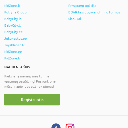
KidZone.lt
Privatumo politika
Kotryna Group
BDAR teisių įgyvendinimo formos
BabyCity.lt
Slapukai
BabyCity.lv
BabyCity.ee
Jukukeskus.ee
ToysPlanet.lv
KidZone.ee
KidZone.lv
NAUJIENLAIŠKIS
Kiekvieną mėnesį mes turime
ypatingų pasiūlymų! Prisijunk prie
mūsų ir apie juos sužinok pirmas!
Registruotis