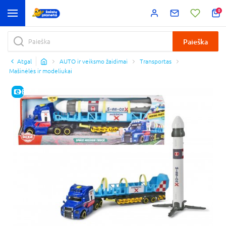
0
Paieška
Atgal
AUTO ir veiksmo žaidimai
Transportas
Mašinėlės ir modeliukai
E-KAINA