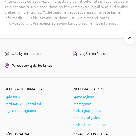
kitos savybės dėl savo vizualinių ypatybių gali atrodyti kitaip negu realybėje.
Taip pat nuotraukoje pateikiama prekės komplektacija gali neatitikti realios
prekės komplektacijos. Todėl prašome vadovautis aprašyme pateikiama
informacija. Kilus klausimams, laukiame Jūsų kreipimosi el. paštu
info@babycity.lt Pastebėjus aprašymo klaidų prašome mus informuoti.
Užsakymo statusas
Grąžinimo forma
Parduotuvių darbo laikas
BENDRA INFORMACIJA
INFORMACIJA PIRKĖJUI
Apie mus
Apmokėjimas
Parduotuvių kontaktai
Pristatymas
Lojalumo programa
Prekių grąžinimas
Pirkimo taisyklės
Susisiekite su mumis
MŪSŲ DRAUGAI
PRIVATUMO POLITIKA