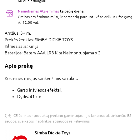
60 eur ir daugiau.
Nemokamas Atsiėmimas
tą pačią dieną.
Greitas atsiėmimas mūsų ir partnerių parduotuvėse atlikus užsakymą
iki 12:00 val.
Amžius:
3+ m.
Prekės ženklas:
SIMBA DICKIE TOYS
Kilmės šalis:
Kinija
Baterijos:
Batery AAA LR3 Kita Neįmontuojama x 2
Apie prekę
Kosminės misijos sunkvežimis su raketa.
Garso ir šviesos efektai.
Dydis: 41 cm
CE ženklas - produktą įvertino gamintojas ir jis laikomas atitinkančiu ES
saugos, sveikatos ir aplinkos apsaugos reikalavimus.
Simba Dickie Toys