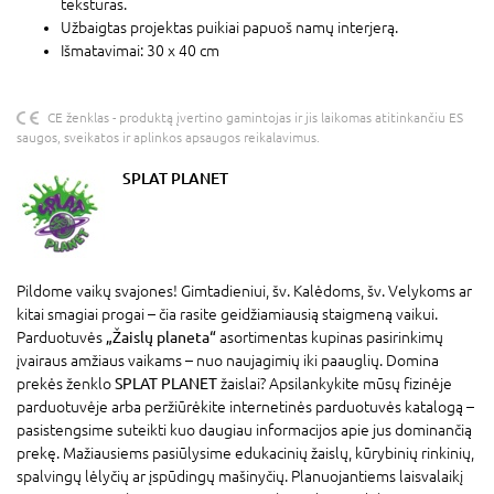
tekstūras.
Užbaigtas projektas puikiai papuoš namų interjerą.
Išmatavimai: 30 x 40 cm
CE ženklas - produktą įvertino gamintojas ir jis laikomas atitinkančiu ES
saugos, sveikatos ir aplinkos apsaugos reikalavimus.
SPLAT PLANET
Pildome vaikų svajones! Gimtadieniui, šv. Kalėdoms, šv. Velykoms ar
kitai smagiai progai – čia rasite geidžiamiausią staigmeną vaikui.
Parduotuvės
„Žaislų planeta“
asortimentas kupinas pasirinkimų
įvairaus amžiaus vaikams – nuo naujagimių iki paauglių. Domina
prekės ženklo
SPLAT PLANET
žaislai? Apsilankykite mūsų fizinėje
parduotuvėje arba peržiūrėkite internetinės parduotuvės katalogą –
pasistengsime suteikti kuo daugiau informacijos apie jus dominančią
prekę. Mažiausiems pasiūlysime edukacinių žaislų, kūrybinių rinkinių,
spalvingų lėlyčių ar įspūdingų mašinyčių. Planuojantiems laisvalaikį