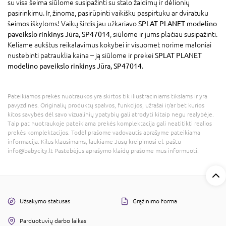
su visa šeima siūlome susipažinti su stalo žaidimų ir dėlionių
pasirinkimu. Ir, žinoma, pasirūpinti vaikišku paspirtuku ar dviratuku
šeimos iškyloms! Vaikų širdis jau užkariavo
SPLAT PLANET modelino
paveikslo rinkinys Jūra, SP47014
, siūlome ir jums plačiau susipažinti.
Keliame aukštus reikalavimus kokybei ir visuomet norime maloniai
nustebinti patrauklia kaina – ją siūlome ir prekei
SPLAT PLANET
modelino paveikslo rinkinys Jūra, SP47014
.
Pateikiamos prekės nuotraukos yra skirtos tik iliustraciniams tikslams ir yra
pavyzdinės. Originalių produktų spalvos, funkcijos, užrašai ir/ar bet kurios
kitos savybės dėl savo vizualinių ypatybių gali atrodyti kitaip negu realybėje.
Taip pat nuotraukoje pateikiama prekės komplektacija gali neatitikti realios
prekės komplektacijos. Todėl prašome vadovautis aprašyme pateikiama
informacija. Kilus klausimams, laukiame Jūsų kreipimosi el. paštu
info@babycity.lt Pastebėjus aprašymo klaidų prašome mus informuoti.
Užsakymo statusas
Grąžinimo forma
Parduotuvių darbo laikas