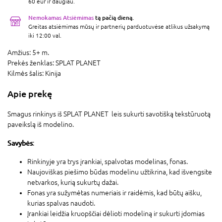
60 eur ir daugiau.
Nemokamas Atsiėmimas
tą pačią dieną.
Greitas atsiėmimas mūsų ir partnerių parduotuvėse atlikus užsakymą
iki 12:00 val.
Amžius:
5+ m.
Prekės ženklas:
SPLAT PLANET
Kilmės šalis:
Kinija
Apie prekę
Smagus rinkinys iš SPLAT PLANET leis sukurti savotišką tekstūruotą
paveikslą iš modelino.
Savybės
:
Rinkinyje yra trys įrankiai, spalvotas modelinas, fonas.
Naujoviškas piešimo būdas modelinu užtikrina, kad išvengsite
netvarkos, kurią sukurtų dažai.
Fonas yra sužymėtas numeriais ir raidėmis, kad būtų aišku,
kurias spalvas naudoti.
Įrankiai leidžia kruopščiai dėlioti modeliną ir sukurti įdomias