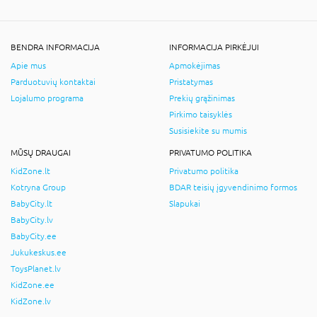
BENDRA INFORMACIJA
INFORMACIJA PIRKĖJUI
Apie mus
Apmokėjimas
Parduotuvių kontaktai
Pristatymas
Lojalumo programa
Prekių grąžinimas
Pirkimo taisyklės
Susisiekite su mumis
MŪSŲ DRAUGAI
PRIVATUMO POLITIKA
KidZone.lt
Privatumo politika
Kotryna Group
BDAR teisių įgyvendinimo formos
BabyCity.lt
Slapukai
BabyCity.lv
BabyCity.ee
Jukukeskus.ee
ToysPlanet.lv
KidZone.ee
KidZone.lv