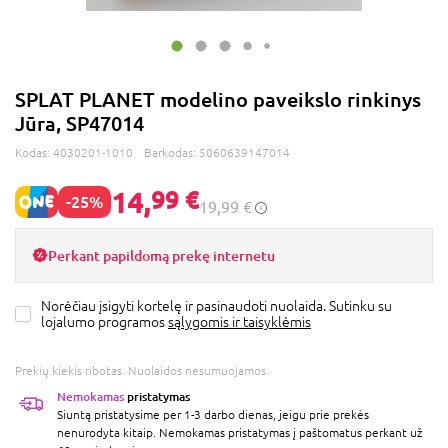
SPLAT PLANET modelino paveikslo rinkinys
Jūra, SP47014
Kodas:
4030201-1010
Barkodas:
5060639147014
14,
99 €
-25%
19,99 €
Perkant papildomą prekę internetu
Norėčiau įsigyti kortelę ir pasinaudoti nuolaida. Sutinku su
lojalumo programos
sąlygomis ir taisyklėmis
Prekių kiekis ribotas. Nuolaidos nesumuojamos.
Nemokamas
pristatymas
Siuntą pristatysime per 1-3 darbo dienas, jeigu prie prekės
nenurodyta kitaip. Nemokamas pristatymas į paštomatus perkant už