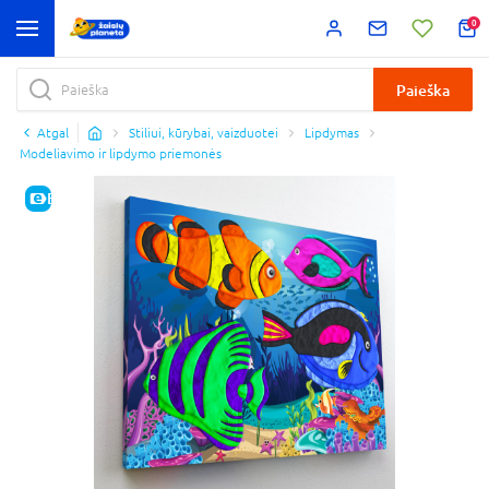
0
Paieška
Atgal
Stiliui, kūrybai, vaizduotei
Lipdymas
Modeliavimo ir lipdymo priemonės
E-KAINA