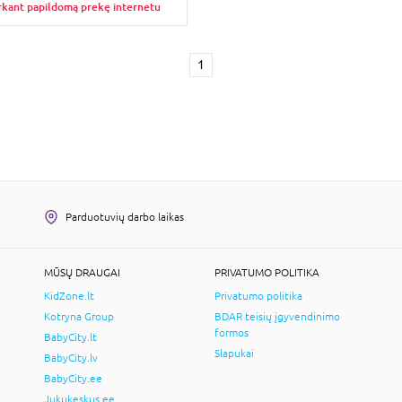
rkant papildomą prekę internetu
1
Parduotuvių darbo laikas
MŪSŲ DRAUGAI
PRIVATUMO POLITIKA
KidZone.lt
Privatumo politika
Kotryna Group
BDAR teisių įgyvendinimo
formos
BabyCity.lt
Slapukai
BabyCity.lv
BabyCity.ee
Jukukeskus.ee