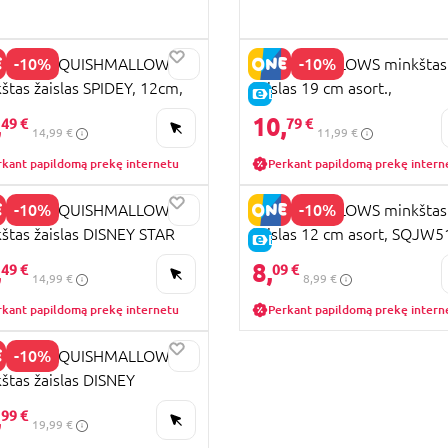
-10%
-10%
WARES SQUISHMALLOWS
SQUISHMALLOWS minkštas
štas žaislas SPIDEY, 12cm,
žaislas 19 cm asort.,
KAINA
E-KAINA
t., SQDI00224
SQJW7515A
,
10,
49 €
79 €
14,99 €
11,99 €
rkant papildomą prekę internetu
Perkant papildomą prekę intern
-10%
-10%
WARES SQUISHMALLOWS
SQUISHMALLOWS minkštas
štas žaislas DISNEY STAR
žaislas 12 cm asort, SQJW5
KAINA
E-KAINA
, 12 cm, asort.,
,
8,
49 €
09 €
14,99 €
8,99 €
I00223
rkant papildomą prekę internetu
Perkant papildomą prekę intern
-10%
WARES SQUISHMALLOWS
štas žaislas DISNEY
KAINA
TMARE, 20 cm, asort.,
,
99 €
19,99 €
3234