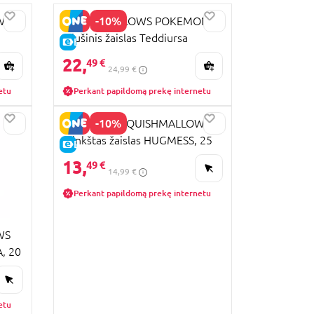
-10%
WS
SQUISHMALLOWS POKEMON
pliušinis žaislas Teddiursa
E-KAINA
36
25cm., SQPK00039
22,
49 €
24,99 €
etu
Perkant papildomą prekę internetu
-10%
JAZWARES SQUISHMALLOWS
minkštas žaislas HUGMESS, 25
E-KAINA
cm, asort., SQHM00379
13,
49 €
14,99 €
Perkant papildomą prekę internetu
WS
, 20
etu