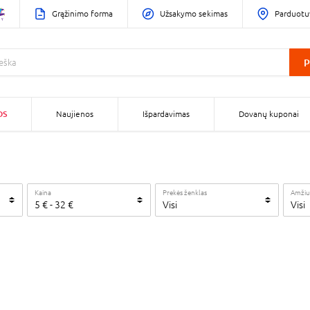
Grąžinimo forma
Užsakymo sekimas
Parduotu
P
OS
Naujienos
Išpardavimas
Dovanų kuponai
Kaina
Prekės ženklas
Amžiu
5
€
-
32
€
Visi
Visi