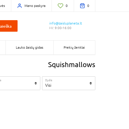
vės
Mano paskyra
0
0
info@zaisluplaneta.lt
aieška
I-V: 9:00-16:00
Lauko žaislų gidas
Prekių ženklai
Squishmallows
s
Dydis
Visi