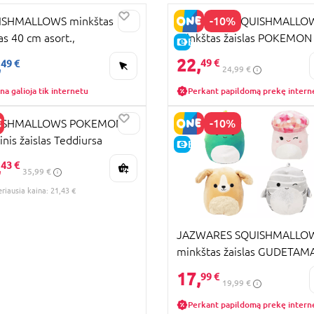
RA KAINA
-10%
ISHMALLOWS minkštas
JAZWARES SQUISHMALLO
las 40 cm asort.,
minkštas žaislas POKEMON
KAINA
E-KAINA
W1616B
CLEFAIRY, 25 cm, SQPK000
22,
,
49 €
49 €
24,99 €
na galioja tik internetu
Perkant papildomą prekę intern
-10%
ISHMALLOWS POKEMON
šinis žaislas Teddiursa
RA KAINA
E-KAINA
m., SQPK00043
,
KAINA
43 €
35,99 €
eriausia kaina: 21,43 €
JAZWARES SQUISHMALLO
minkštas žaislas GUDETAMA
cm, asort., SQSN00176
17,
99 €
19,99 €
Perkant papildomą prekę intern