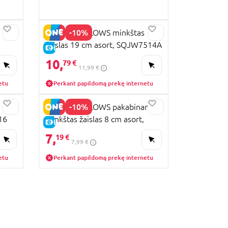
-10%
SQUISHMALLOWS minkštas
žaislas 19 cm asort, SQJW7514A
E-KAINA
10,
79 €
11,99 €
etu
Perkant papildomą prekę internetu
-10%
SQUISHMALLOWS pakabinamas
16
minkštas žaislas 8 cm asort,
E-KAINA
SQJW3516
7,
19 €
7,99 €
etu
Perkant papildomą prekę internetu