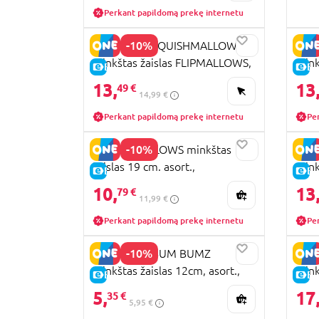
Perkant papildomą prekę internetu
-10%
JAZWARES SQUISHMALLOWS
JAZ
minkštas žaislas FLIPMALLOWS,
mink
E-KAINA
E-
13 cm, asort., SQFP00128
asor
13,
13
49 €
14,99 €
Perkant papildomą prekę internetu
Pe
-10%
SQUISHMALLOWS minkštas
JAZ
žaislas 19 cm. asort.,
mink
E-KAINA
E-
SQCR04064
WARS
10,
13
79 €
11,99 €
SQD
Perkant papildomą prekę internetu
Pe
-10%
JAZWARES BUM BUMZ
JAZ
minkštas žaislas 12cm, asort.,
mink
E-KAINA
E-
RBBZ00374
NIGH
5,
17
35 €
5,95 €
SQK