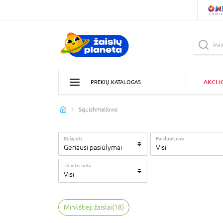
AKCIJ
PREKIŲ KATALOGAS
Squishmallows
Rūšiuoti
Parduotuvės
Geriausi pasiūlymai
Visi
Tik internetu
Visi
Minkštieji žaislai
(
18
)