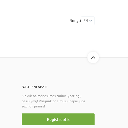
Rodyti
24
NAUJIENLAIŠKIS
Kiekvieną mėnesį mes turime ypatingų
pasiūlymų! Prisijunk prie mūsų ir apie juos
sužinok pirmas!
Registruotis