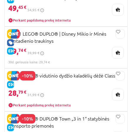
49,
45 €
54,95 €
Perkant papildomą prekę internetu
10941 LEGO® DUPLO® | Disney Mikio ir Minės
gimtadienio traukinys
GERA KAINA
29,
74 €
E-KAINA
39,99 €
30d. geriausia kaina: 29,74 €
-10%
10696 LEGO® vidutinio dydžio kaladėlių dėžė Classic
E-KAINA
28,
79 €
31,99 €
Perkant papildomą prekę internetu
-10%
10475 LEGO® DUPLO® Town „3 in 1“ statybinės
transporto priemonės
E-KAINA