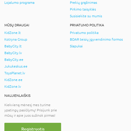
Lojalumo programa
Prekių grąžinimas
Pirkimo taisyklės
Susisiekite su mumis
MŪSŲ DRAUGAI
PRIVATUMO POLITIKA
KidZone.lt
Privatumo politika
Kotryna Group
BDAR teisių įgyvendinimo formos
BabyCity.lt
Slapukai
BabyCity.lv
BabyCity.ee
Jukukeskus.ee
ToysPlanet.lv
KidZone.ee
KidZone.lv
NAUJIENLAIŠKIS
Kiekvieną mėnesį mes turime
ypatingų pasiūlymų! Prisijunk prie
mūsų ir apie juos sužinok pirmas!
Registruotis