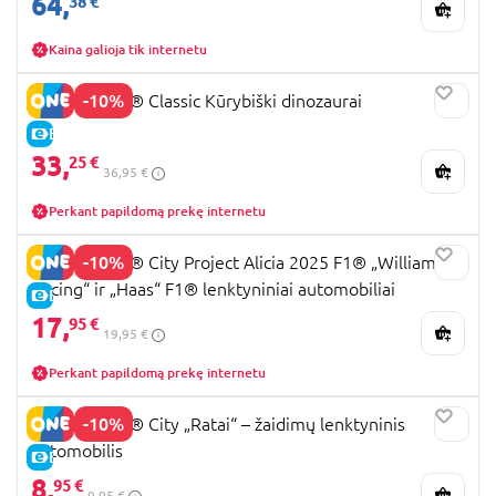
64,
38 €
Kaina galioja tik internetu
-10%
11041 LEGO® Classic Kūrybiški dinozaurai
E-KAINA
33,
25 €
36,95 €
Perkant papildomą prekę internetu
-10%
60464 LEGO® City Project Alicia 2025 F1® „Williams
Racing“ ir „Haas“ F1® lenktyniniai automobiliai
E-KAINA
17,
95 €
19,95 €
Perkant papildomą prekę internetu
-10%
60484 LEGO® City „Ratai“ – žaidimų lenktyninis
automobilis
E-KAINA
8,
95 €
9,95 €