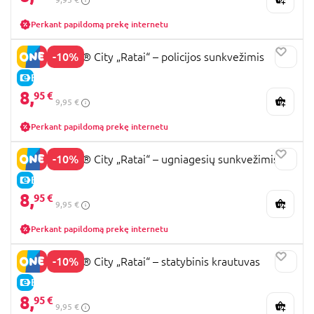
Perkant papildomą prekę internetu
-10%
60481 LEGO® City „Ratai“ – policijos sunkvežimis
E-KAINA
8,
95 €
9,95 €
Perkant papildomą prekę internetu
-10%
60482 LEGO® City „Ratai“ – ugniagesių sunkvežimis
E-KAINA
8,
95 €
9,95 €
Perkant papildomą prekę internetu
-10%
60483 LEGO® City „Ratai“ – statybinis krautuvas
E-KAINA
8,
95 €
9,95 €