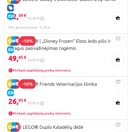
GERA KAINA
72,
39 €
E-KAINA
95,49 €
30d. geriausia kaina: 72,39 €
-10%
43281 LEGO® ǀ „Disney Frozen“ Elzos ledo pilis ir
smagus pasivažinėjimas rogėmis
E-KAINA
49,
45 €
54,95 €
Perkant papildomą prekę internetu
-10%
42696 LEGO® Friends Veterinarijos klinika
E-KAINA
26,
95 €
29,95 €
Perkant papildomą prekę internetu
10913 LEGO® Duplo Kaladėlių dėžė