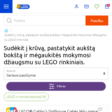
0
Paieška
Sudėkit į krūvą, pastatykit aukštą bokštą ir mėgaukitės mokymosi džiaugsmu
su LEGO rinkiniais.
Sudėkit į krūvą, pastatykit aukštą
bokštą ir mėgaukitės mokymosi
džiaugsmu su LEGO rinkiniais.
Rūšiuoti
Geriausi pasiūlymai
Filtras
LEGO ir konstruktoriai
(
19
)
10788 LEGO® Gabby's Dollhouse Gabės lėlių namai