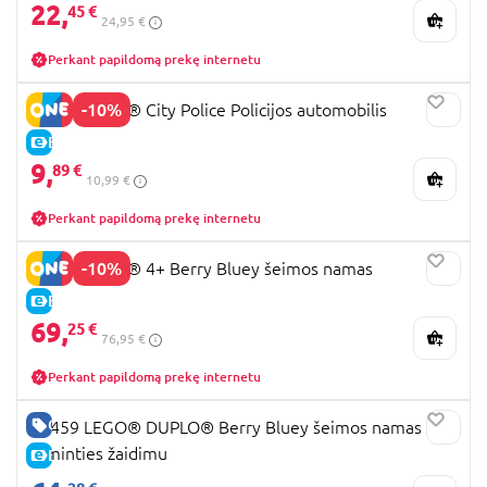
22,
45 €
24,95 €
Perkant papildomą prekę internetu
-10%
60312 LEGO® City Police Policijos automobilis
E-KAINA
9,
89 €
10,99 €
Perkant papildomą prekę internetu
-10%
11203 LEGO® 4+ Berry Bluey šeimos namas
E-KAINA
69,
25 €
76,95 €
Perkant papildomą prekę internetu
GERA KAINA
10459 LEGO® DUPLO® Berry Bluey šeimos namas su
atminties žaidimu
E-KAINA