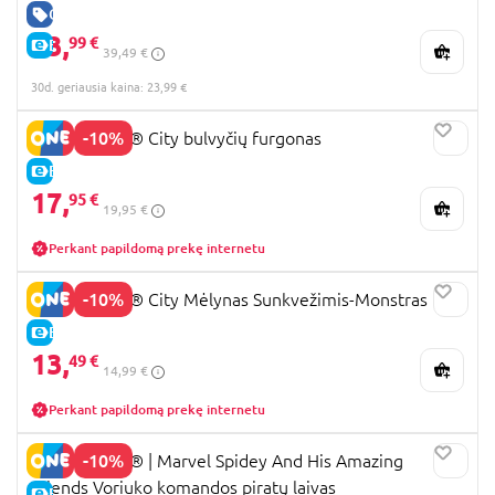
GERA KAINA
23,
99 €
E-KAINA
39,49 €
30d. geriausia kaina: 23,99 €
-10%
60488 LEGO® City bulvyčių furgonas
E-KAINA
17,
95 €
19,95 €
Perkant papildomą prekę internetu
-10%
60402 LEGO® City Mėlynas Sunkvežimis-Monstras
E-KAINA
13,
49 €
14,99 €
Perkant papildomą prekę internetu
-10%
11208 LEGO® ǀ Marvel Spidey And His Amazing
Friends Voriuko komandos piratų laivas
E-KAINA