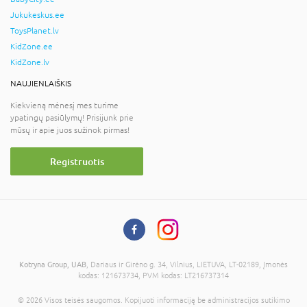
Jukukeskus.ee
ToysPlanet.lv
KidZone.ee
KidZone.lv
NAUJIENLAIŠKIS
Kiekvieną mėnesį mes turime
ypatingų pasiūlymų! Prisijunk prie
mūsų ir apie juos sužinok pirmas!
Registruotis
Kotryna Group, UAB
, Dariaus ir Girėno g. 34, Vilnius, LIETUVA, LT-02189, Įmonės
kodas: 121673734, PVM kodas: LT216737314
© 2026 Visos teisės saugomos. Kopijuoti informaciją be administracijos sutikimo