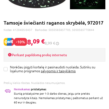
Tamsoje šviečianti raganos skrybėlė, 972017
Kodas:
4120405-0437
Barkodas:
5050565857705, 5050565770844
8,
09 €
-10%
8,99 €
Perkant papildomą prekę internetu
Norėčiau įsigyti kortelę ir pasinaudoti nuolaida. Sutinku su
lojalumo programos
sąlygomis ir taisyklėmis
Prekių kiekis ribotas. Nuolaidos nesumuojamos.
Nemokamas
pristatymas
Siuntą pristatysime per 1-3 darbo dienas, jeigu prie prekės
nenurodyta kitaip. Nemokamas pristatymas į paštomatus perkant už
60 eur ir daugiau.