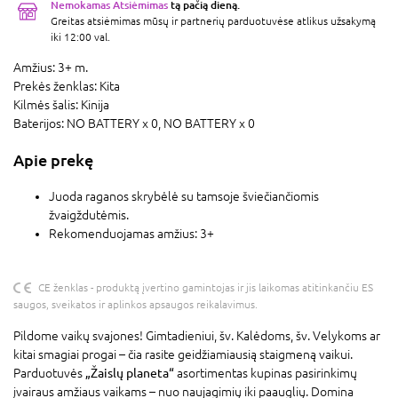
Nemokamas Atsiėmimas
tą pačią dieną.
Greitas atsiėmimas mūsų ir partnerių parduotuvėse atlikus užsakymą
iki 12:00 val.
Amžius:
3+ m.
Prekės ženklas:
Kita
Kilmės šalis:
Kinija
Baterijos:
NO BATTERY x 0,
NO BATTERY x 0
Apie prekę
Juoda raganos skrybėlė su tamsoje šviečiančiomis
žvaigždutėmis.
Rekomenduojamas amžius: 3+
CE ženklas - produktą įvertino gamintojas ir jis laikomas atitinkančiu ES
saugos, sveikatos ir aplinkos apsaugos reikalavimus.
Pildome vaikų svajones! Gimtadieniui, šv. Kalėdoms, šv. Velykoms ar
kitai smagiai progai – čia rasite geidžiamiausią staigmeną vaikui.
Parduotuvės
„Žaislų planeta“
asortimentas kupinas pasirinkimų
įvairaus amžiaus vaikams – nuo naujagimių iki paauglių. Domina