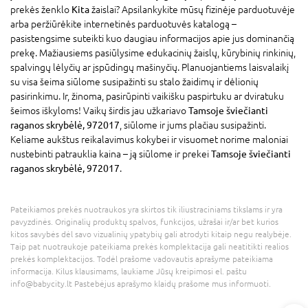
prekės ženklo
Kita
žaislai? Apsilankykite mūsų fizinėje parduotuvėje
arba peržiūrėkite internetinės parduotuvės katalogą –
pasistengsime suteikti kuo daugiau informacijos apie jus dominančią
prekę. Mažiausiems pasiūlysime edukacinių žaislų, kūrybinių rinkinių,
spalvingų lėlyčių ar įspūdingų mašinyčių. Planuojantiems laisvalaikį
su visa šeima siūlome susipažinti su stalo žaidimų ir dėlionių
pasirinkimu. Ir, žinoma, pasirūpinti vaikišku paspirtuku ar dviratuku
šeimos iškyloms! Vaikų širdis jau užkariavo
Tamsoje šviečianti
raganos skrybėlė, 972017
, siūlome ir jums plačiau susipažinti.
Keliame aukštus reikalavimus kokybei ir visuomet norime maloniai
nustebinti patrauklia kaina – ją siūlome ir prekei
Tamsoje šviečianti
raganos skrybėlė, 972017
.
Pateikiamos prekės nuotraukos yra skirtos tik iliustraciniams tikslams ir yra
pavyzdinės. Originalių produktų spalvos, funkcijos, užrašai ir/ar bet kurios
kitos savybės dėl savo vizualinių ypatybių gali atrodyti kitaip negu realybėje.
Taip pat nuotraukoje pateikiama prekės komplektacija gali neatitikti realios
prekės komplektacijos. Todėl prašome vadovautis aprašyme pateikiama
informacija. Kilus klausimams, laukiame Jūsų kreipimosi el. paštu
info@babycity.lt Pastebėjus aprašymo klaidų prašome mus informuoti.