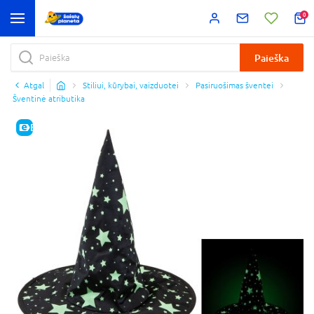
0
Paieška
Atgal
Stiliui, kūrybai, vaizduotei
Pasiruošimas šventei
Šventinė atributika
E-KAINA