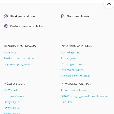
Užsakymo statusas
Grąžinimo forma
Parduotuvių darbo laikas
BENDRA INFORMACIJA
INFORMACIJA PIRKĖJUI
Apie mus
Apmokėjimas
Parduotuvių kontaktai
Pristatymas
Lojalumo programa
Prekių grąžinimas
Pirkimo taisyklės
Susisiekite su mumis
MŪSŲ DRAUGAI
PRIVATUMO POLITIKA
KidZone.lt
Privatumo politika
Kotryna Group
BDAR teisių įgyvendinimo formos
BabyCity.lt
Slapukai
BabyCity.lv
BabyCity.ee