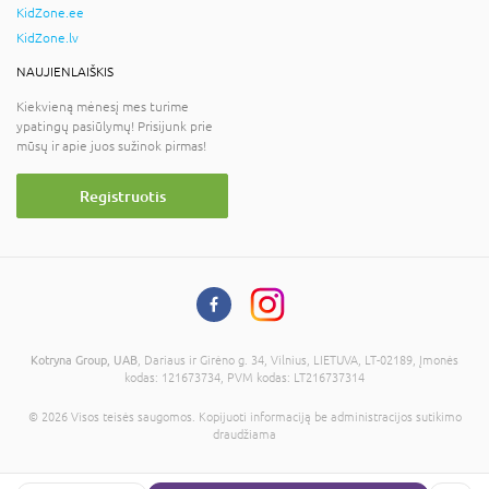
KidZone.ee
KidZone.lv
NAUJIENLAIŠKIS
Kiekvieną mėnesį mes turime
ypatingų pasiūlymų! Prisijunk prie
mūsų ir apie juos sužinok pirmas!
Registruotis
Kotryna Group, UAB
, Dariaus ir Girėno g. 34, Vilnius, LIETUVA, LT-02189, Įmonės
kodas: 121673734, PVM kodas: LT216737314
© 2026 Visos teisės saugomos. Kopijuoti informaciją be administracijos sutikimo
draudžiama