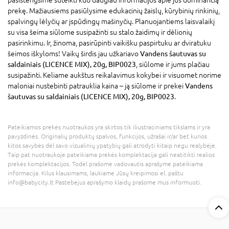
prekę. Mažiausiems pasiūlysime edukacinių žaislų, kūrybinių rinkinių,
spalvingų lėlyčių ar įspūdingų mašinyčių. Planuojantiems laisvalaikį
su visa šeima siūlome susipažinti su stalo žaidimų ir dėlionių
pasirinkimu. Ir, žinoma, pasirūpinti vaikišku paspirtuku ar dviratuku
šeimos iškyloms! Vaikų širdis jau užkariavo
Vandens šautuvas su
saldainiais (LICENCE MIX), 20g, BIP0023
, siūlome ir jums plačiau
susipažinti. Keliame aukštus reikalavimus kokybei ir visuomet norime
maloniai nustebinti patrauklia kaina – ją siūlome ir prekei
Vandens
šautuvas su saldainiais (LICENCE MIX), 20g, BIP0023
.
Pateikiamos prekės nuotraukos yra skirtos tik iliustraciniams tikslams ir yra
pavyzdinės. Originalių produktų spalvos, funkcijos, užrašai ir/ar bet kurios
kitos savybės dėl savo vizualinių ypatybių gali atrodyti kitaip negu realybėje.
Taip pat nuotraukoje pateikiama prekės komplektacija gali neatitikti realios
prekės komplektacijos. Todėl prašome vadovautis aprašyme pateikiama
informacija. Kilus klausimams, laukiame Jūsų kreipimosi el. paštu
info@babycity.lt Pastebėjus aprašymo klaidų prašome mus informuoti.