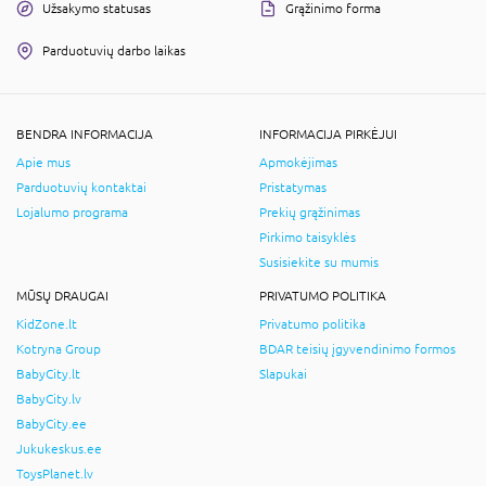
Užsakymo statusas
Grąžinimo forma
Parduotuvių darbo laikas
BENDRA INFORMACIJA
INFORMACIJA PIRKĖJUI
Apie mus
Apmokėjimas
Parduotuvių kontaktai
Pristatymas
Lojalumo programa
Prekių grąžinimas
Pirkimo taisyklės
Susisiekite su mumis
MŪSŲ DRAUGAI
PRIVATUMO POLITIKA
KidZone.lt
Privatumo politika
Kotryna Group
BDAR teisių įgyvendinimo formos
BabyCity.lt
Slapukai
BabyCity.lv
BabyCity.ee
Jukukeskus.ee
ToysPlanet.lv