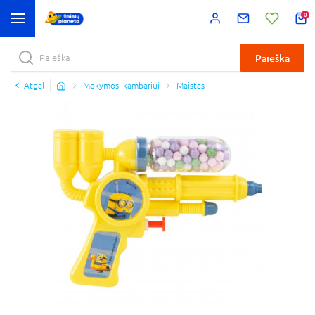
0
Paieška
Atgal
Mokymosi kambariui
Maistas