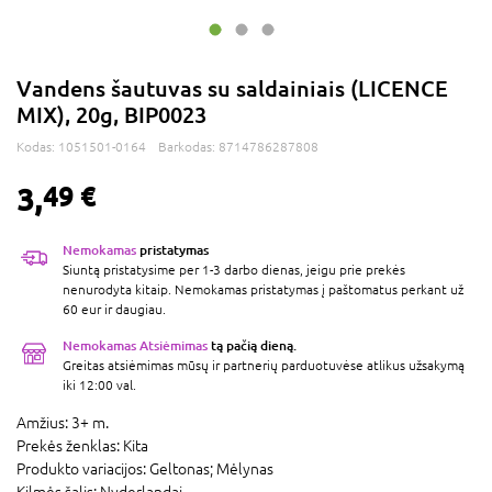
Vandens šautuvas su saldainiais (LICENCE
MIX), 20g, BIP0023
Kodas:
1051501-0164
Barkodas:
8714786287808
3,
49 €
Nemokamas
pristatymas
Siuntą pristatysime per 1-3 darbo dienas, jeigu prie prekės
nenurodyta kitaip. Nemokamas pristatymas į paštomatus perkant už
60 eur ir daugiau.
Nemokamas Atsiėmimas
tą pačią dieną.
Greitas atsiėmimas mūsų ir partnerių parduotuvėse atlikus užsakymą
iki 12:00 val.
Amžius:
3+ m.
Prekės ženklas:
Kita
Produkto variacijos:
Geltonas; Mėlynas
Kilmės šalis:
Nyderlandai