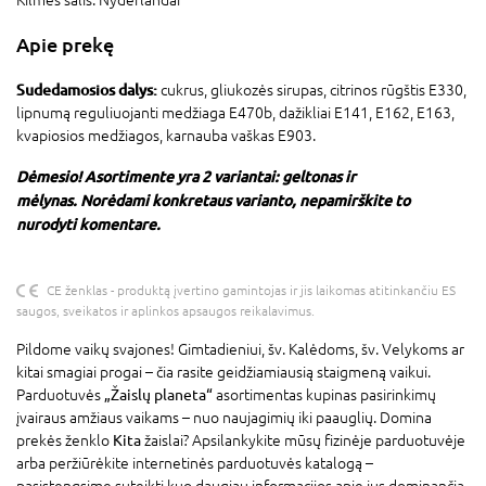
Apie prekę
Sudedamosios dalys:
cukrus, gliukozės sirupas, citrinos rūgštis E330,
lipnumą reguliuojanti medžiaga E470b, dažikliai E141, E162, E163,
kvapiosios medžiagos, karnauba vaškas E903.
Dėmesio! Asortimente yra 2 variantai: geltonas ir
mėlynas.
Norėdami konkretaus varianto, nepamirškite to
nurodyti komentare.
CE ženklas - produktą įvertino gamintojas ir jis laikomas atitinkančiu ES
saugos, sveikatos ir aplinkos apsaugos reikalavimus.
Pildome vaikų svajones! Gimtadieniui, šv. Kalėdoms, šv. Velykoms ar
kitai smagiai progai – čia rasite geidžiamiausią staigmeną vaikui.
Parduotuvės
„Žaislų planeta“
asortimentas kupinas pasirinkimų
įvairaus amžiaus vaikams – nuo naujagimių iki paauglių. Domina
prekės ženklo
Kita
žaislai? Apsilankykite mūsų fizinėje parduotuvėje
arba peržiūrėkite internetinės parduotuvės katalogą –
pasistengsime suteikti kuo daugiau informacijos apie jus dominančią