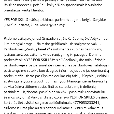
išsiskiria moderniu požiūriu, kokybiškais sprendimais ir nuolatine
orientacija į vertę klientui.
YES FOR SKILLS – Jūsų patikimas partneris augimo kelyje. Sakykite
„TAIP“ įgūdžiams, kurie keičia gyvenimą!
Pildome vaikų svajones! Gimtadieniui, šv. Kalėdoms, šv. Velykoms ar
kitai smagiai progai – čia rasite geidžiamiausią staigmeną vaikui.
Parduotuvės
„Žaislų planeta“
asortimentas kupinas pasirinkimų
įvairaus amžiaus vaikams – nuo naujagimių iki paauglių. Domina
prekės ženklo
YES FOR SKILLS
žaislai? Apsilankykite mūsų fizinėje
parduotuvėje arba peržiūrėkite internetinės parduotuvės katalogą –
pasistengsime suteikti kuo daugiau informacijos apie jus dominančią
prekę. Mažiausiems pasiūlysime edukacinių žaislų, kūrybinių rinkinių,
spalvingų lėlyčių ar įspūdingų mašinyčių. Planuojantiems laisvalaikį
su visa šeima siūlome susipažinti su stalo žaidimų ir dėlionių
pasirinkimu. Ir, žinoma, pasirūpinti vaikišku paspirtuku ar dviratuku
šeimos iškyloms! Vaikų širdis jau užkariavo
YES FOR SKILLS piešimo
kortelės lietuviškai su garso apibūdinimais, 4779053233241
,
siūlome ir jums plačiau susipažinti. Keliame aukštus reikalavimus
kokybei ir visuomet norime maloniai nustebinti patrauklia kaina – ją