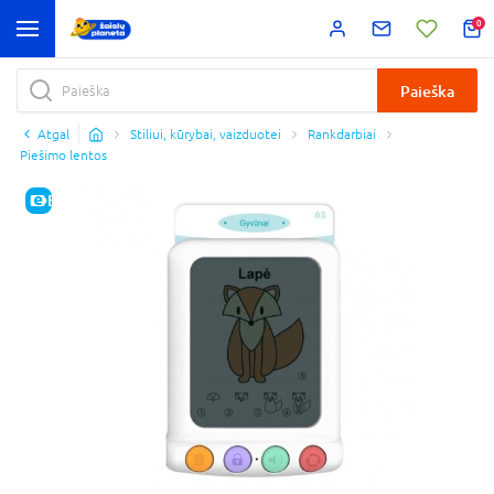
0
Paieška
Atgal
Stiliui, kūrybai, vaizduotei
Rankdarbiai
Piešimo lentos
E-KAINA