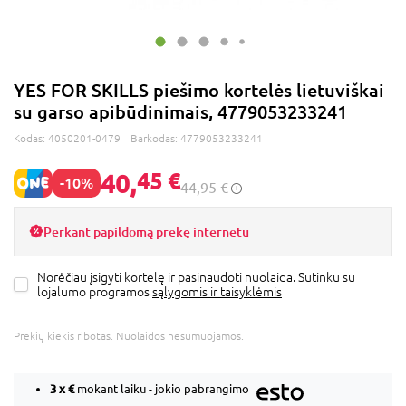
YES FOR SKILLS piešimo kortelės lietuviškai
su garso apibūdinimais, 4779053233241
Kodas:
4050201-0479
Barkodas:
4779053233241
40,
45 €
-10%
44,95 €
Perkant papildomą prekę internetu
Norėčiau įsigyti kortelę ir pasinaudoti nuolaida. Sutinku su
lojalumo programos
sąlygomis ir taisyklėmis
Prekių kiekis ribotas. Nuolaidos nesumuojamos.
3 x
€
mokant laiku - jokio pabrangimo