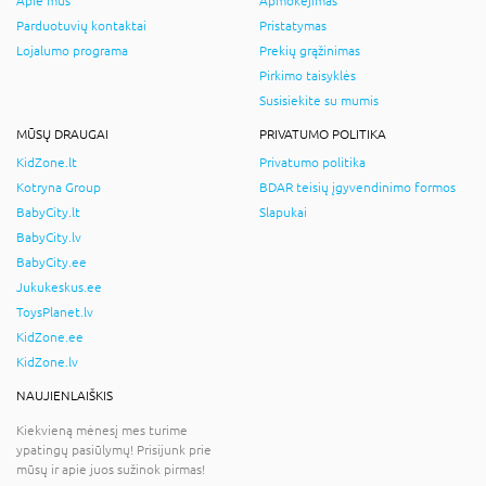
Apie mus
Apmokėjimas
Parduotuvių kontaktai
Pristatymas
Lojalumo programa
Prekių grąžinimas
Pirkimo taisyklės
Susisiekite su mumis
MŪSŲ DRAUGAI
PRIVATUMO POLITIKA
KidZone.lt
Privatumo politika
Kotryna Group
BDAR teisių įgyvendinimo formos
BabyCity.lt
Slapukai
BabyCity.lv
BabyCity.ee
Jukukeskus.ee
ToysPlanet.lv
KidZone.ee
KidZone.lv
NAUJIENLAIŠKIS
Kiekvieną mėnesį mes turime
ypatingų pasiūlymų! Prisijunk prie
mūsų ir apie juos sužinok pirmas!