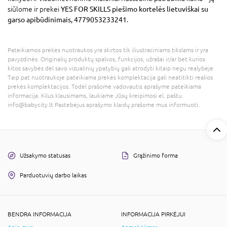
siūlome ir prekei
YES FOR SKILLS piešimo kortelės lietuviškai su
garso apibūdinimais, 4779053233241
.
Pateikiamos prekės nuotraukos yra skirtos tik iliustraciniams tikslams ir yra
pavyzdinės. Originalių produktų spalvos, funkcijos, užrašai ir/ar bet kurios
kitos savybės dėl savo vizualinių ypatybių gali atrodyti kitaip negu realybėje.
Taip pat nuotraukoje pateikiama prekės komplektacija gali neatitikti realios
prekės komplektacijos. Todėl prašome vadovautis aprašyme pateikiama
informacija. Kilus klausimams, laukiame Jūsų kreipimosi el. paštu
info@babycity.lt Pastebėjus aprašymo klaidų prašome mus informuoti.
Užsakymo statusas
Grąžinimo forma
Parduotuvių darbo laikas
BENDRA INFORMACIJA
INFORMACIJA PIRKĖJUI