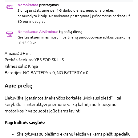
Nemokamas
pristatymas
Siuntą pristatysime per 1-3 darbo dienas, jeigu prie prekės
nenurodyta kitaip. Nemokamas pristatymas į paštomatus perkant už
60 eur ir daugiau.
Nemokamas Atsiėmimas
tą pačią dieną.
Greitas atsiėmimas mūsų ir partnerių parduotuvėse atlikus užsakymą
iki 12:00 val.
Amžius:
3+ m.
Prekės ženklas:
YES FOR SKILLS
Kilmės šalis:
Kinija
Baterijos:
NO BATTERY x 0,
NO BATTERY x 0
Apie prekę
Lietuviškai įgarsintos šnekančios kortelės „Mokausi piešti“ – tai
kūrybiška ir interaktyvi priemonė vaikų kalbėjimo, klausymo,
motorikos ir vaizduotės įgūdžiams lavinti.
Pagrindinės savybės:
Skaitytuvas su piešimo ekranu leidžia vaikams piešti specialiu