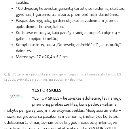
rašikliu.
100 dvipusių lietuviškai įgarsintų kortelių su raidėmis, skaičiais,
gyvūnais, figūromis, transporto priemonėmis ir dainelėmis.
Paspaudus mygtuką, girdimi objekto pavadinimai ir įdomūs
apibūdinimai lietuvių kalba.
Kortelėse nurodyta, kaip parašyti raidę ar nupiešti objektą –
galima kopijuoti kontūrą.
Komplekte integruota „Debesėlių abėcėlė“ ir 7 „Jausmučių“
dainelės.
Matmenys: 27 x 20,4 x 5,2 cm
CE ženklas - produktą įvertino gamintojas ir jis laikomas atitinkančiu ES
saugos, sveikatos ir aplinkos apsaugos reikalavimus.
YES FOR SKILLS
YES FOR SKILLS – lietuviškas edukacinių lavinamųjų
priemonių prekės ženklas, kuris padeda vaikams
mokytis per garsą, žodį ir interaktyvias veiklas. Mūsų asortimente –
muzikiniai grotuvai su pasakomis ir dainomis, šnekančios kortelės,
edukaciniai žaidimai, lavinamosios knygos ir užduočių rinkiniai, visi
pateikiami lietuvių kalba ir pritaikyti vaikų raidai. YES FOR SKILLS