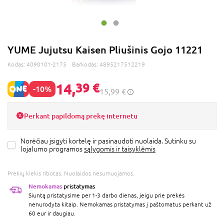
YUME Jujutsu Kaisen Pliušinis Gojo 11221
Kodas:
4090101-2175
Barkodas:
4895217512219
14,
39 €
-10%
15,99 €
Perkant papildomą prekę internetu
Norėčiau įsigyti kortelę ir pasinaudoti nuolaida. Sutinku su
lojalumo programos
sąlygomis ir taisyklėmis
Prekių kiekis ribotas. Nuolaidos nesumuojamos.
Nemokamas
pristatymas
Siuntą pristatysime per 1-3 darbo dienas, jeigu prie prekės
nenurodyta kitaip. Nemokamas pristatymas į paštomatus perkant už
60 eur ir daugiau.