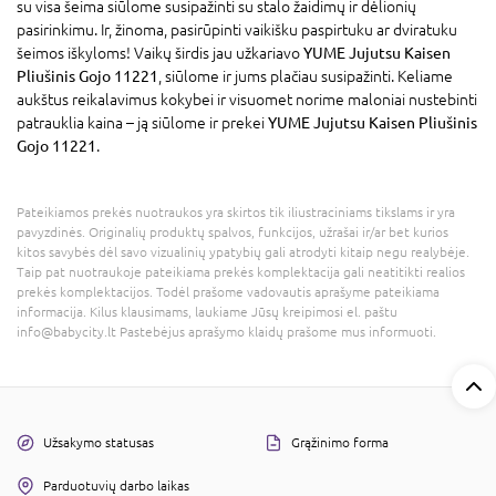
su visa šeima siūlome susipažinti su stalo žaidimų ir dėlionių
pasirinkimu. Ir, žinoma, pasirūpinti vaikišku paspirtuku ar dviratuku
šeimos iškyloms! Vaikų širdis jau užkariavo
YUME Jujutsu Kaisen
Pliušinis Gojo 11221
, siūlome ir jums plačiau susipažinti. Keliame
aukštus reikalavimus kokybei ir visuomet norime maloniai nustebinti
patrauklia kaina – ją siūlome ir prekei
YUME Jujutsu Kaisen Pliušinis
Gojo 11221
.
Pateikiamos prekės nuotraukos yra skirtos tik iliustraciniams tikslams ir yra
pavyzdinės. Originalių produktų spalvos, funkcijos, užrašai ir/ar bet kurios
kitos savybės dėl savo vizualinių ypatybių gali atrodyti kitaip negu realybėje.
Taip pat nuotraukoje pateikiama prekės komplektacija gali neatitikti realios
prekės komplektacijos. Todėl prašome vadovautis aprašyme pateikiama
informacija. Kilus klausimams, laukiame Jūsų kreipimosi el. paštu
info@babycity.lt Pastebėjus aprašymo klaidų prašome mus informuoti.
Užsakymo statusas
Grąžinimo forma
Parduotuvių darbo laikas