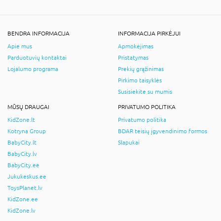
BENDRA INFORMACIJA
INFORMACIJA PIRKĖJUI
Apie mus
Apmokėjimas
Parduotuvių kontaktai
Pristatymas
Lojalumo programa
Prekių grąžinimas
Pirkimo taisyklės
Susisiekite su mumis
MŪSŲ DRAUGAI
PRIVATUMO POLITIKA
KidZone.lt
Privatumo politika
Kotryna Group
BDAR teisių įgyvendinimo formos
BabyCity.lt
Slapukai
BabyCity.lv
BabyCity.ee
Jukukeskus.ee
ToysPlanet.lv
KidZone.ee
KidZone.lv