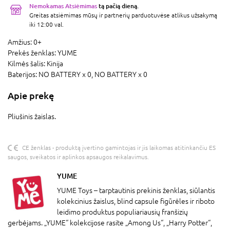
Nemokamas Atsiėmimas
tą pačią dieną.
Greitas atsiėmimas mūsų ir partnerių parduotuvėse atlikus užsakymą
iki 12:00 val.
Amžius:
0+
Prekės ženklas:
YUME
Kilmės šalis:
Kinija
Baterijos:
NO BATTERY x 0,
NO BATTERY x 0
Apie prekę
Pliušinis žaislas.
CE ženklas - produktą įvertino gamintojas ir jis laikomas atitinkančiu ES
saugos, sveikatos ir aplinkos apsaugos reikalavimus.
YUME
YUME Toys – tarptautinis prekinis ženklas, siūlantis
kolekcinius žaislus, blind capsule figūrėles ir riboto
leidimo produktus populiariausių franšizių
gerbėjams. „YUME“ kolekcijose rasite „Among Us“, „Harry Potter“,