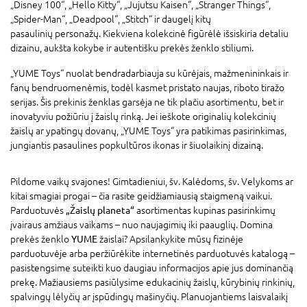
„Disney 100“, „Hello Kitty“, „Jujutsu Kaisen“, „Stranger Things“,
„Spider-Man“, „Deadpool“, „Stitch“ ir daugelį kitų
pasaulinių personažų. Kiekviena kolekcinė figūrėlė išsiskiria detaliu
dizainu, aukšta kokybe ir autentišku prekės ženklo stiliumi.
„YUME Toys“ nuolat bendradarbiauja su kūrėjais, mažmenininkais ir
fanų bendruomenėmis, todėl kasmet pristato naujas, riboto tiražo
serijas. Šis prekinis ženklas garsėja ne tik plačiu asortimentu, bet ir
inovatyviu požiūriu į žaislų rinką. Jei ieškote originalių kolekcinių
žaislų ar ypatingų dovanų, „YUME Toys“ yra patikimas pasirinkimas,
jungiantis pasaulines popkultūros ikonas ir šiuolaikinį dizainą.
Pildome vaikų svajones! Gimtadieniui, šv. Kalėdoms, šv. Velykoms ar
kitai smagiai progai – čia rasite geidžiamiausią staigmeną vaikui.
Parduotuvės
„Žaislų planeta“
asortimentas kupinas pasirinkimų
įvairaus amžiaus vaikams – nuo naujagimių iki paauglių. Domina
prekės ženklo
YUME
žaislai? Apsilankykite mūsų fizinėje
parduotuvėje arba peržiūrėkite internetinės parduotuvės katalogą –
pasistengsime suteikti kuo daugiau informacijos apie jus dominančią
prekę. Mažiausiems pasiūlysime edukacinių žaislų, kūrybinių rinkinių,
spalvingų lėlyčių ar įspūdingų mašinyčių. Planuojantiems laisvalaikį