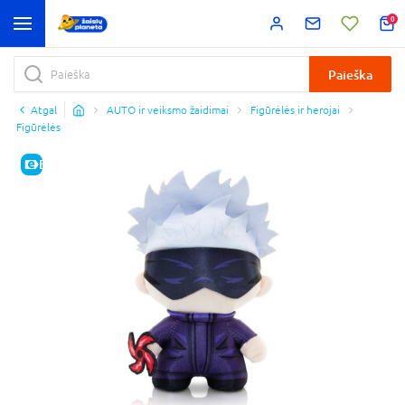
0
Paieška
Atgal
AUTO ir veiksmo žaidimai
Figūrėlės ir herojai
Figūrėlės
E-KAINA